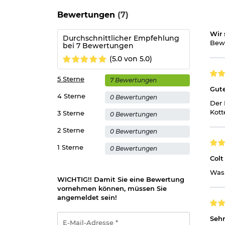
Wichtige waffenrechtliche Informationen:
Artike
Bewertungen
(7)
Altersnachweis
zusenden, sofern uns dieser noch 
Wir 
Durchschnittlicher Empfehlung
Bewe
bei 7 Bewertungen
Hinweis: Richtiger
Umgang mit Druckluft-, Federdruc
(5.0 von 5.0)
Herstellerinformationen
5 Sterne
7 Bewertungen
Gute
4 Sterne
0 Bewertungen
Der 
Kott
3 Sterne
0 Bewertungen
2 Sterne
0 Bewertungen
1 Sterne
0 Bewertungen
Colt
Was 
WICHTIG!! Damit Sie eine Bewertung
vornehmen können, müssen Sie
angemeldet sein!
E-
Sehr
Mail-