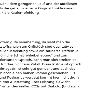
nt. Dank dem gezogenen Lauf und der tadellosen
ails die genau wie beim Original funktionieren
, klare Kaufempfehlung.
 extrem gute Verarbeitung, da sieht man die
toffschalen am Griffstück sind qualitativ sehr
 Schussleistung sowie ein sauberes Trefferbild.
persönliche Schießfehlerbehebung" und zum
nsarten. Optisch...kann man sich streiten da
ut dies nicht aus Zufall. Diese Pistole ist optisch
lmagazin ist sehr gut gemacht und auch das
ch doch einen halben Roman geschrieben... :D
g und Realismus wertlegt kommt hier nicht drum
en, von Ausstattung über Leistung, Gewicht,
" unter den reellen CO2s mit Diabolo. (Und auch