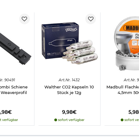
le 4,5 mm Diabolo schwarz brüniert:
re Kimme
lensicherung
r.
90491
Art.
Nr.
1432
Art.
Nr.
9
ombi Schiene
Walther CO2 Kapseln 10
Madbull Flachk
Weaverprofil
Stück je 12g
4,5mm 50
8,98€
9,98€
5,9
t verfügbar
sofort verfügbar
sofort ve
 12g CO2 Kapsel und Diabolos im Kaliber 4,5 mm benötigt (nicht i