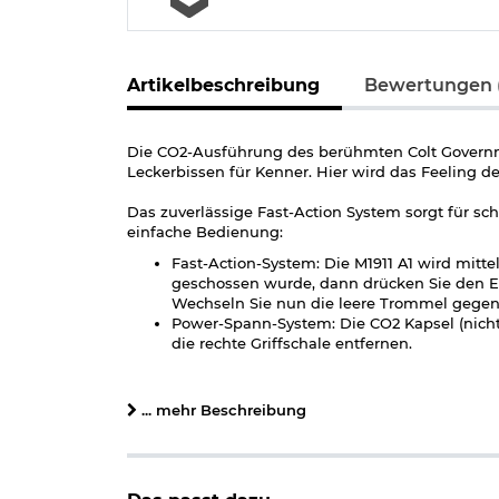
Artikelbeschreibung
Bewertungen 
Die CO2-Ausführung des berühmten Colt Governmen
Leckerbissen für Kenner. Hier wird das Feeling d
Das zuverlässige Fast-Action System sorgt für 
einfache Bedienung:
Fast-Action-System: Die M1911 A1 wird mit
geschossen wurde, dann drücken Sie den En
Wechseln Sie nun die leere Trommel gegen 
Power-Spann-System: Die CO2 Kapsel (nicht 
die rechte Griffschale entfernen.
Der leichtgängige Abzug sorgt in Verbindung mit 
brüniert mit Metallschlitten und Metallgriffstück 
... mehr Beschreibung
Lieferumfang:
Colt Government 1911 A1 CO2 Luftpistole 4,
Trommelmagazin