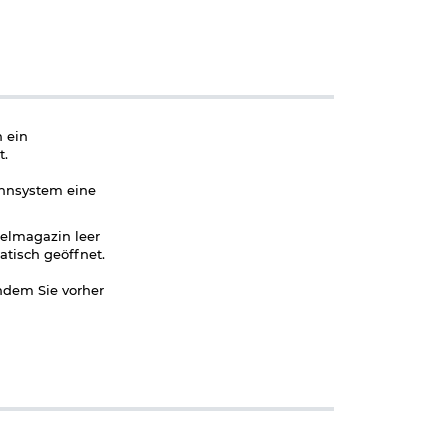
h ein
t.
annsystem eine
melmagazin leer
tisch geöffnet.
ndem Sie vorher
r Ausführung