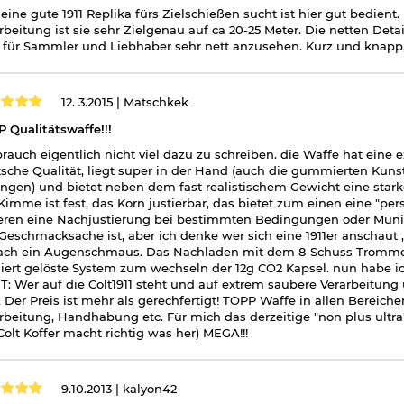
eine gute 1911 Replika fürs Zielschießen sucht ist hier gut bedie
rbeitung ist sie sehr Zielgenau auf ca 20-25 Meter. Die netten Det
 für Sammler und Liebhaber sehr nett anzusehen. Kurz und knapp
12. 3.2015 |
Matschkek
 Qualitätswaffe!!!
brauch eigentlich nicht viel dazu zu schreiben. die Waffe hat eine
sche Qualität, liegt super in der Hand (auch die gummierten Kunsts
ngen) und bietet neben dem fast realistischem Gewicht eine starke
Kimme ist fest, das Korn justierbar, das bietet zum einen eine "
ren eine Nachjustierung bei bestimmten Bedingungen oder Munitio
Geschmacksache ist, aber ich denke wer sich eine 1911er anschaut , t
ach ein Augenschmaus. Das Nachladen mit dem 8-Schuss Tromme
niert gelöste System zum wechseln der 12g CO2 Kapsel. nun habe i
T: Wer auf die Colt1911 steht und auf extrem saubere Verarbeitun
 Der Preis ist mehr als gerechfertigt! TOPP Waffe in allen Bereich
rbeitung, Handhabung etc. Für mich das derzeitige "non plus ultra
Colt Koffer macht richtig was her) MEGA!!!
9.10.2013 |
kalyon42