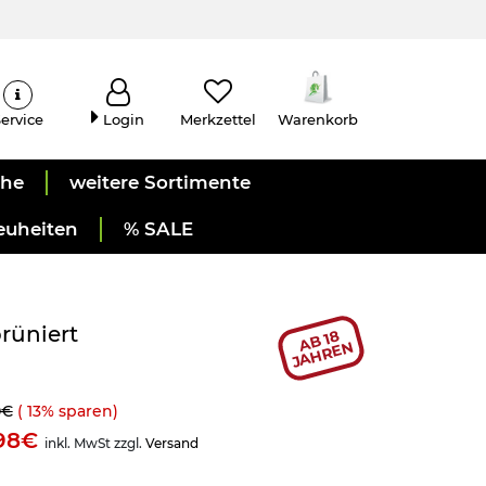
ervice
Login
Merkzettel
Warenkorb
uhe
weitere Sortimente
euheiten
% SALE
rüniert
AB 18
JAHREN
0€
(
13
% sparen)
,98€
inkl. MwSt zzgl.
Versand