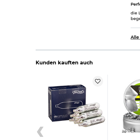
Perf
die 
bege
All
Kunden kauften auch