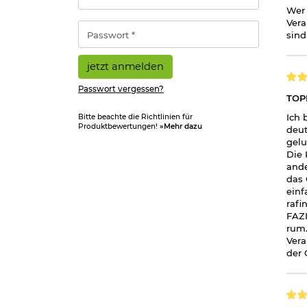
Wer 
Adresse
Vera
*
Passwort
sind
*
jetzt anmelden
Passwort vergessen?
TOPP
Ich 
Bitte beachte die Richtlinien für
Produktbewertungen!
»Mehr dazu
deut
gelu
Die 
ande
das 
einf
rafi
FAZI
rum.
Vera
der 