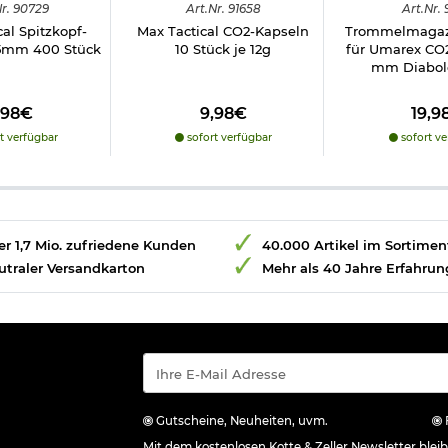
r.
90729
Art.
Nr.
91658
Art.
Nr.
al Spitzkopf-
Max Tactical CO2-Kapseln
Trommelmagaz
,5mm 400 Stück
10 Stück je 12g
für Umarex CO
mm Diabolo
,98€
9,98€
19,9
t verfügbar
sofort verfügbar
sofort ve
r 1,7 Mio. zufriedene Kunden
40.000 Artikel im Sortimen
utraler Versandkarton
Mehr als 40 Jahre Erfahrun
Gutscheine, Neuheiten, uvm.
Mit dem kostenlosen Kotte & Zeller Newsletter ble