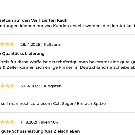
l frei ab 18 Jahren - Dieser Artikel kann nur versendet werden, we
nicht vorliegt.
(bitte den Link:
"Altersnachweis"
für genaue Infos anklicken)
setzen auf den Verifizierten Kauf!
rtungen können nur von Kunden erstellt werden, die den Artikel b
kwaffen und CO2-Waffen
28. 4.2026 |
Ralfsam
 Qualität u. Lieferung
Preis für diese Waffe ist gerechtfertigt, man bekommt eine gute Qu
e & Zeller können sich einige Firmen in Deutschland ne Scheibe a
30. 4.2022 |
Kingsten
soll man noch zu diesem Colt Sagen! Einfach Spitze
11. 8.2021 |
sven404
 gute Schussleistung fürs Zielschießen