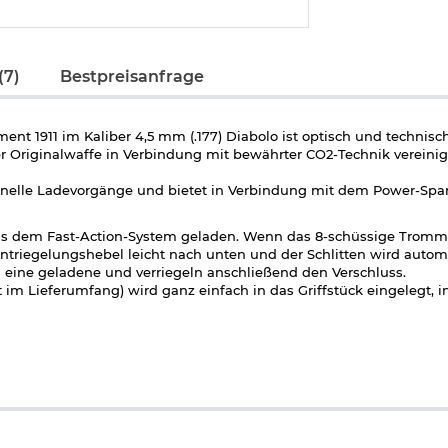
(7)
Bestpreisanfrage
t 1911 im Kaliber 4,5 mm (.177) Diabolo ist optisch und technisc
er Originalwaffe in Verbindung mit bewährter CO2-Technik vereinig
schnelle Ladevorgänge und bietet in Verbindung mit dem Power-Sp
tels dem Fast-Action-System geladen. Wenn das 8-schüssige Trom
triegelungshebel leicht nach unten und der Schlitten wird automa
eine geladene und verriegeln anschließend den Verschluss.
im Lieferumfang) wird ganz einfach in das Griffstück eingelegt, i
der hohen Eigenpräzision für erstklassige Ergebnisse. Hier in de
mit Kunststoff-Griffschalen.
5 mm Diabolo schwarz brüniert