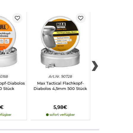
0168
Art.
Nr.
90728
Art.
Nr.
907
opf-Diabolos
Max Tactical Flachkopf-
Max Tactical Spi
0 Stück
Diabolos 4,5mm 500 Stück
Diabolos 4,5mm 4
8€
5,98€
6,98€
rfügbar
sofort verfügbar
sofort verfü
m Lieferumfang