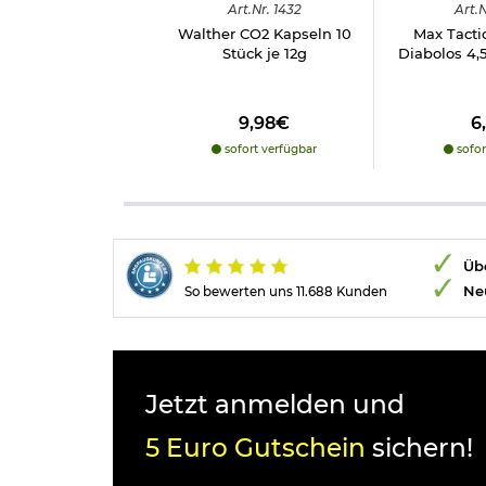
Art.
Nr.
1432
Art.
N
Walther CO2 Kapseln 10
Max Tactic
Stück je 12g
Diabolos 4
9,98€
6
sofort verfügbar
sofor
Übe
Ne
So bewerten uns 11.688 Kunden
Jetzt anmelden und
5 Euro Gutschein
sichern!