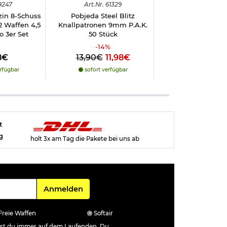
9247
Art.
Nr.
61329
Art.
Nr.
907
in 8-Schuss
Pobjeda Steel Blitz
Max Tactical Fla
2 Waffen 4,5
Knallpatronen 9mm P.A.K.
Diabolos 4,5mm 5
 3er Set
50 Stück
-
14
%
8€
13,90€
11,98€
5,98€
rfügbar
sofort verfügbar
sofort verfü
t
g
holt 3x am Tag die Pakete bei uns ab
Für den Newsletter
Anmelden
Freie Waffen
Softair
ibst du immer auf dem Laufenden. Du