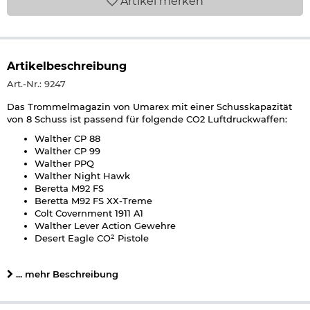
Artikel
merken
Artikelbeschreibung
Art.-Nr.: 9247
Das Trommelmagazin von Umarex mit einer Schusskapazität
von 8 Schuss ist passend für folgende CO2 Luftdruckwaffen:
Walther CP 88
Walther CP 99
Walther PPQ
Walther Night Hawk
Beretta M92 FS
Beretta M92 FS XX-Treme
Colt Covernment 1911 A1
Walther Lever Action Gewehre
Desert Eagle CO² Pistole
Umarex Red Hawk
Smith & Wesson M&P45
... mehr Beschreibung
Im Lieferumfang sind 3 Stück Magazine enthalten.