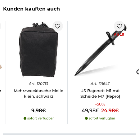
Kunden kauften auch
Ab 18
Art.
120713
Art.
121647
r
Mehrzwecktasche Molle
US Bajonett M1 mit
klein, schwarz
Scheide M7 (Repro)
-
50
%
9,98€
49,98€
24,98€
sofort verfügbar
sofort verfügbar