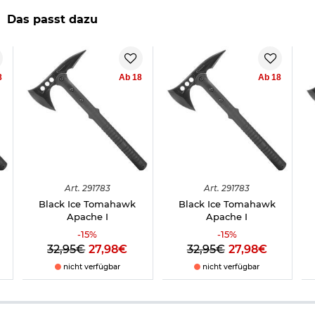
Farbe: Schwarz / Silber
Marke: Enforcer
Das passt dazu
Herstellerinformationen
8
Ab 18
Ab 18
Art.
291783
Art.
291783
Black Ice Tomahawk
Black Ice Tomahawk
Apache I
Apache I
-
15
%
-
15
%
32,95€
27,98€
32,95€
27,98€
nicht verfügbar
nicht verfügbar