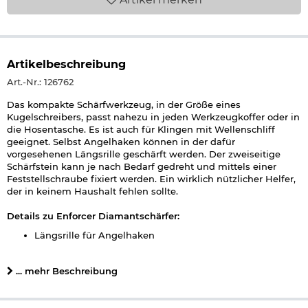
Artikelbeschreibung
Art.-Nr.: 126762
Das kompakte Schärfwerkzeug, in der Größe eines
Kugelschreibers, passt nahezu in jeden Werkzeugkoffer oder in
die Hosentasche. Es ist auch für Klingen mit Wellenschliff
geeignet. Selbst Angelhaken können in der dafür
vorgesehenen Längsrille geschärft werden. Der zweiseitige
Schärfstein kann je nach Bedarf gedreht und mittels einer
Feststellschraube fixiert werden. Ein wirklich nützlicher Helfer,
der in keinem Haushalt fehlen sollte.
Details zu Enforcer Diamantschärfer:
Längsrille für Angelhaken
Drehbar
Geeignet für Wellenschliff
... mehr Beschreibung
Länge offen: ca. 18,5 cm
Länge geschlossen: ca. 13 cm
Gewicht: ca. 37 g