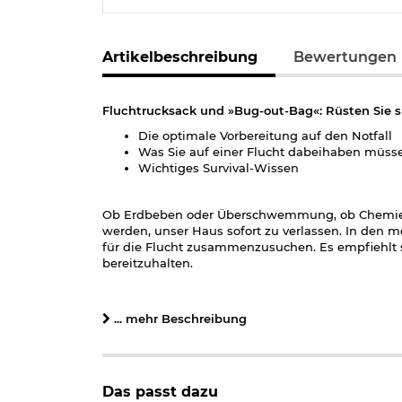
Artikelbeschreibung
Bewertungen
Fluchtrucksack und »Bug-out-Bag«: Rüsten Sie sic
Die optimale Vorbereitung auf den Notfall
Was Sie auf einer Flucht dabeihaben müs
Wichtiges Survival-Wissen
Ob Erdbeben oder Überschwemmung, ob Chemieunfa
werden, unser Haus sofort zu verlassen. In den me
für die Flucht zusammenzusuchen. Es empfiehlt s
bereitzuhalten.
Doch was gehört in einen solchen Fluchtrucksac
um die Flucht zu beachten? Die Antworten darauf 
... mehr Beschreibung
Buch. Der Ausbilder von Spezialeinheiten bei Poliz
mit dem Überleben in der Natur und entsprechen
behandelt alle Aspekte des Themas.
Details zu Fluchtrucksack - Perfekte Lösungen f
Das passt dazu