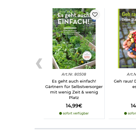
Hardcover
319 Seiten
durchgehend farbig illustriert
Autor: Lars Konarek
Gewicht: 774 g
Format: 17 x 22 cm
ISBN: 978-3-86445-566-4
Verlag: Kopp Verlag
Herstellerinformationen
Art.
Nr.
80508
Art.
N
Es geht auch einfach!
Geh raus! D
Gärtnern für Selbstversorger
e
mit wenig Zeit & wenig
Platz
14,99€
1
sofort verfügbar
sofor