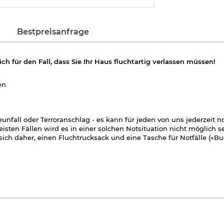
Bestpreisanfrage
h für den Fall, dass Sie Ihr Haus fluchtartig verlassen müssen!
sen
ll oder Terroranschlag - es kann für jeden von uns jederzeit 
isten Fällen wird es in einer solchen Notsituation nicht möglich s
ich daher, einen Fluchtrucksack und eine Tasche für Notfälle (»B
k und in ein »Bug-out-Bag«? Welche Produkte sollte man kaufen? 
liefert der renommierte Outdoor- und Survival-Spezialist Lars Ko
ei- und Militär beschäftigt sich seit vielen Jahren mit der Flucht i
der Ausrüstung. In diesem Ratgeber gibt er seine Erfahrungen we
ür verschiedene Fluchtszenarien: