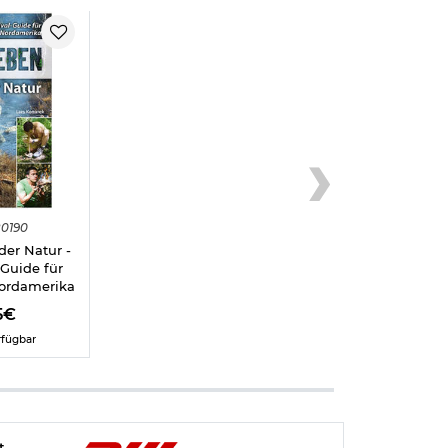
0190
der Natur -
-Guide für
ordamerika
5€
rfügbar
t