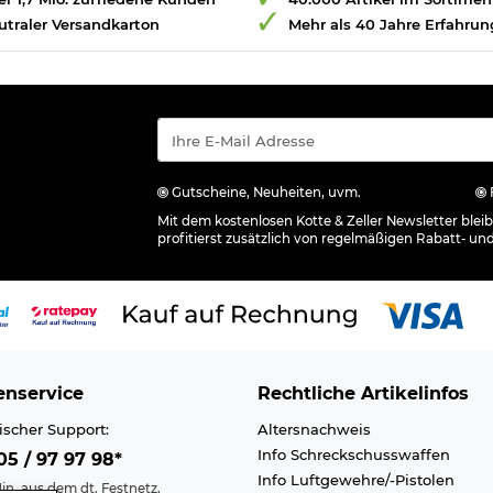
utraler Versandkarton
Mehr als 40 Jahre Erfahrun
Gutscheine, Neuheiten, uvm.
Mit dem kostenlosen Kotte & Zeller Newsletter ble
profitierst zusätzlich von regelmäßigen Rabatt- un
nservice
Rechtliche Artikelinfos
ischer Support:
Altersnachweis
Info Schreckschusswaffen
5 / 97 97 98*
Info Luftgewehre/-Pistolen
in. aus dem dt. Festnetz,