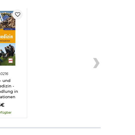
0216
- und
dizin -
ndlung in
uationen
5€
rfügbar