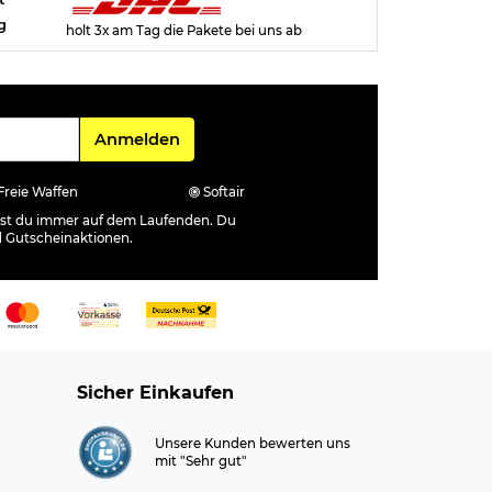
g
holt 3x am Tag die Pakete bei uns ab
Für den Newsletter
Anmelden
Freie Waffen
Softair
ibst du immer auf dem Laufenden. Du
d Gutscheinaktionen.
Sicher Einkaufen
Unsere Kunden bewerten uns
mit "Sehr gut"