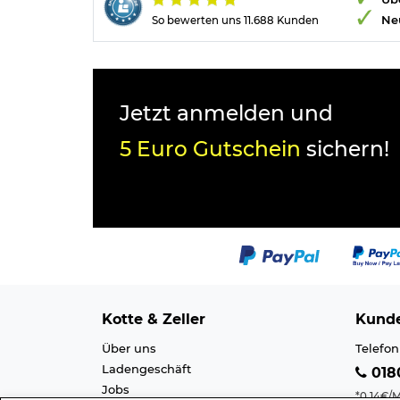
Ne
So bewerten uns 11.688 Kunden
Jetzt anmelden und
5 Euro Gutschein
sichern!
Kotte & Zeller
Kunde
Über uns
Telefon
Ladengeschäft
0180
Jobs
*0,14€/M