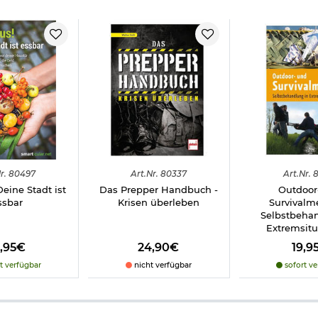
r.
80497
Art.
Nr.
80337
Art.
Nr.
8
eine Stadt ist
Das Prepper Handbuch -
Outdoor
ssbar
Krisen überleben
Survivalme
Selbstbeha
Extremsit
4,95€
24,90€
19,9
t verfügbar
nicht verfügbar
sofort ve