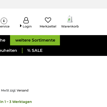
ervice
Login
Merkzettel
Warenkorb
uhe
weitere Sortimente
euheiten
% SALE
. MwSt zzgl.
Versand
in 1 – 3 Werktagen