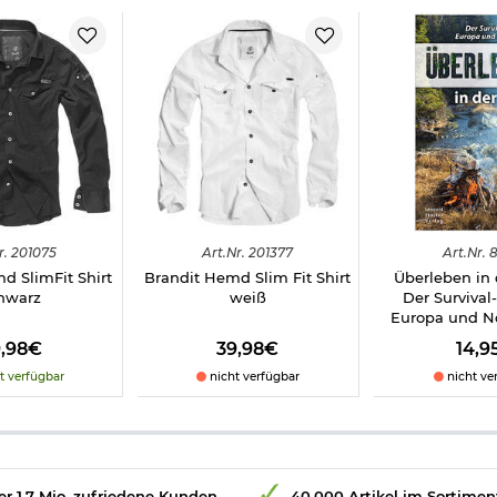
r.
201075
Art.
Nr.
201377
Art.
Nr.
8
d SlimFit Shirt
Brandit Hemd Slim Fit Shirt
Überleben in 
hwarz
weiß
Der Survival
Europa und N
9,98€
39,98€
14,9
t verfügbar
nicht verfügbar
nicht ve
r 1,7 Mio. zufriedene Kunden
40.000 Artikel im Sortimen