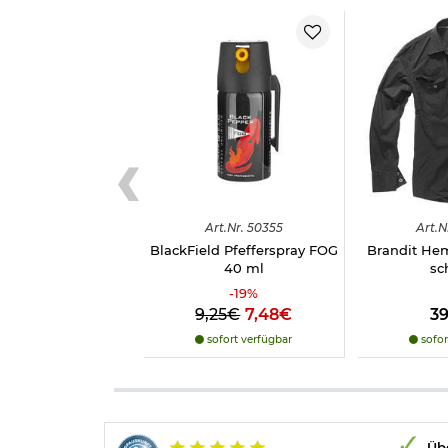
Art.
Nr.
50355
Art.
N
BlackField Pfefferspray FOG
Brandit Hem
40 ml
sc
-
19
%
9,25€
7,48€
3
sofort verfügbar
sofor
Übe