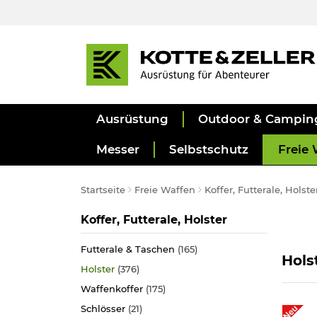
Ausrüstung
Outdoor & Campin
Messer
Selbstschutz
Freie 
Startseite
Freie Waffen
Koffer, Futterale, Holste
Kategorie
Koffer, Futterale, Holster
Futterale & Taschen
(165)
Hols
Holster
(376)
Waffenkoffer
(175)
Schlösser
(21)