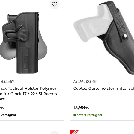
492467
Art.
Nr.
123165
x Tactical Holster Polymer
Coptex Gürtelholster mittel s
 für Glock 17 / 22 / 31 Rechts
arz
8€
13,98€
 verfügbar
sofort verfügbar