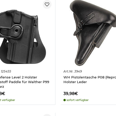
125455
Art.
Nr.
3949
efense Level 2 Holster
WH Pistolentasche P08 (Repro
stoff Paddle für Walther P99
Holster Leder
arz
98€
39,98€
t verfügbar
sofort verfügbar