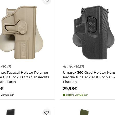
492471
Art.
Nr.
492271
x Tactical Holster Polymer
Umarex 360 Grad Holster Kuns
 für Glock 19 / 23 / 32 Rechts
Paddle für Heckler & Koch USP
Dark Earth
Pistolen
8€
29,98€
 verfügbar
sofort verfügbar