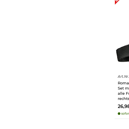
Art.
Nr.
Roman
Set m
alle 
recht
26,9
sofor