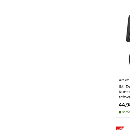
Art.
Nr.
IMI D
Kunst
schw
44,
sofor