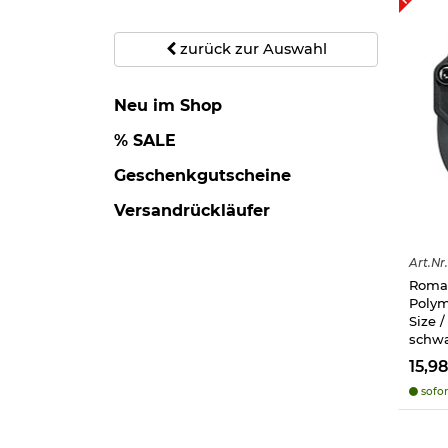
zurück zur Auswahl
Neu im Shop
% SALE
Geschenkgutscheine
Versandrückläufer
Art.
Nr.
Roman
Polyme
Size 
schw
15,9
sofor