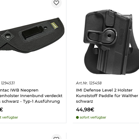
1294531
Art.
Nr.
125458
ntac IWB Neopren
IMI Defense Level 2 Holster
lenholster Innenbund verdeckt
Kunststoff Paddle für Walthe
s schwarz - Typ-1 Ausführung
schwarz
8€
44,98€
t verfügbar
sofort verfügbar