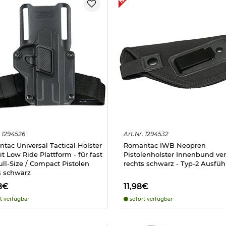
1294526
Art.
Nr.
1294532
tac Universal Tactical Holster
Romantac IWB Neopren
it Low Ride Plattform - für fast
Pistolenholster Innenbund ve
Full-Size / Compact Pistolen
rechts schwarz - Typ-2 Ausfü
s schwarz
8€
11,98€
t verfügbar
sofort verfügbar