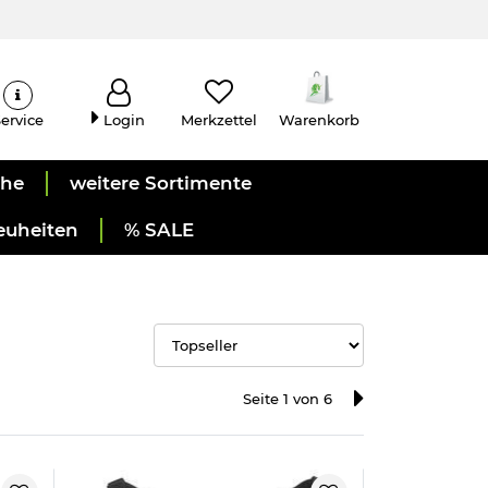
ervice
Login
Merkzettel
Warenkorb
uhe
weitere Sortimente
euheiten
% SALE
Seite 1 von 6