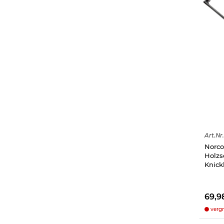
Art.
Nr.
Norco
Holzs
Knick
69,9
vergr