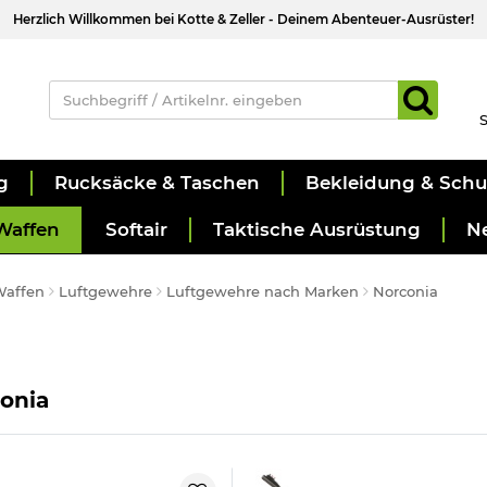
Herzlich Willkommen bei Kotte & Zeller - Deinem Abenteuer-Ausrüster!
S
g
Rucksäcke & Taschen
Bekleidung & Sch
Waffen
Softair
Taktische Ausrüstung
N
Waffen
Luftgewehre
Luftgewehre nach Marken
Norconia
onia