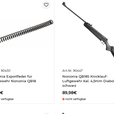
90450
Art.
Nr.
90447
nia Exportfeder für
Norconia QB18S Knicklauf-
ewehr Norconia QB18
Luftgewehr Kal. 4,5mm Diabo
schwarz
8€
89,98€
 verfügbar
nicht verfügbar