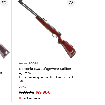
Art.
Nr.
90044
Norconia B36 Luftgewehr Kaliber
it
4,5 mm
Unterhebelspanner,Buchenholzsch
aft
-
16
%
179,00€
149,98€
nicht verfügbar