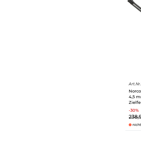
Art.
Nr.
Norco
4,5 m
Zielf
-
30
%
238,
nicht