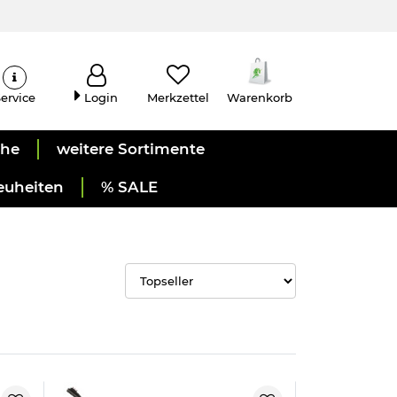
ervice
Login
Merkzettel
Warenkorb
uhe
weitere Sortimente
euheiten
% SALE