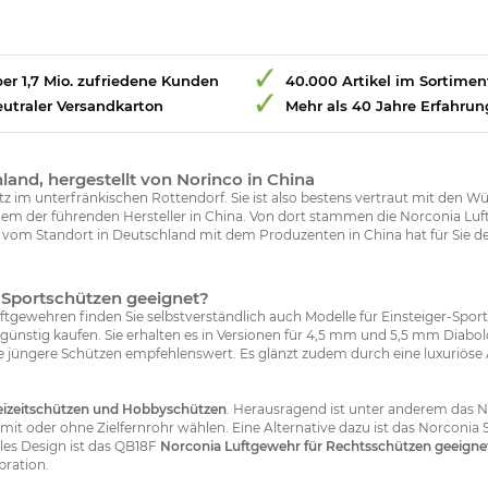
er 1,7 Mio. zufriedene Kunden
40.000 Artikel im Sortimen
utraler Versandkarton
Mehr als 40 Jahre Erfahrun
and, hergestellt von Norinco in China
sitz im unterfränkischen Rottendorf. Sie ist also bestens vertraut mit de
nem der führenden Hersteller in China. Von dort stammen die Norconia L
 vom Standort in Deutschland mit dem Produzenten in China hat für Sie den
r-Sportschützen geeignet?
ewehren finden Sie selbstverständlich auch Modelle für Einsteiger-Sports
günstig kaufen. Sie erhalten es in Versionen für 4,5 mm und 5,5 mm Diabol
 jüngere Schützen empfehlenswert. Es glänzt zudem durch eine luxuriös
eizeitschützen und Hobbyschützen
. Herausragend ist unter anderem das 
 mit oder ohne Zielfernrohr wählen. Eine Alternative dazu ist das Norcon
les Design ist das QB18F
Norconia Luftgewehr für Rechtsschützen geeigne
bration.