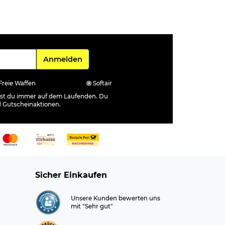
Für den Newsletter
Anmelden
Freie Waffen
Softair
ibst du immer auf dem Laufenden. Du
d Gutscheinaktionen.
Sicher Einkaufen
Unsere Kunden bewerten uns
mit "Sehr gut"