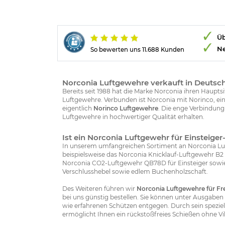
Üb
Ne
So bewerten uns 11.688 Kunden
Norconia Luftgewehre verkauft in Deutschl
Bereits seit 1988 hat die Marke Norconia ihren Haupt
Luftgewehre. Verbunden ist Norconia mit Norinco, ei
eigentlich
Norinco Luftgewehre
. Die enge Verbindung
Luftgewehre in hochwertiger Qualität erhalten.
Ist ein Norconia Luftgewehr für Einsteige
In unserem umfangreichen Sortiment an Norconia Luftg
beispielsweise das Norconia Knicklauf-Luftgewehr B2 
Norconia CO2-Luftgewehr QB78D für Einsteiger sowie
Verschlusshebel sowie edlem Buchenholzschaft.
Des Weiteren führen wir
Norconia Luftgewehre für Fr
bei uns günstig bestellen. Sie können unter Ausgaben
wie erfahrenen Schützen entgegen. Durch sein speziel
ermöglicht Ihnen ein rückstoßfreies Schießen ohne Vi