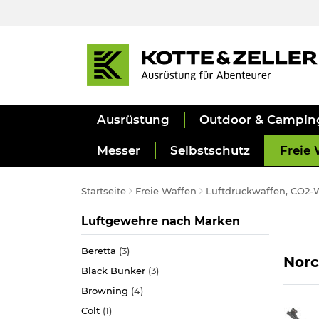
Ausrüstung
Outdoor & Campin
Messer
Selbstschutz
Freie 
Startseite
Freie Waffen
Luftdruckwaffen, CO2-
Kategorie
Luftgewehre nach Marken
Beretta
(3)
Norc
Black Bunker
(3)
Browning
(4)
Colt
(1)