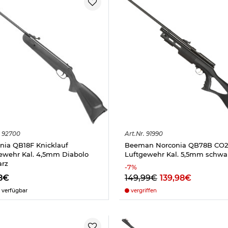
92700
Art.
Nr.
91990
nia QB18F Knicklauf
Beeman Norconia QB78B CO2
ewehr Kal. 4,5mm Diabolo
Luftgewehr Kal. 5,5mm schwa
arz
-
7
%
8€
149,99€
139,98€
 verfügbar
vergriffen