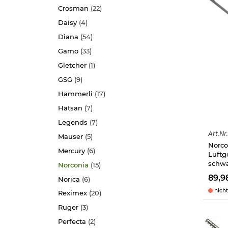
Crosman
(22)
Daisy
(4)
Diana
(54)
Gamo
(33)
Gletcher
(1)
GSG
(9)
Hämmerli
(17)
Hatsan
(7)
Legends
(7)
Art.
Nr.
Mauser
(5)
Norco
Mercury
(6)
Luftg
schw
Norconia
(15)
89,9
Norica
(6)
nicht
Reximex
(20)
Ruger
(3)
Perfecta
(2)