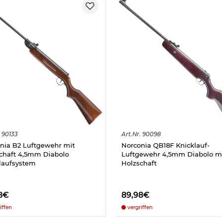
90133
Art.
Nr.
90098
nia B2 Luftgewehr mit
Norconia QB18F Knicklauf-
chaft 4,5mm Diabolo
Luftgewehr 4,5mm Diabolo m
laufsystem
Holzschaft
8€
89,98€
iffen
vergriffen