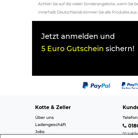
Achten Sie auf die vielen Sonderangebote, wenn Sie be
Innerhalb Deutschlands können Sie alle Produkte aus
Jetzt anmelden und
5 Euro Gutschein
sichern!
Kotte & Zeller
Kunde
Über uns
Telefon
Ladengeschäft
0180
Jobs
*0,14€/M