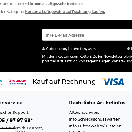
i uns online ein
Norconia Luftgewehr bestellen
.
 der Kategorie
Norconia Luftgewehre auf Rechnung kaufen.
Gutscheine, Neuheiten, uvm.
Mit dem kostenlosen Kotte & Zeller Newsletter ble
profitierst zusätzlich von regelmäßigen Rabatt- un
nservice
Rechtliche Artikelinfos
ischer Support:
Altersnachweis
Info Schreckschusswaffen
5 / 97 97 98*
Info Luftgewehre/-Pistolen
in. aus dem dt. Festnetz,