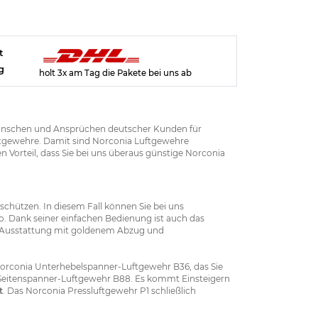
t
g
holt 3x am Tag die Pakete bei uns ab
n Wünschen und Ansprüchen deutscher Kunden für
uftgewehre. Damit sind Norconia Luftgewehre
 Vorteil, dass Sie bei uns überaus günstige Norconia
chützen. In diesem Fall können Sie bei uns
o. Dank seiner einfachen Bedienung ist auch das
e Ausstattung mit goldenem Abzug und
Norconia Unterhebelspanner-Luftgewehr B36, das Sie
ia Seitenspanner-Luftgewehr B88. Es kommt Einsteigern
t
. Das Norconia Pressluftgewehr P1 schließlich