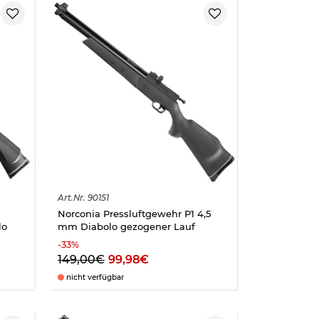
Art.
Nr.
90151
Norconia Pressluftgewehr P1 4,5
lo
mm Diabolo gezogener Lauf
-
33
%
149,00€
99,98€
nicht verfügbar