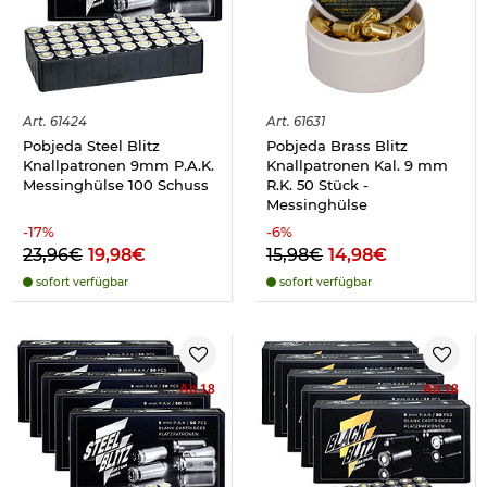
Art.
61424
Art.
61631
Pobjeda Steel Blitz
Pobjeda Brass Blitz
Knallpatronen 9mm P.A.K.
Knallpatronen Kal. 9 mm
Messinghülse 100 Schuss
R.K. 50 Stück -
Messinghülse
-
17
%
-
6
%
23,96€
19,98€
15,98€
14,98€
sofort verfügbar
sofort verfügbar
Ab 18
Ab 18