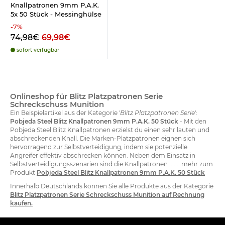
Knallpatronen 9mm P.A.K.
5x 50 Stück - Messinghülse
-
7
%
74,98€
69,98€
sofort verfügbar
Onlineshop für Blitz Platzpatronen Serie
Schreckschuss Munition
Ein Beispielartikel aus der Kategorie '
Blitz Platzpatronen Serie
':
Pobjeda Steel Blitz Knallpatronen 9mm P.A.K. 50 Stück
- Mit den
Pobjeda Steel Blitz Knallpatronen erzielst du einen sehr lauten und
abschreckenden Knall. Die Marken-Platzpatronen eignen sich
hervorragend zur Selbstverteidigung, indem sie potenzielle
Angreifer effektiv abschrecken können. Neben dem Einsatz in
Selbstverteidigungsszenarien sind die Knallpatronen ........mehr zum
Produkt
Pobjeda Steel Blitz Knallpatronen 9mm P.A.K. 50 Stück
Innerhalb Deutschlands können Sie alle Produkte aus der Kategorie
Blitz Platzpatronen Serie Schreckschuss Munition auf Rechnung
kaufen.