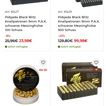
Art.
61427
Art.
61429
Pobjeda Black Blitz
Pobjeda Black Blitz
Knallpatronen 9mm P.A.K.
Knallpatronen 9mm P.A.K.
schwarze Messinghülse
schwarze Messinghülse
100 Schuss
500 Schuss
-
8
%
-
23
%
25,96€
23,98€
129,80€
99,98€
sofort verfügbar
sofort verfügbar
Ab 18
Ab 18