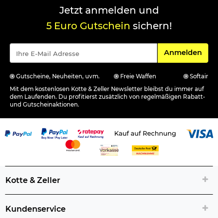
Jetzt anmelden und
5 Euro Gutschein
sichern!
Für den Newsle
Anmelden
Gutscheine, Neuheiten, uvm.
Freie Waffen
Softair
Mit dem kostenlosen Kotte & Zeller Newsletter bleibst du immer auf
dem Laufenden. Du profitierst zusätzlich von regelmäßigen Rabatt-
und Gutscheinaktionen.
Kotte & Zeller
Kundenservice