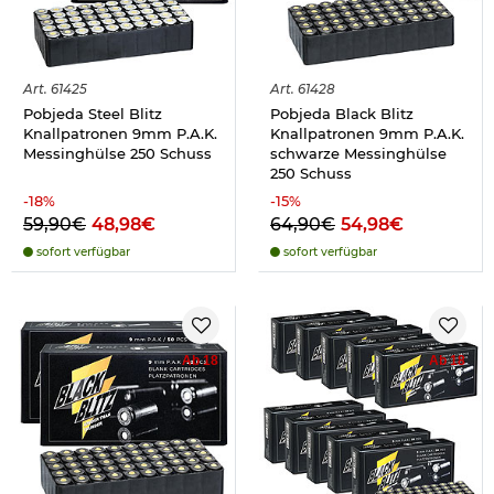
Art.
61425
Art.
61428
Pobjeda Steel Blitz
Pobjeda Black Blitz
Knallpatronen 9mm P.A.K.
Knallpatronen 9mm P.A.K.
Messinghülse 250 Schuss
schwarze Messinghülse
250 Schuss
-
18
%
-
15
%
59,90€
48,98€
64,90€
54,98€
sofort verfügbar
sofort verfügbar
Ab 18
Ab 18