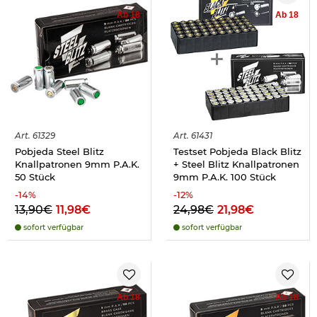
Ab 18
Ab 18
Art.
61329
Art.
61431
Pobjeda Steel Blitz
Testset Pobjeda Black Blitz
Knallpatronen 9mm P.A.K.
+ Steel Blitz Knallpatronen
50 Stück
9mm P.A.K. 100 Stück
-
14
%
-
12
%
13,90€
11,98€
24,98€
21,98€
sofort verfügbar
sofort verfügbar
Ab 18
Ab 18