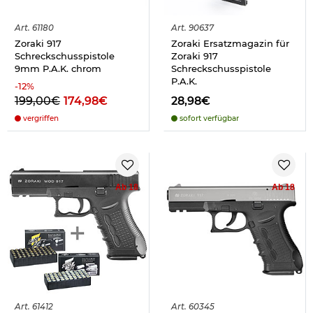
Art.
61180
Art.
90637
Zoraki 917
Zoraki Ersatzmagazin für
Schreckschusspistole
Zoraki 917
9mm P.A.K. chrom
Schreckschusspistole
P.A.K.
-
12
%
199,00€
174,98€
28,98€
vergriffen
sofort verfügbar
Ab 18
Ab 18
Art.
61412
Art.
60345