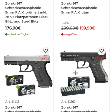
Zoraki 917
Zoraki 917
Schreckschusspistole
Schreckschusspistole
9mm P.A.K. brüniert inkl.
9mm P.A.K. titan
2x 50 Platzpatronen Black
Blitz und Steel Blitz
-
23
%
176,98€
209,00€
159,98€
sofort verfügbar
vergriffen
Ab 18
Ab 18
Art.
61413
Art.
61362
Zoraki 917
Zoraki 917
Schreckschusspistole
Schreckschusspistole