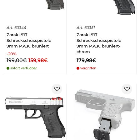
Art.
60344
Art.
60351
Zoraki 917
Zoraki 917
Schreckschusspistole
Schreckschusspistole
9mm P.A.K. brüniert
9mm P.A.K. brüniert-
chrom
-
20
%
199,00€
159,98€
179,98€
sofort verfügbar
vergriffen
Ab 18