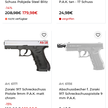
Schuss Pobjeda Steel Blitz
P.A.K. tan - 17 Schuss
-
14
%
208,98€
179,98€
24,98€
nicht verfügbar
vergriffen
Ab 18
Art.
61171
Art.
61156
Zoraki 917 Schreckschuss
Abschussbecher f. Zoraki
Pistole 9mm P.A.K. matt
917 Schreckschusspistole 9
chrom
mm P.A.K.
-
15
%