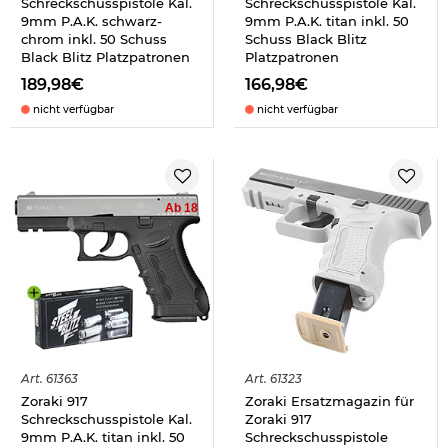
Schreckschusspistole Kal.
Schreckschusspistole Kal.
9mm P.A.K. schwarz-
9mm P.A.K. titan inkl. 50
chrom inkl. 50 Schuss
Schuss Black Blitz
Black Blitz Platzpatronen
Platzpatronen
189,98€
166,98€
nicht verfügbar
nicht verfügbar
Ab 18
Art.
61363
Art.
61323
Zoraki 917
Zoraki Ersatzmagazin für
Schreckschusspistole Kal.
Zoraki 917
9mm P.A.K. titan inkl. 50
Schreckschusspistole