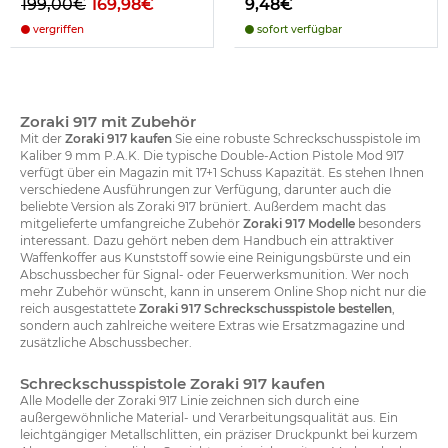
199,00€
169,98€
9,48€
vergriffen
sofort verfügbar
Zoraki 917 mit Zubehör
Mit der
Zoraki 917 kaufen
Sie eine robuste Schreckschusspistole im
Kaliber 9 mm P.A.K. Die typische Double-Action Pistole Mod 917
verfügt über ein Magazin mit 17+1 Schuss Kapazität. Es stehen Ihnen
verschiedene Ausführungen zur Verfügung, darunter auch die
beliebte Version als Zoraki 917 brüniert. Außerdem macht das
mitgelieferte umfangreiche Zubehör
Zoraki 917 Modelle
besonders
interessant. Dazu gehört neben dem Handbuch ein attraktiver
Waffenkoffer aus Kunststoff sowie eine Reinigungsbürste und ein
Abschussbecher für Signal- oder Feuerwerksmunition. Wer noch
mehr Zubehör wünscht, kann in unserem Online Shop nicht nur die
reich ausgestattete
Zoraki 917 Schreckschusspistole bestellen
,
sondern auch zahlreiche weitere Extras wie Ersatzmagazine und
zusätzliche Abschussbecher.
Schreckschusspistole Zoraki 917 kaufen
Alle Modelle der Zoraki 917 Linie zeichnen sich durch eine
außergewöhnliche Material- und Verarbeitungsqualität aus. Ein
leichtgängiger Metallschlitten, ein präziser Druckpunkt bei kurzem