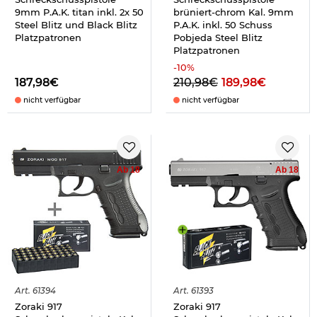
9mm P.A.K. titan inkl. 2x 50
brüniert-chrom Kal. 9mm
Steel Blitz und Black Blitz
P.A.K. inkl. 50 Schuss
Platzpatronen
Pobjeda Steel Blitz
Platzpatronen
-
10
%
187,98€
210,98€
189,98€
nicht verfügbar
nicht verfügbar
Ab 18
Ab 18
Art.
61394
Art.
61393
Zoraki 917
Zoraki 917