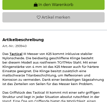
In den Warenkorb
Artikel
merken
Artikelbeschreibung
Art.-Nr.: 293940
Das
Tactical
III Messer von K25 kommt inklusive stabiler
Nylonscheide. Die beidseitig geschliffene Klinge besteht
bei diesem Modell aus rostfreiem 7Cr17Mov Stahl. Mit einer
Klingenstärke von 4 mm ist das K25 Messer auch für härtere
Einsätze geeignet. Die Klinge besitzt zusätzlich eine
mattschwarze Titanbeschichtung, um Reflexionen und
Korrosion zu vermeiden. Dank einer beidseitigen Sägezahnung
ist das Zerteilen von Seilen für das Messer kein Problem.
Das Griffstück des Tactical III kommt mit einer sehr griffigen
Struktur und liegt in jeder Situation absolut rutschfest in der
Hand. Eine Öse am Griffende bietet die Möglichkeit, einen
zusätzlichen Fangriemen zu befestigen.