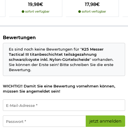
19,98€
17,98€
sofort verfügbar
sofort verfügbar
Bestimmte Messer dürfen nicht überall geführt werden,
deshalb beachten Sie bitte folgenden
Informationslink
über
das:
Führen von Messern
§42a
Bewertungen
Wichtige waffenrechtliche Informationen: Artikel frei ab 18
Jahren - Dieser Artikel kann nur versendet werden, wenn Sie
uns einen
Altersnachweis
zusenden, sofern uns dieser noch
Es sind noch keine Bewertungen für "
K25 Messer
nicht vorliegt. (bitte den Link:
"Altersnachweis"
für genaue
Tactical III titanbeschichtet teilsägezahnung
Infos anklicken).
schwarz/coyote inkl. Nylon-Gürtelscheide
" vorhanden.
Sie können der Erste sein! Bitte schreiben Sie die erste
Herstellerinformationen
Bewertung.
WICHTIG!! Damit Sie eine Bewertung vornehmen können,
müssen Sie angemeldet sein!
E-
Mail-
Adresse
*
Passwort
jetzt anmelden
*