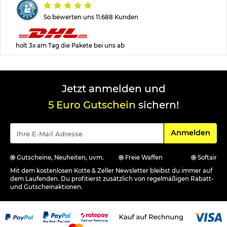
So bewerten uns 11.688 Kunden
holt 3x am Tag die Pakete bei uns ab
Jetzt anmelden und
5 Euro Gutschein
sichern!
Für den Newsle
Anmelden
Gutscheine, Neuheiten, uvm.
Freie Waffen
Softair
Mit dem kostenlosen Kotte & Zeller Newsletter bleibst du immer auf
dem Laufenden. Du profitierst zusätzlich von regelmäßigen Rabatt-
und Gutscheinaktionen.