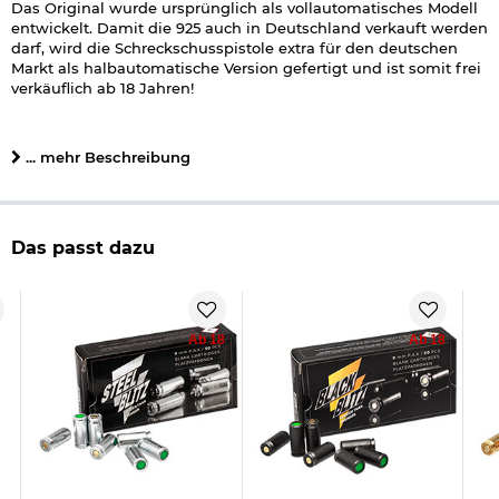
Das Original wurde ursprünglich als vollautomatisches Modell
entwickelt. Damit die 925 auch in Deutschland verkauft werden
darf, wird die Schreckschusspistole extra für den deutschen
Markt als halbautomatische Version gefertigt und ist somit frei
verkäuflich ab 18 Jahren!
Die
Schreckschusswaffe
liegt mit einem Gewicht von ca. 820 g
gut in der Hand und macht einen sehr stabilen
... mehr Beschreibung
Eindruck. Griffstück und Schlitten sind aus robustem Polymer
gefertigt. Das Handling der Pistole überzeugt ab dem ersten
Eindruck. Der
Double-Action
-Abzug bereitet viel Freude beim
Schießen an Silvester.
Das passt dazu
Im Lieferumfang befinden sich zwei Magazine: Ein
Standardmagazin mit 15 Schuss und ein langes Magazin mit 25
Schuss Kapazität. Das sorgt auch für den extra Schießspaß an
Silvester.
Ab 18
Ab 18
Die Zoraki 925 wird in einem stabilen, mit Schaumstoff
gepolsterten Waffenkoffer geliefert. Der formgestanzte
Premiumkoffer bietet neben der Pistole auch Platz für ein
zusätzliches langes Magazin, eine Reinigungsbürste und den
Abschussbecher.
Lieferumfang: