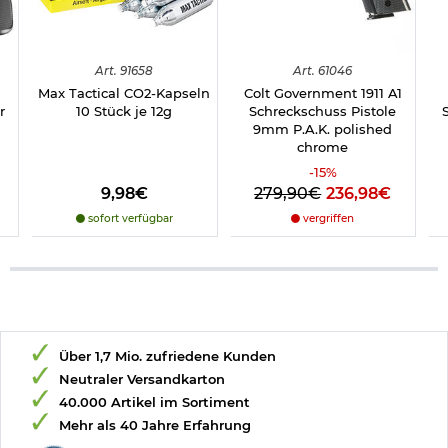
Art.
91658
Art.
61046
Max Tactical CO2-Kapseln
Colt Government 1911 A1
r
10 Stück je 12g
Schreckschuss Pistole
9mm P.A.K. polished
chrome
-
15
%
9,98€
279,90€
236,98€
sofort verfügbar
vergriffen
Über 1,7 Mio. zufriedene Kunden
Neutraler Versandkarton
40.000 Artikel im Sortiment
Mehr als 40 Jahre Erfahrung