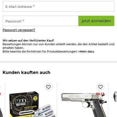
Ausführung: camo
E-
Marke: Zoraki
Mail-
Adresse
*
Passwort
jetzt anmelden
*
Wichtige waffenrechtliche Informationen: Artikel frei ab 18
Passwort vergessen?
Jahren - Dieser Artikel kann nur versendet werden, wenn Sie
uns einen
Altersnachweis
zusenden, sofern uns dieser noch
Wir setzen auf den Verifizierten Kauf!
nicht vorliegt. (bitte den Link:
"Altersnachweis"
für genaue
Bewertungen können nur von Kunden erstellt werden, die den Artikel bestellt und
erhalten haben.
Infos anklicken)
Bitte beachte die Richtlinien für Produktbewertungen!
»Mehr dazu
Führen nur mit "
kleinen Waffenschein
"! Bitte beachten Sie
auch folgenden Link:
Umgang mit Gas- und Signalwaffen
.
Herstellerinformationen
Kunden kauften auch
8
Ab 18