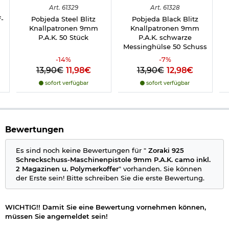
Art.
61329
Art.
61328
Zoraki 925 Schreckschuss-Pistole Kal. 9mm P.A.K.
Standardmagazin für 15 Schuss
-
Pobjeda Steel Blitz
Pobjeda Black Blitz
langes Magazin für 25 Schuss
Knallpatronen 9mm
Knallpatronen 9mm
Abschussbecher für Signaleffekte/Pyromunition
P.A.K. 50 Stück
P.A.K. schwarze
Reinigungsbürste
Messinghülse 50 Schuss
hochwertiger, gepolsterter Waffenkoffer
-
14
%
-
7
%
ausführliche, bebilderte Beschreibung
13,90€
11,98€
13,90€
12,98€
sofort verfügbar
sofort verfügbar
Details zu Zoraki 925 Schreckschuss-Pistole brüniert:
Kaliber: 9mm P.A.K.
Munition: Knall/Platzpatronen, CS-Gas-
und Pfefferpatronen im Kaliber 9mm P.A.K.
Bewertungen
Abzug: Double-Action
Magazin: 15+1 Schuss / 25+1 Schuss
Es sind noch keine Bewertungen für "
Zoraki 925
Sicherung: Schlagbolzensicherung
Schreckschuss-Maschinenpistole 9mm P.A.K. camo inkl.
Schlitten und Griffstück aus robustem Polymer
2 Magazinen u. Polymerkoffer
" vorhanden. Sie können
Manuelle Sicherung
der Erste sein! Bitte schreiben Sie die erste Bewertung.
Länge: 19,1 cm
Höhe: 14,3 cm
Breite: 3,5 cm
Gewicht: 820 g
WICHTIG!! Damit Sie eine Bewertung vornehmen können,
Material Gehäuße: Polymer
müssen Sie angemeldet sein!
Material Schlitten: Polymer