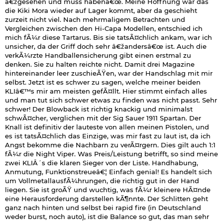
â€žgesehen und muss habenâ€œ. Meine Hoffnung war das
die Kiki Mora wieder auf Lager kommt, aber da geschieht
zurzeit nicht viel. Nach mehrmaligem Betrachten und
Vergleichen zwischen den Hi-Capa Modellen, entschied ich
mich fÃ¼r diese Tartarus. Bis sie tatsÃ¤chlich ankam, war ich
unsicher, da der Griff doch sehr â€žandersâ€œ ist. Auch die
verkÃ¼rzte Handballensicherung gibt einen erstmal zu
denken. Sie zu halten reichte nicht. Damit drei Magazine
hintereinander leer zuschieÃŸen, war der Handschlag mit mir
selbst. Jetzt ist es schwer zu sagen, welche meiner beiden
KLIâ€™s mir am meisten gefÃ¤llt. Hier stimmt einfach alles
und man tut sich schwer etwas zu finden was nicht passt. Sehr
schwer! Der Blowback ist richtig knackig und minimalst
schwÃ¤cher, verglichen mit der Sig Sauer 1911 Spartan. Der
Knall ist definitiv der lauteste von allen meinen Pistolen, und
es ist tatsÃ¤chlich das Einzige, was mir fast zu laut ist, da ich
Angst bekomme die Nachbarn zu verÃ¤rgern. Dies gilt auch 1:1
fÃ¼r die Night Viper. Was Preis/Leistung betrifft, so sind meine
zwei KLIÂ´s die klaren Sieger von der Liste. Handhabung,
Anmutung, Funktionstreueâ€¦ Einfach genial! Es handelt sich
um VollmetallausfÃ¼hrungen, die richtig gut in der Hand
liegen. Sie ist groÃŸ und wuchtig, was fÃ¼r kleinere HÃ¤nde
eine Herausforderung darstellen kÃ¶nnte. Der Schlitten geht
ganz nach hinten und selbst bei rapid fire (in Deutschland
weder burst, noch auto), ist die Balance so gut, das man sehr