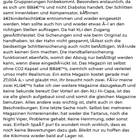
gute Gruppierungen hinbekommt. Besonders erstaunlich, da
es sich um BBâ€™s und nicht Diabolos handelt. Der Schlitten
samt Innenleben und Kompensator, kÃ¶nnen
â€žkinderleichtâ€œ entnommen und wieder eingesetzt
werden. Man sollte auch hin und wieder etwas Ã–l an den
richtigen Stellen auftragen. Da hat KLI den Zugang
gewÃ¤hrleistet. Die Sicherungen sind wie beim Original zu
handhaben. Ist der Hahn nicht gespannt, lÃ¤sst sich die
beidseitige Schlittensicherung auch nicht betÃ¤tigen. WÃ¼rde
auch keinen Sinn machen. Die Handballensicherung
funktioniert ebenfalls, womit der Abzug nur betÃ¤tigt werden
kann, wenn diese eingedrÃ¼ckt ist. Das Magazin ist selbst
ohne CO2 Kapsel und BBâ€™s, ziemlich schwer und verleitet
umso mehr Realismus. Ein extra Magazin kostet gerade mal
27,00Â â‚¬ und glaubt mir, ihr braucht noch zwei. FÃ¼r meine
zwei KLIâ€™s habe ich vier weitere Magazine dazugekauft und
keine Sekunde bereut! Der Vorteil an den KLI Hi-Capa, ist das
sie alle gleich aufgebaut sind und somit die gleichen Magazine
benutzen. Alles andere was wichtig ist, steht auch in den
Beschreibungen. Eine letzte Sache noch. Selbst bei mehreren
Magazinen hintereinander, hat weder die Tartarus, noch die
Night Viper, Probleme gehabt. Keine Hemmung, oder sonst
was. Einfach SpaÃŸ pur! Es wundert mich wirklich, dass es
noch keine Bewertungen dazu gab. Bleibt nur zu hoffen das
die Kikimora wieder bald auf Lager ist.