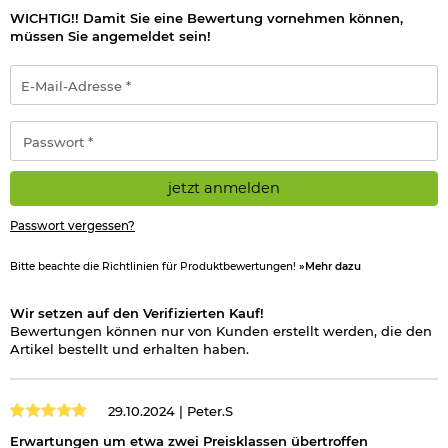
Hinweis: Richtiger
WICHTIG!! Damit Sie eine Bewertung vornehmen können,
Umgang mit Druckluft-, Federdruckwaffen und CO2-Waffen
müssen Sie angemeldet sein!
E-
Herstellerinformationen
Mail-
Adresse
Verantwortliche Person für die EU
*
Passwort
*
jetzt anmelden
Passwort vergessen?
Bitte beachte die Richtlinien für Produktbewertungen!
»Mehr dazu
Wir setzen auf den Verifizierten Kauf!
Bewertungen können nur von Kunden erstellt werden, die den
Artikel bestellt und erhalten haben.
29.10.2024 |
Peter.S
Erwartungen um etwa zwei Preisklassen übertroffen