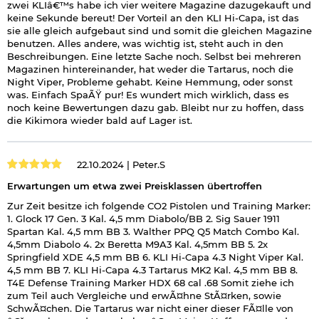
zwei KLIâ€™s habe ich vier weitere Magazine dazugekauft und
keine Sekunde bereut! Der Vorteil an den KLI Hi-Capa, ist das
sie alle gleich aufgebaut sind und somit die gleichen Magazine
benutzen. Alles andere, was wichtig ist, steht auch in den
Beschreibungen. Eine letzte Sache noch. Selbst bei mehreren
Magazinen hintereinander, hat weder die Tartarus, noch die
Night Viper, Probleme gehabt. Keine Hemmung, oder sonst
was. Einfach SpaÃŸ pur! Es wundert mich wirklich, dass es
noch keine Bewertungen dazu gab. Bleibt nur zu hoffen, dass
die Kikimora wieder bald auf Lager ist.
22.10.2024 |
Peter.S
Erwartungen um etwa zwei Preisklassen übertroffen
Zur Zeit besitze ich folgende CO2 Pistolen und Training Marker:
1. Glock 17 Gen. 3 Kal. 4,5 mm Diabolo/BB 2. Sig Sauer 1911
Spartan Kal. 4,5 mm BB 3. Walther PPQ Q5 Match Combo Kal.
4,5mm Diabolo 4. 2x Beretta M9A3 Kal. 4,5mm BB 5. 2x
Springfield XDE 4,5 mm BB 6. KLI Hi-Capa 4.3 Night Viper Kal.
4,5 mm BB 7. KLI Hi-Capa 4.3 Tartarus MK2 Kal. 4,5 mm BB 8.
T4E Defense Training Marker HDX 68 cal .68 Somit ziehe ich
zum Teil auch Vergleiche und erwÃ¤hne StÃ¤rken, sowie
SchwÃ¤chen. Die Tartarus war nicht einer dieser FÃ¤lle von