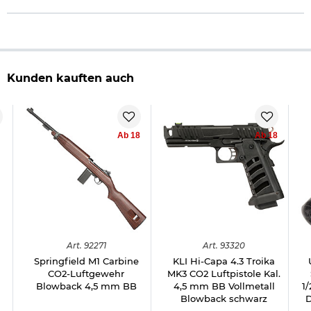
Kunden kauften auch
Ab 18
Ab 18
Art.
92271
Art.
93320
Springfield M1 Carbine
KLI Hi-Capa 4.3 Troika
CO2-Luftgewehr
MK3 CO2 Luftpistole Kal.
Blowback 4,5 mm BB
4,5 mm BB Vollmetall
1
Blowback schwarz
D