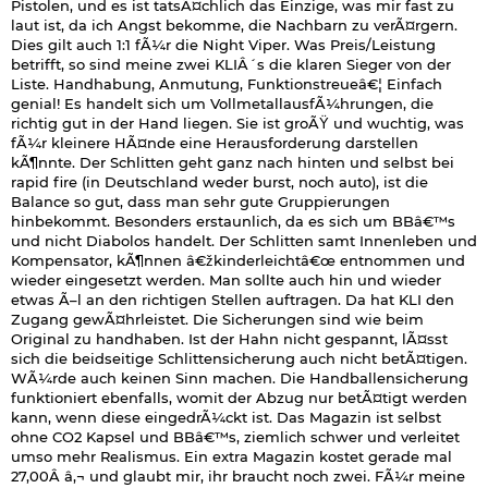
Pistolen, und es ist tatsÃ¤chlich das Einzige, was mir fast zu
laut ist, da ich Angst bekomme, die Nachbarn zu verÃ¤rgern.
Dies gilt auch 1:1 fÃ¼r die Night Viper. Was Preis/Leistung
betrifft, so sind meine zwei KLIÂ´s die klaren Sieger von der
Liste. Handhabung, Anmutung, Funktionstreueâ€¦ Einfach
genial! Es handelt sich um VollmetallausfÃ¼hrungen, die
richtig gut in der Hand liegen. Sie ist groÃŸ und wuchtig, was
fÃ¼r kleinere HÃ¤nde eine Herausforderung darstellen
kÃ¶nnte. Der Schlitten geht ganz nach hinten und selbst bei
rapid fire (in Deutschland weder burst, noch auto), ist die
Balance so gut, dass man sehr gute Gruppierungen
hinbekommt. Besonders erstaunlich, da es sich um BBâ€™s
und nicht Diabolos handelt. Der Schlitten samt Innenleben und
Kompensator, kÃ¶nnen â€žkinderleichtâ€œ entnommen und
wieder eingesetzt werden. Man sollte auch hin und wieder
etwas Ã–l an den richtigen Stellen auftragen. Da hat KLI den
Zugang gewÃ¤hrleistet. Die Sicherungen sind wie beim
Original zu handhaben. Ist der Hahn nicht gespannt, lÃ¤sst
sich die beidseitige Schlittensicherung auch nicht betÃ¤tigen.
WÃ¼rde auch keinen Sinn machen. Die Handballensicherung
funktioniert ebenfalls, womit der Abzug nur betÃ¤tigt werden
kann, wenn diese eingedrÃ¼ckt ist. Das Magazin ist selbst
ohne CO2 Kapsel und BBâ€™s, ziemlich schwer und verleitet
umso mehr Realismus. Ein extra Magazin kostet gerade mal
27,00Â â‚¬ und glaubt mir, ihr braucht noch zwei. FÃ¼r meine