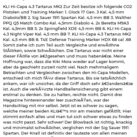
KLI Hi-Capa 4.3 Tartarus MK2 Zur Zeit besitze ich folgende CO2
Pistolen und Training Marker: 1. Glock 17 Gen. 3 Kal. 4,5 mm
Diabolo/BB 2. Sig Sauer 1911 Spartan Kal. 4,5 mm BB 3. Walther
PPQ Q5 Match Combo Kal. 4,5mm Diabolo 4. 2x Beretta M9A3
Kal. 4,5mm BB 5. 2x Springfield XDE 4,5 mm BB 6. KLI Hi-Capa
4.3 Night Viper Kal. 4,5 mm BB 7. KLI Hi-Capa 4.3 Tartarus MK2
Kal. 4,5 mm BB 8. T4E Defense Training Marker HDX 68 cal .68
Somit ziehe ich zum Teil auch Vergleiche und erwÃ¤hne
StÃ¤rken, sowie SchwÃ¤chen. Die Tartarus war nicht einer
dieser FÃ¤lle von â€žgesehen und muss habenâ€œ. Meine
Hoffnung war, dass die Kiki Mora wieder auf Lager kommt,
aber da geschieht zurzeit nicht viel. Nach mehrmaligem
Betrachten und Vergleichen zwischen den Hi-Capa Modellen,
entschied ich mich fÃ¼r diese Tartarus. Bis sie tatsÃ¤chlich
ankam, war ich unsicher, da der Griff doch sehr â€žandersâ€œ
ist. Auch die verkÃ¼rzte Handballensicherung gibt einem
erstmal zu denken. Sie zu halten, reichte nicht. Damit drei
Magazine hintereinander leer zuschieÃŸen, war der
Handschlag mit mir selbst. Jetzt ist es schwer zu sagen,
welche meiner beiden KLIâ€™s mir am meisten gefÃ¤llt. Hier
stimmt einfach alles und man tut sich schwer etwas zu finden
was nicht passt. Sehr schwer! Der Blowback ist richtig, knackig
und minimalst schwÃ¤cher, verglichen mit der Sig Sauer 1911
Spartan. Der Knall ist definitiv der lauteste von allen meinen