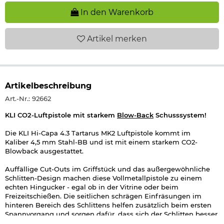
In den Warenkorb
Artikel
merken
Artikelbeschreibung
Art.-Nr.: 92662
KLI CO2-Luftpistole mit starkem
Blow-Back
Schusssystem!
Die KLI Hi-Capa 4.3 Tartarus MK2 Luftpistole kommt im
Kaliber 4,5 mm Stahl-BB und ist mit einem starkem CO2-
Blowback ausgestattet.
Auffällige Cut-Outs im Griffstück und das außergewöhnliche
Schlitten-Design machen diese Vollmetallpistole zu einem
echten Hingucker - egal ob in der Vitrine oder beim
Freizeitschießen. Die seitlichen schrägen Einfräsungen im
hinteren Bereich des Schlittens helfen zusätzlich beim ersten
Spannvorgang und sorgen dafür, dass sich der Schlitten besser
greifen lässt.