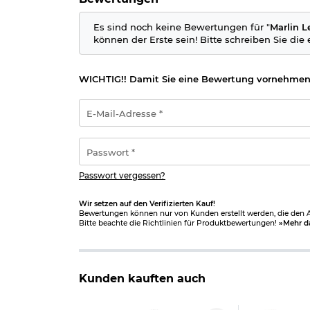
den Unterhebel manuell gespannt und ist dadurch 
Zuverlässigkeit, geringe Wartungsanforderungen 
Es sind noch keine Bewertungen für "
Marlin L
zusätzlichen Energiequellen und eignet sich herv
können der Erste sein! Bitte schreiben Sie die
Verstellbare Visierung für präzises Freizeitschieß
WICHTIG!! Damit Sie eine Bewertung vornehmen
Die offene Visierung besteht aus einem festen K
persönlichen Vorlieben und unterschiedliche S
E-
und dem geringen Gewicht von nur ca. 1,4 kg bi
Mail-
Adresse
Western-Flair für Sammler und Freizeitschützen
*
Passwort
*
Mit ihrem klassischen Erscheinungsbild, der aut
Action sowohl Western-Fans als auch Freizeit-S
Passwort vergessen?
Fertigungsqualität und bietet ein außergewöhnli
Wir setzen auf den Verifizierten Kauf!
Lieferumfang:
Bewertungen können nur von Kunden erstellt werden, die den Ar
Bitte beachte die Richtlinien für Produktbewertungen!
»Mehr d
Marlin Lever Action Unterhebelspanner Luf
Bedienungsanleitung
Details zu Marlin Lever Action Unterhebelspanne
Kunden kauften auch
Kaliber: 4,5 mm (.177) BB
Munition: Stahl-BBs im Kaliber 4,5 mm
Antrieb: Federdruck - Unterhebelspanner