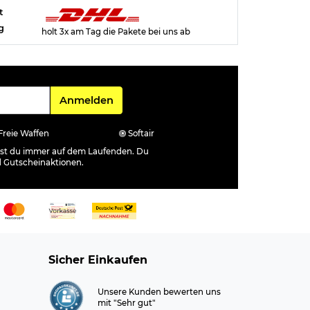
t
g
holt 3x am Tag die Pakete bei uns ab
Für den Newsletter
Anmelden
Freie Waffen
Softair
ibst du immer auf dem Laufenden. Du
d Gutscheinaktionen.
Sicher Einkaufen
Unsere Kunden bewerten uns
mit "Sehr gut"