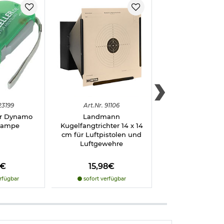
23199
Art.
Nr.
91106
Art.
Nr.
9162
ler Dynamo
Landmann
Speedballs Coppe
lampe
Kugelfangtrichter 14 x 14
Luftgewehrk
cm für Luftpistolen und
Premium Steel-BBs
Luftgewehre
mm 1500 Sc
nn Sie uns einen
nklicken)
0€
15,98€
6,98€
rfügbar
sofort verfügbar
sofort verfü