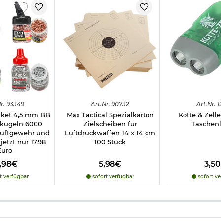
r.
93349
Art.
Nr.
90732
Art.
Nr.
1
aket 4,5 mm BB
Max Tactical Spezialkarton
Kotte & Zel
Stahl-Rundkugeln im Kaliber 4,5 mm benötigt - siehe Zubehör.
dkugeln 6000
Zielscheiben für
Taschen
Luftgewehr und
Luftdruckwaffen 14 x 14 cm
 jetzt nur 17,98
100 Stück
Euro
l frei ab 18 Jahren - Dieser Artikel kann nur versendet werden, we
icht vorliegt. (bitte den Link:
"Altersnachweis"
für genaue Infos a
7,98€
5,98€
3,5
t verfügbar
sofort verfügbar
sofort ve
kwaffen und CO2-Waffen