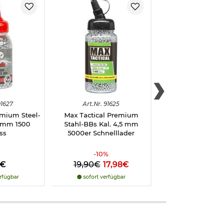
en
s realistisches
ige Bedienung
ter des Modells.
ber verarbeitete
Ergänzt wird das
1627
Art.
Nr.
91625
Art.
Nr.
903
ht. Die
emium Steel-
Max Tactical Premium
Max Tactical St
hen Westens.
5 mm 1500
Stahl-BBs Kal. 4,5 mm
verkupfert Kal. 4
ss
5000er Schnelllader
Luftdruckwaffe
Schuss
-
10
%
en möglich,
8€
19,90€
17,98€
6,50€
gleichmäßigen
le oder andere
rfügbar
sofort verfügbar
sofort verfü
ehr wird durch