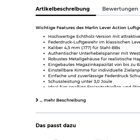
Artikelbeschreibung
Bewertungen
Wichtige Features des Marlin Lever Action Luftg
Hochwertige Echtholz-Version mit attrakti
Federdruck-Luftgewehr im klassischen Lev
Kaliber 4,5 mm (.177) für Stahl-BBs
Authentischer Unterhebelspanner mit West
Robustes Metallgehäuse für realistische Ha
Eingebautes Magazinkapazität von bis zu 6
Einstellbare Kimme für individuelle Zielan
Einfache und zuverlässige Federdruck Schu
Schussleistung unter 3,0 Joule
Ideal fürs spaßige Freizeitschießen und Pli
Original Marlin Lizenzmodell
... mehr Beschreibung
Marlin Lever Action Unterhebelspanner Kal. 4,5
Die Marlin Lever Action verbindet den unverwec
Das offiziell lizenzierte Modell überzeugt durch
Das passt dazu
Ausführung - zusätzlich mit einem hochwertigen E
ein realistisches Repetiererlebnis und richtet sic
unkomplizierten Schießspaß legen. Ein ideales 