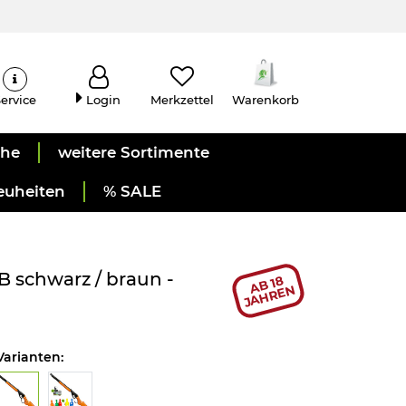
ervice
Login
Merkzettel
Warenkorb
uhe
weitere Sortimente
euheiten
% SALE
 schwarz / braun -
AB 18
JAHREN
Varianten: