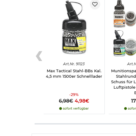
Magazin: ca. 650 Schuss
Leistung: unter 3,0 Joule
Geschossgeschwindigkeit: max. 91 m/s
Visierung: Korn fest, Kimme verstellbar
Sicherung: Druckknopfsicherung, manuell
Material Gehäuse: Metall
Material Lauf: Stahl
Material Schaft: Echtholz
Länge: ca. 92,2 cm
Gewicht: ca. 1.422 g
Farbe: schwarz / braun
Marke: Umarex / Marlin
Art.
Nr.
91123
Art.
N
Max Tactical Stahl-BBs Kal.
Munitionsp
Direkt mitbestellen: Zum Schießen werden noch 
4,5 mm 1500er Schnelllader
Stahlrun
Schuss für 
Luftpistole
-
29
%
Wichtige waffenrechtliche Informationen:
Artike
Altersnachweis
zusenden, sofern uns dieser noch n
6,98€
4,98€
1
sofort verfügbar
sofor
Hinweis: Richtiger
Umgang mit Druckluft-, Federdruc
Herstellerinformationen