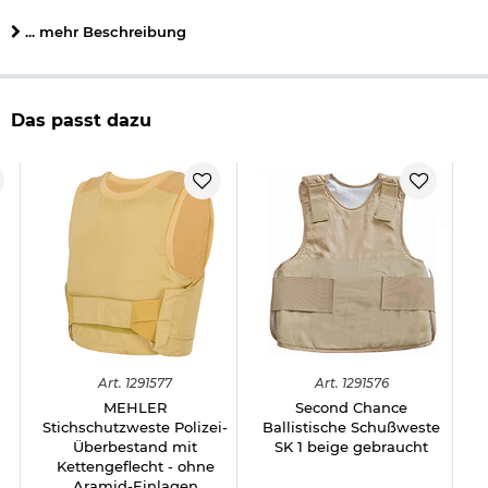
Länge und Umfang verstellbar
... mehr Beschreibung
wasserabweisend
Gewicht: ca. 300 g (je nach Größe)
Material: 50% Polyester, 50% Baumwolle
Farbe: beige
Marke: Mehler
Das passt dazu
Herstellerinformationen
Verantwortliche Person für die EU
Art.
1291577
Art.
1291576
MEHLER
Second Chance
Stichschutzweste Polizei-
Ballistische Schußweste
Überbestand mit
SK 1 beige gebraucht
Kettengeflecht - ohne
Aramid-Einlagen