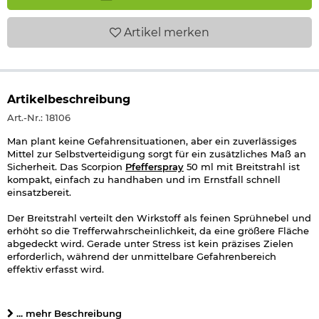
Artikel
merken
Artikelbeschreibung
Art.-Nr.: 18106
Man plant keine Gefahrensituationen, aber ein zuverlässiges
Mittel zur Selbstverteidigung sorgt für ein zusätzliches Maß an
Sicherheit. Das Scorpion
Pfefferspray
50 ml mit Breitstrahl ist
kompakt, einfach zu handhaben und im Ernstfall schnell
einsatzbereit.
Der Breitstrahl verteilt den Wirkstoff als feinen Sprühnebel und
erhöht so die Trefferwahrscheinlichkeit, da eine größere Fläche
abgedeckt wird. Gerade unter Stress ist kein präzises Zielen
erforderlich, während der unmittelbare Gefahrenbereich
effektiv erfasst wird.
Das Spray enthält OC (Oleoresin Capsicum), einen
hochwirksamen Pfefferextrakt, der Augen und Atemwege stark
... mehr Beschreibung