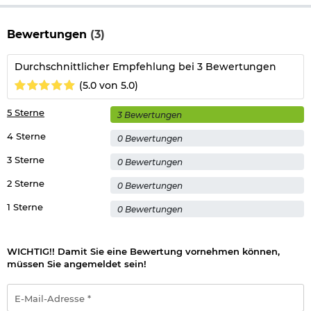
Achtung: Pfefferspray darf in Deutschland nur zur Abwehr von
aggressiven Tieren eingesetzt werden. Dessen ungeachtet gilt
Ihr persönliches Recht auf Notwehr im begründeten Fall - siehe
Bewertungen
(3)
auch § 32 StGB Notwehr, Notstand.
Achtung: Darf nicht in die Hände von Kindern gelangen.
Durchschnittlicher Empfehlung bei 3 Bewertungen
Warnhinweise nach Verordnung (EG) Nr. 1272/2008 (GHS/CLP-
(5.0 von 5.0)
Verordnung)
5 Sterne
3 Bewertungen
4 Sterne
0 Bewertungen
Herstellerinformationen
3 Sterne
0 Bewertungen
2 Sterne
0 Bewertungen
1 Sterne
0 Bewertungen
WICHTIG!! Damit Sie eine Bewertung vornehmen können,
müssen Sie angemeldet sein!
E-
Mail-