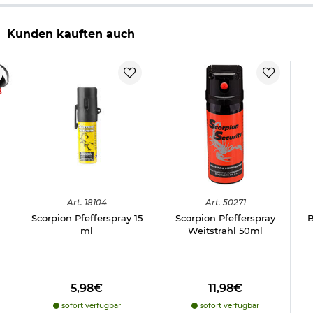
Kunden kauften auch
8
Art.
18104
Art.
50271
Scorpion Pfefferspray 15
Scorpion Pfefferspray
B
ml
Weitstrahl 50ml
5,98€
11,98€
sofort verfügbar
sofort verfügbar