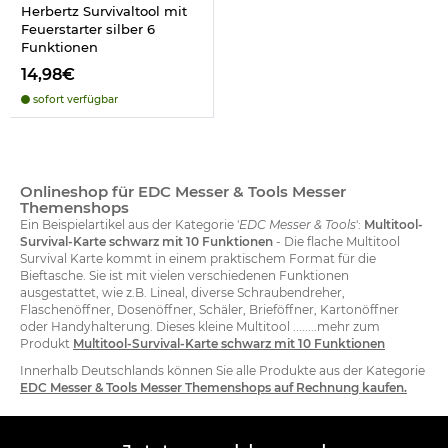
Herbertz Survivaltool mit
Feuerstarter silber 6
Funktionen
14,98€
sofort verfügbar
Onlineshop für EDC Messer & Tools Messer
Themenshops
Ein Beispielartikel aus der Kategorie '
EDC Messer & Tools
':
Multitool-
Survival-Karte schwarz mit 10 Funktionen
- Die flache Multitool
Survival Karte kommt in einem praktischem Format für die
Bieftasche. Sie ist mit vielen verschiedenen Funktionen
ausgestattet, wie z.B. Lineal, diverse Schraubendreher,
Flaschenöffner, Dosenöffner, Schäler, Brieföffner, Kartonöffner
oder Handyhalterung. Dieses kleine Multitool ........mehr zum
Produkt
Multitool-Survival-Karte schwarz mit 10 Funktionen
Innerhalb Deutschlands können Sie alle Produkte aus der Kategorie
EDC Messer & Tools Messer Themenshops auf Rechnung kaufen.