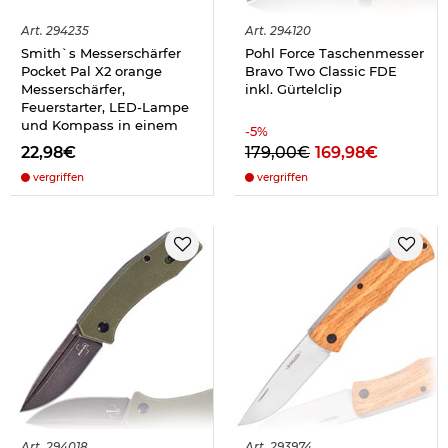
Art.
294235
Art.
294120
Smith`s Messerschärfer
Pohl Force Taschenmesser
Pocket Pal X2 orange
Bravo Two Classic FDE
Messerschärfer,
inkl. Gürtelclip
Feuerstarter, LED-Lampe
und Kompass in einem
-
5
%
22,98€
179,00€
169,98€
vergriffen
vergriffen
Art.
294018
Art.
293974