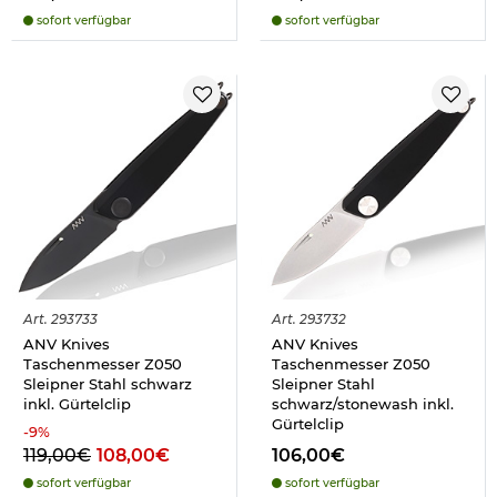
sofort verfügbar
sofort verfügbar
Art.
293733
Art.
293732
ANV Knives
ANV Knives
Taschenmesser Z050
Taschenmesser Z050
Sleipner Stahl schwarz
Sleipner Stahl
inkl. Gürtelclip
schwarz/stonewash inkl.
Gürtelclip
-
9
%
119,00€
108,00€
106,00€
sofort verfügbar
sofort verfügbar