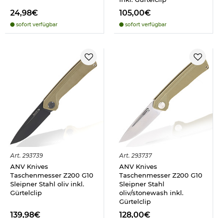
24,98€
105,00€
sofort verfügbar
sofort verfügbar
Art.
293739
Art.
293737
ANV Knives
ANV Knives
Taschenmesser Z200 G10
Taschenmesser Z200 G10
Sleipner Stahl oliv inkl.
Sleipner Stahl
Gürtelclip
oliv/stonewash inkl.
Gürtelclip
139,98€
128,00€