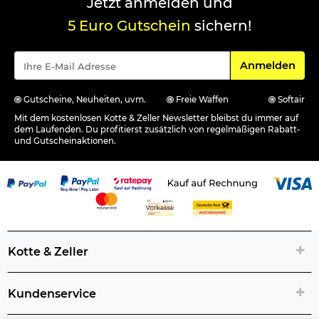
Jetzt anmelden und
5 Euro Gutschein
sichern!
Für den Newsle
Anmelden
Gutscheine, Neuheiten, uvm.
Freie Waffen
Softair
Mit dem kostenlosen Kotte & Zeller Newsletter bleibst du immer auf
dem Laufenden. Du profitierst zusätzlich von regelmäßigen Rabatt-
und Gutscheinaktionen.
Kotte & Zeller
Kundenservice