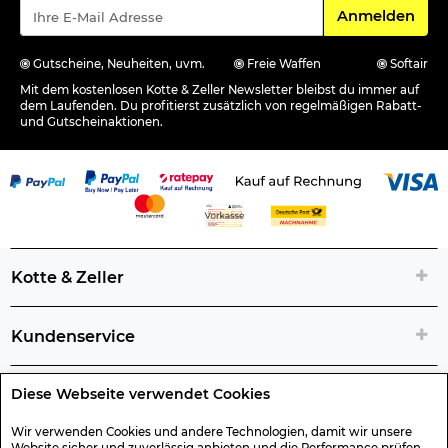
Für den Newsle
Anmelden
Gutscheine, Neuheiten, uvm.
Freie Waffen
Softair
Mit dem kostenlosen Kotte & Zeller Newsletter bleibst du immer auf
dem Laufenden. Du profitierst zusätzlich von regelmäßigen Rabatt-
und Gutscheinaktionen.
Kotte & Zeller
Kundenservice
Diese Webseite verwendet Cookies
Rechtliche Artikelinfos
Wir verwenden Cookies und andere Technologien, damit wir unsere