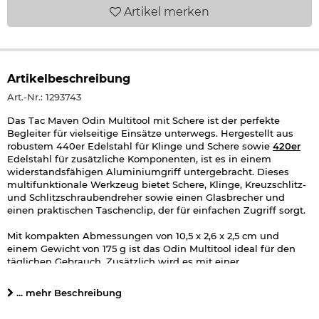
Artikel
merken
Artikelbeschreibung
Art.-Nr.: 1293743
Das Tac Maven Odin Multitool mit Schere ist der perfekte
Begleiter für vielseitige Einsätze unterwegs. Hergestellt aus
robustem 440er Edelstahl für Klinge und Schere sowie
420er
Edelstahl für zusätzliche Komponenten, ist es in einem
widerstandsfähigen Aluminiumgriff untergebracht. Dieses
multifunktionale Werkzeug bietet Schere, Klinge, Kreuzschlitz-
und Schlitzschraubendreher sowie einen Glasbrecher und
einen praktischen Taschenclip, der für einfachen Zugriff sorgt.
Mit kompakten Abmessungen von 10,5 x 2,6 x 2,5 cm und
einem Gewicht von 175 g ist das Odin Multitool ideal für den
täglichen Gebrauch. Zusätzlich wird es mit einer
strapazierfähigen Gürteltasche aus Nylon geliefert, was
sicheren Transport und schnellen Zugriff gewährleistet - Dein
... mehr Beschreibung
vielseitiger Partner für alle Abenteuer!