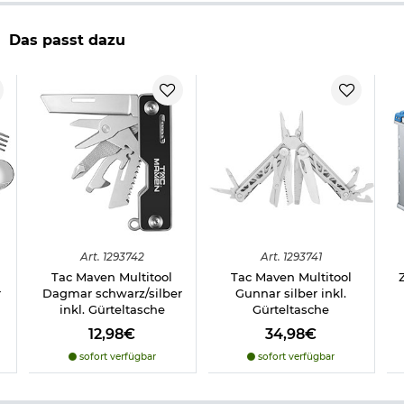
Lieferumfang:
Tac Maven Multitool Odin schwarz/silber
Das passt dazu
Gürtelclip
Gürteltasche aus Nylon schwarz
Integrierte Werkzeuge:
Messer
Schere
Schlitzschraubendreher
Kreuzschraubendreher
Glasbrecher
Technische Daten zu Tac Maven Multitool Odin:
Art.
1293742
Art.
1293741
Länge geschlossen: ca. 10,5 cm
Länge geöffnet: ca. 18 cm
Tac Maven Multitool
Tac Maven Multitool
Klingenlänge: ca. 7,5 cm
r
Dagmar schwarz/silber
Gunnar silber inkl.
Gewicht: ca. 175 g
inkl. Gürteltasche
Gürteltasche
Material: 440er Edelstahl, rostfrei
12,98€
34,98€
Farbe: schwarz, silber
Marke: Tac Maven
sofort verfügbar
sofort verfügbar
Herstellerinformationen