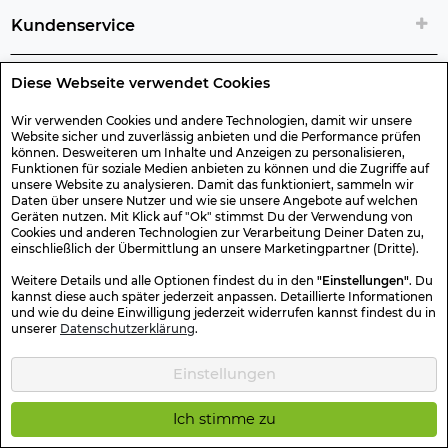
Kundenservice
Diese Webseite verwendet Cookies
Rechtliche Artikelinfos
Wir verwenden Cookies und andere Technologien, damit wir unsere
Website sicher und zuverlässig anbieten und die Performance prüfen
Geschenk-Gutscheine
können. Desweiteren um Inhalte und Anzeigen zu personalisieren,
Funktionen für soziale Medien anbieten zu können und die Zugriffe auf
unsere Website zu analysieren. Damit das funktioniert, sammeln wir
Versand & Rücksendung
Daten über unsere Nutzer und wie sie unsere Angebote auf welchen
Geräten nutzen. Mit Klick auf "Ok" stimmst Du der Verwendung von
Cookies und anderen Technologien zur Verarbeitung Deiner Daten zu,
einschließlich der Übermittlung an unsere Marketingpartner (Dritte).
Sonstiges
Weitere Details und alle Optionen findest du in den
"Einstellungen"
. Du
kannst diese auch später jederzeit anpassen. Detaillierte Informationen
und wie du deine Einwilligung jederzeit widerrufen kannst findest du in
Sicher Einkaufen
unserer
Datenschutzerklärung
.
Einstellungen
Kotte & Zeller 2026 © Alle Rechte vorbehalten. Die durchgestrichenen
Preise entsprechen dem bisherigen Preis.
Ich stimme zu