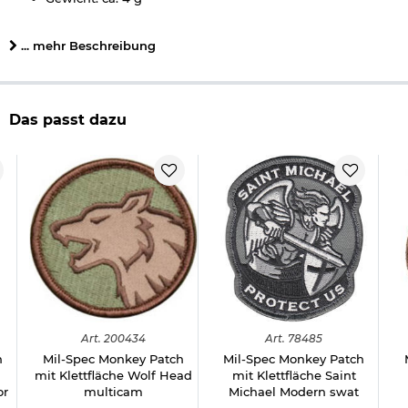
Material: Textilie
Farbe: acu
... mehr Beschreibung
Marke: Mil-Spec Monkey
Herstellerinformationen
Das passt dazu
Verantwortliche Person für die EU
Art.
200434
Art.
78485
h
Mil-Spec Monkey Patch
Mil-Spec Monkey Patch
mit Klettfläche Wolf Head
mit Klettfläche Saint
or
multicam
Michael Modern swat