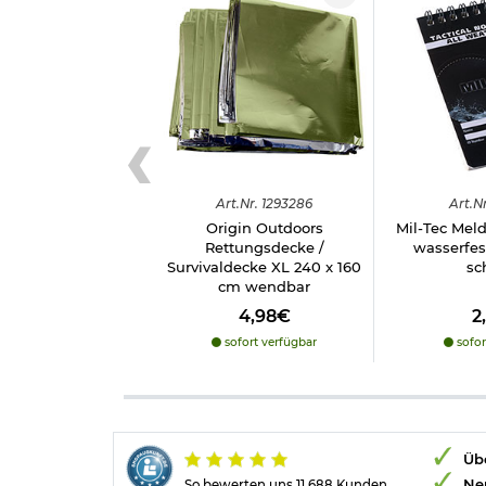
Art.
Nr.
1293286
Art.
Nr
Origin Outdoors
Mil-Tec Meld
Rettungsdecke /
wasserfes
Survivaldecke XL 240 x 160
sc
cm wendbar
4,98€
2
sofort verfügbar
sofor
Übe
Ne
So bewerten uns 11.688 Kunden