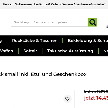
Herzlich Willkommen bei Kotte & Zeller - Deinem Abenteuer-Ausrüster!
S
g
Rucksäcke & Taschen
Bekleidung & Sch
Waffen
Softair
Taktische Ausrüstung
N
ack small inkl. Etui und Geschenkbox
bisher: 16,98€
jetzt 14,