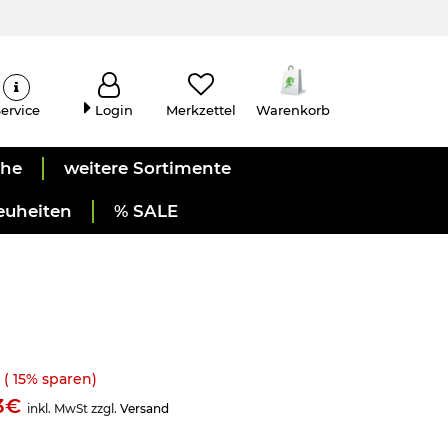
ervice
Login
Merkzettel
Warenkorb
uhe
weitere Sortimente
euheiten
% SALE
(
15
% sparen)
43€
inkl. MwSt zzgl.
Versand