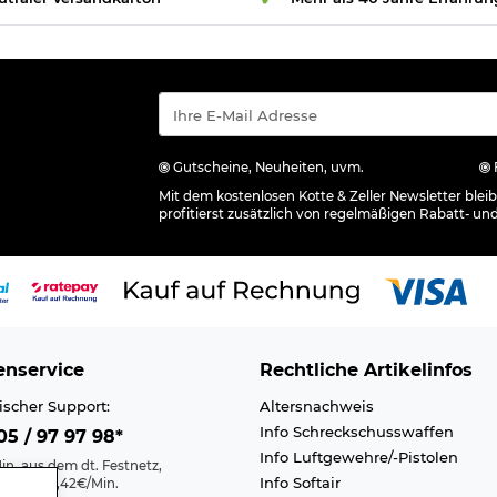
Gutscheine, Neuheiten, uvm.
Mit dem kostenlosen Kotte & Zeller Newsletter ble
profitierst zusätzlich von regelmäßigen Rabatt- un
nservice
Rechtliche Artikelinfos
ischer Support:
Altersnachweis
Info Schreckschusswaffen
5 / 97 97 98*
Info Luftgewehre/-Pistolen
in. aus dem dt. Festnetz,
Info Softair
nk max. 0,42€/Min.