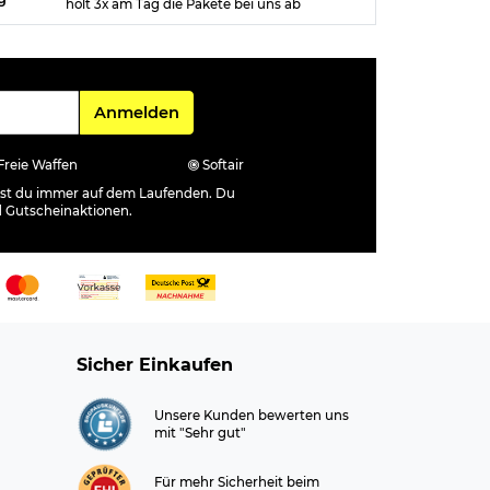
holt 3x am Tag die Pakete bei uns ab
Für den Newsletter
Anmelden
Freie Waffen
Softair
ibst du immer auf dem Laufenden. Du
d Gutscheinaktionen.
Sicher Einkaufen
Unsere Kunden bewerten uns
mit "Sehr gut"
Für mehr Sicherheit beim