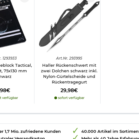
.
1293933
Art.
Nr.
293995
eblock Tactical,
Haller Rückenschwert mit
t, 75x130 mm
zwei Dolchen schwarz inkl.
hwarz
Nylon-Gürtelscheide und
Rückentragegurt
,98€
29,98€
t verfügbar
sofort verfügbar
r 1,7 Mio. zufriedene Kunden
40.000 Artikel im Sortimen
utraler Versandkarton
Mehr als 40 Jahre Erfahrun