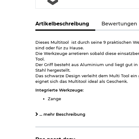
Artikelbeschreibung
Bewertungen
Dieses Multitool ist durch seine 9 praktischen W
sind oder für zu Hause.
Die Werkzeuge arretieren sobald diese einsatzbe
Tool.
Der Griff besteht aus Aluminium und liegt gut in
Stahl hergestellt.
Das schwarze Design verleiht dem Multi Tool ein
eignet sich das Multitool ideal als Geschenk.
Integrierte Werkzeuge:
Zange
Feile
2 Schlitzschraubendreher
... mehr Beschreibung
Kreuzschraubendreher
Dosenöffner
Flaschenöffner
Messer
Säge