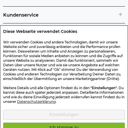
Kundenservice
Diese Webseite verwendet Cookies
Rechtliche Artikelinfos
Wir verwenden Cookies und andere Technologien, damit wir unsere
Website sicher und zuverlässig anbieten und die Performance prüfen
Geschenk-Gutscheine
können. Desweiteren um Inhalte und Anzeigen zu personalisieren,
Funktionen für soziale Medien anbieten zu können und die Zugriffe auf
unsere Website zu analysieren. Damit das funktioniert, sammeln wir
Versand & Rücksendung
Daten über unsere Nutzer und wie sie unsere Angebote auf welchen
Geräten nutzen. Mit Klick auf "Ok" stimmst Du der Verwendung von
Cookies und anderen Technologien zur Verarbeitung Deiner Daten zu,
einschließlich der Übermittlung an unsere Marketingpartner (Dritte).
Sonstiges
Weitere Details und alle Optionen findest du in den
"Einstellungen"
. Du
kannst diese auch später jederzeit anpassen. Detaillierte Informationen
und wie du deine Einwilligung jederzeit widerrufen kannst findest du in
Sicher Einkaufen
unserer
Datenschutzerklärung
.
Einstellungen
Kotte & Zeller 2026 © Alle Rechte vorbehalten. Die durchgestrichenen
Preise entsprechen dem bisherigen Preis.
Ich stimme zu