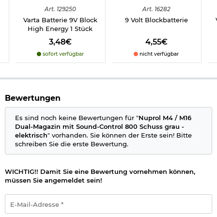
Der Betrieb erfolgt mittels einer 9V Block
Batterie
, die im
Art.
129250
Art.
16282
Verbundkunststoff-Magazin von unten eingesetzt wird. Um das
Varta Batterie 9V Block
9 Volt Blockbatterie
Batteriefach zu öffnen, muss einfach die Bodenplatte nach
High Energy 1 Stück
hinten aufgeschoben werden.
3,48€
4,55€
Passend bei allen Gewehren, die Tokyo Marui kompatible M4 /
sofort verfügbar
nicht verfügbar
M16 AEG /
S-AEG
Magazine verwenden.
Details:
Farbe: grau / oliv
Bewertungen
Kapazität: ca. 800 Schuss
Material: Polymer-Verbundkunststoff / Aluminium / Stahl
Gewicht: ca. 321 g
Es sind noch keine Bewertungen für "
Nuprol M4 / M16
Passend für: alle Gewehre die TM-kompatible M4 / M16
Dual-Magazin mit Sound-Control 800 Schuss grau -
AEG / S-AEG Magazine benötigen
elektrisch
" vorhanden. Sie können der Erste sein! Bitte
Hersteller: Nuprol Ltd.
schreiben Sie die erste Bewertung.
Zum Betrieb wird noch eine 9V Block Batterie benötigt - nicht
WICHTIG!! Damit Sie eine Bewertung vornehmen können,
enthalten.
müssen Sie angemeldet sein!
Herstellerinformationen
E-
Mail-
Verantwortliche Person für die EU
Adresse