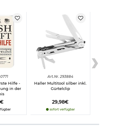
0771
Art.
Nr.
293884
ste Hilfe -
Haller Multitool silber inkl.
gung in der
Gürtelclip
nis
5€
29,98€
rfügbar
sofort verfügbar