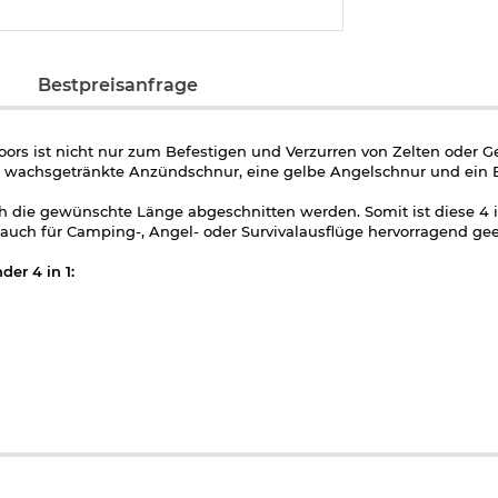
Bestpreisanfrage
oors ist nicht nur zum Befestigen und Verzurren von Zelten oder
ote wachsgetränkte Anzündschnur, eine gelbe Angelschnur und ein
h die gewünschte Länge abgeschnitten werden. Somit ist diese 4 i
uch für Camping-, Angel- oder Survivalausflüge hervorragend gee
er 4 in 1:
dschnur, 1 gelbe Angelschnur, 1 weiße Baumwollschnur