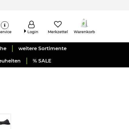
ervice
Login
Merkzettel
Warenkorb
uhe
weitere Sortimente
euheiten
% SALE