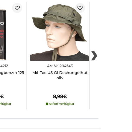
4212
Art.
Nr.
204543
Art.
Nr.
298
ugbenzin 125
Mil-Tec US GI Dschungelhut
Quick Sha
oliv
Messerschärfer,
8€
8,98€
7,98€
rfügbar
sofort verfügbar
sofort verfü