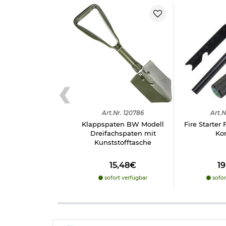
Art.
Nr.
120786
Art.
N
Klappspaten BW Modell
Fire Starter
Dreifachspaten mit
Ko
Kunststofftasche
15,48€
1
sofort verfügbar
sofor