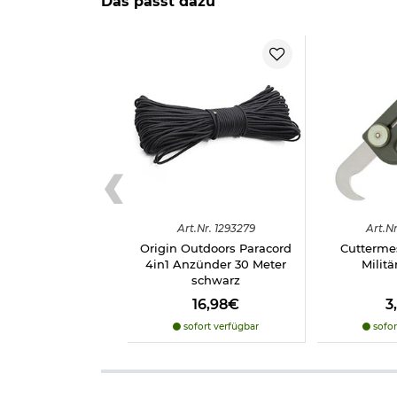
Das passt dazu
Herstellerinformationen
Art.
Nr.
1293279
Art.
Nr
Origin Outdoors Paracord
Cuttermes
4in1 Anzünder 30 Meter
Militä
schwarz
16,98€
3
sofort verfügbar
sofor