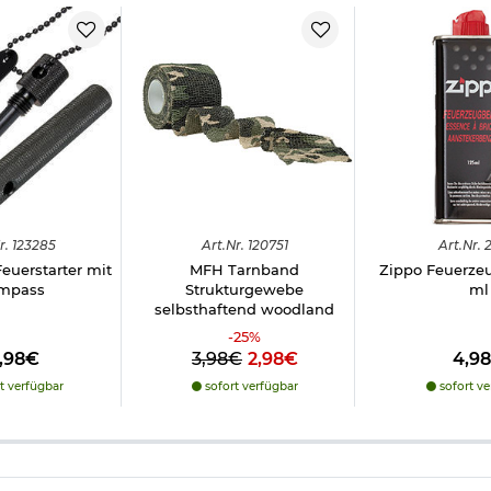
r.
123285
Art.
Nr.
120751
Art.
Nr.
2
 Feuerstarter mit
MFH Tarnband
Zippo Feuerze
mpass
Strukturgewebe
ml
selbsthaftend woodland
-
25
%
9,98€
3,98€
2,98€
4,9
t verfügbar
sofort verfügbar
sofort ve