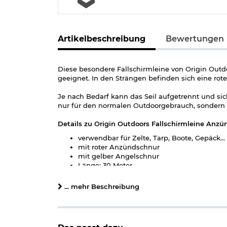
Artikelbeschreibung
Bewertungen
Diese besondere Fallschirmleine von Origin Outd
geeignet. In den Strängen befinden sich eine r
Je nach Bedarf kann das Seil aufgetrennt und sic
nur für den normalen Outdoorgebrauch, sondern a
Details zu Origin Outdoors Fallschirmleine Anzünd
verwendbar für Zelte, Tarp, Boote, Gepäck...
mit roter Anzündschnur
mit gelber Angelschnur
Länge: 30 Meter
Durchmesser: 4 mm
Gewicht: 247 g
... mehr Beschreibung
Material außen: Nylon 550 LBS
Material innen: 7 Nylonstränge, 1 rote Zün
Farbe: oliv
Marke: Origin Outdoors