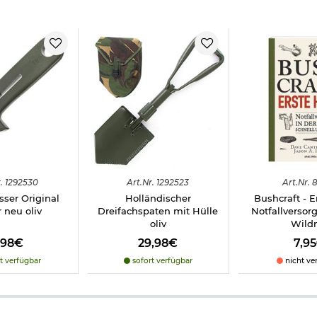
.
1292530
Art.
Nr.
1292523
Art.
Nr.
8
ser Original
Holländischer
Bushcraft - Er
r neu oliv
Dreifachspaten mit Hülle
Notfallversor
oliv
Wild
,98€
29,98€
7,9
t verfügbar
sofort verfügbar
nicht ve