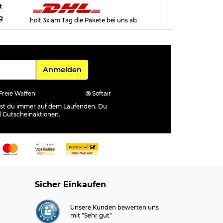
t
g
holt 3x am Tag die Pakete bei uns ab
Für den Newsletter
Anmelden
Freie Waffen
Softair
ibst du immer auf dem Laufenden. Du
d Gutscheinaktionen.
Sicher Einkaufen
Unsere Kunden bewerten uns
mit "Sehr gut"