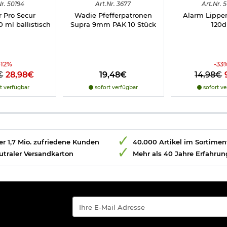
r.
50194
Art.
Nr.
3677
Art.
Nr.
5
 Pro Secur
Wadie Pfefferpatronen
Alarm Lippen
0 ml ballistisch
Supra 9mm PAK 10 Stück
120
-
12
%
-
33
€
28,98€
19,48€
14,98€
t verfügbar
sofort verfügbar
sofort ve
r 1,7 Mio. zufriedene Kunden
40.000 Artikel im Sortimen
utraler Versandkarton
Mehr als 40 Jahre Erfahrun