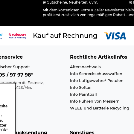
Gutscheine, Neuheiten, uvm.
Mit dem kostenlosen Kotte & Zeller Newsletter ble
profitierst zusätzlich von regelmäßigen Rabatt- un
nservice
Rechtliche Artikelinfos
ischer Support:
Altersnachweis
Info Schreckschusswaffen
5 / 97 97 98*
Info Luftgewehre/-Pistolen
in. aus dem dt. Festnetz,
Info Softair
nk max. 0,42€/Min.
Info Paintball
Kontakt
Info Führen von Messern
efreiheit
site
WEEE und Batterie Recycling
n A-Z
ür
zu
tzer
 "Ok"
nd & Rücksendung
Sonstiges