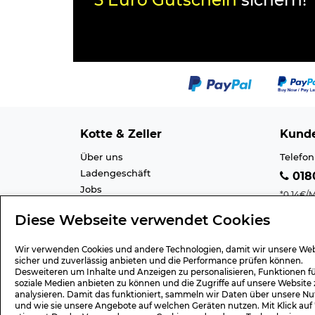
5 Euro Gutschein
sichern!
Kotte & Zeller
Kunde
Über uns
Telefon
Ladengeschäft
0180
Jobs
*0,14€/M
Cookie-Einstellung
Mobilfu
Diese Webseite verwendet Cookies
Datenschutz
E-Mail 
AGB
Barrier
Wir verwenden Cookies und andere Technologien, damit wir unsere Web
Impressum
Lexiko
sicher und zuverlässig anbieten und die Performance prüfen können.
Desweiteren um Inhalte und Anzeigen zu personalisieren, Funktionen f
soziale Medien anbieten zu können und die Zugriffe auf unsere Website 
analysieren. Damit das funktioniert, sammeln wir Daten über unsere Nu
und wie sie unsere Angebote auf welchen Geräten nutzen. Mit Klick auf
Geschenk-Gutscheine
Versa