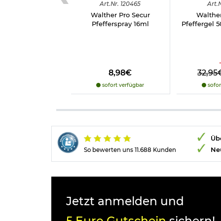
Art.
Nr.
120465
Art.
N
Walther Pro Secur
Walther
Pfefferspray 16ml
Pfeffergel 5
8,98€
32,95
sofort verfügbar
sofor
Übe
Ne
So bewerten uns 11.688 Kunden
Jetzt anmelden und