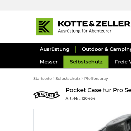
Ausrüstung
Outdoor & Campin
Messer
Selbstschutz
Freie 
Startseite
Selbstschutz
Pfefferspray
Pocket Case für Pro Se
Art.-Nr.:
120464