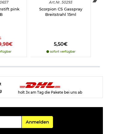
0657
Art.
Nr.
50293
Art.
Nr.
5112
stift pink
Scorpion CS Gasspray
Lady Defense S
dB
Breitstrahl 15ml
Elektroschocker,
mit LED La
Pfefferspray
Schutzalarm i
Geschenkverp
%
9,98€
5,50€
114,98€
rfügbar
sofort verfügbar
vergriffe
t
g
holt 3x am Tag die Pakete bei uns ab
Für den Newsletter
Anmelden