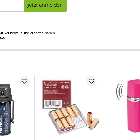
jetzt anmelden
tikel bestellt und erhalten haben.
azu