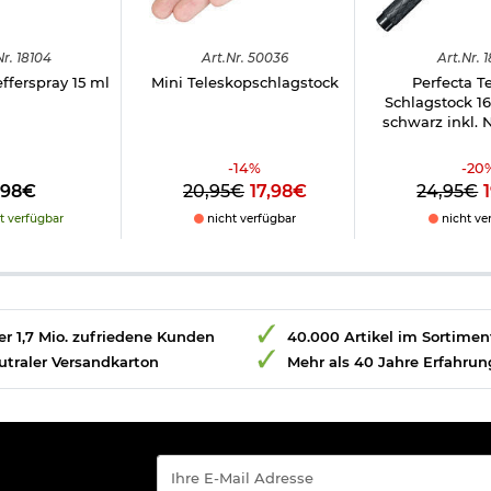
Nr.
18104
Art.
Nr.
50036
Art.
Nr.
1
fferspray 15 ml
Mini Teleskopschlagstock
Perfecta T
Schlagstock 16
schwarz inkl. 
-
14
%
-
20
,98€
20,95€
17,98€
24,95€
t verfügbar
nicht verfügbar
nicht ve
r 1,7 Mio. zufriedene Kunden
40.000 Artikel im Sortimen
utraler Versandkarton
Mehr als 40 Jahre Erfahrun