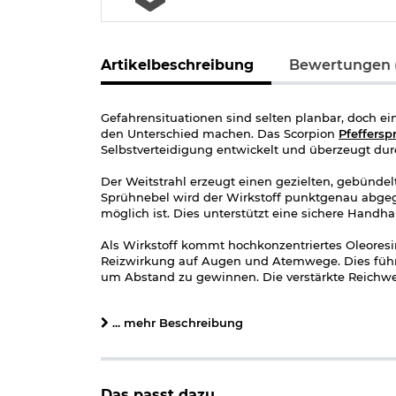
Artikelbeschreibung
Bewertungen 
Gefahrensituationen sind selten planbar, doch 
den Unterschied machen. Das Scorpion
Pfeffersp
Selbstverteidigung entwickelt und überzeugt du
Der Weitstrahl erzeugt einen gezielten, gebünde
Sprühnebel wird der Wirkstoff punktgenau abgege
möglich ist. Dies unterstützt eine sichere Handha
Als Wirkstoff kommt hochkonzentriertes Oleoresin
Reizwirkung auf Augen und Atemwege. Dies führt 
um Abstand zu gewinnen. Die verstärkte Reichwei
Distanz.
... mehr Beschreibung
Durch das kompakte 50 ml Format lässt sich das 
jederzeit griffbereit. Die robuste Bauweise sorgt
ungewolltes Auslösen.
Details zu Scorpion Pfefferspray Weitstrahl 50ml:
Das passt dazu