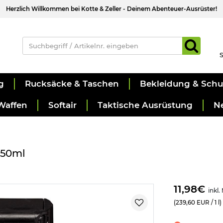
Herzlich Willkommen bei Kotte & Zeller - Deinem Abenteuer-Ausrüster!
S
g
Rucksäcke & Taschen
Bekleidung & Sch
Waffen
Softair
Taktische Ausrüstung
N
 50ml
11,98€
inkl.
(239,60 EUR / 1 l)