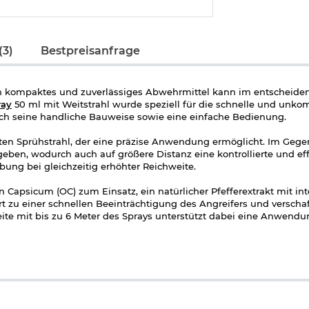
(3)
Bestpreisanfrage
ein kompaktes und zuverlässiges Abwehrmittel kann im entschei
ray
50 ml mit Weitstrahl wurde speziell für die schnelle und unkom
rch seine handliche Bauweise sowie eine einfache Bedienung.
lten Sprühstrahl, der eine präzise Anwendung ermöglicht. Im Geg
ben, wodurch auch auf größere Distanz eine kontrollierte und ef
bung bei gleichzeitig erhöhter Reichweite.
 Capsicum (OC) zum Einsatz, ein natürlicher Pfefferextrakt mit int
zu einer schnellen Beeinträchtigung des Angreifers und verschafft
te mit bis zu 6 Meter des Sprays unterstützt dabei eine Anwendu
Pfefferspray problemlos in Taschen oder kleinen Fächern verstaue
 für eine zuverlässige Funktion im Alltag und die Federdeckelkappe