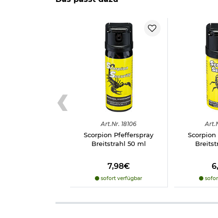
Wirkstoff: hochkonzentriertes Oleoresin Ca
Sprühart: Weitstrahl / zielgenau
Reichweite: bis zu 6 m
Inhalt: 50 ml
Sicherheitsmechanismus: Federdeckelkapp
Marke: Scorpion Security
Häufig gestellte Fragen & Antworten zum Thema
INFO
Pfefferspray: Extreme, sofortige Wirkung a
Polizei ausschließlich Pfefferspray zur Personena
Pfefferspray darf in Deutschland nur zur Abwehr 
Art.
Nr.
18106
Art.
Recht auf Notwehr im begründeten Fall - siehe a
Scorpion Pfefferspray
Scorpion 
Achtung: Darf nicht in die Hände von Kindern g
Breitstrahl 50 ml
Breitst
Warnhinweise nach Verordnung (EG) Nr. 1272/20
7,98€
6
sofort verfügbar
sofor
Herstellerinformationen