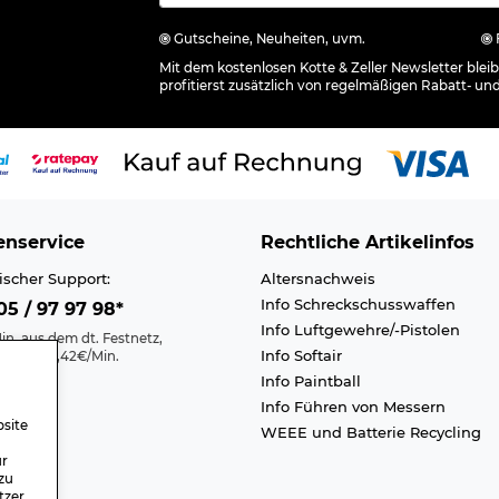
Gutscheine, Neuheiten, uvm.
Mit dem kostenlosen Kotte & Zeller Newsletter ble
profitierst zusätzlich von regelmäßigen Rabatt- un
nservice
Rechtliche Artikelinfos
ischer Support:
Altersnachweis
Info Schreckschusswaffen
5 / 97 97 98*
Info Luftgewehre/-Pistolen
in. aus dem dt. Festnetz,
Info Softair
nk max. 0,42€/Min.
Info Paintball
Kontakt
Info Führen von Messern
efreiheit
site
WEEE und Batterie Recycling
n A-Z
ür
zu
tzer