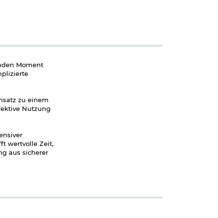
denden Moment
plizierte
ensatz zu einem
fektive Nutzung
ensiver
 wertvolle Zeit,
ng aus sicherer
n und ist
 verhindert ein