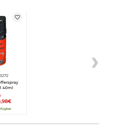
 setzt die
kt. Achtung:
Ihr persönliches
0272
fferspray
hl 40ml
%
9,98€
rfügbar