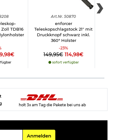
8208
Art.
Nr.
50870
Art.
Nr.
1802
eleskop-
enforcer
Teleskop Schlags
 Zoll TDB16
Teleskopschlagstock 21" mit
schwarz inkl. H
Nylonholster
Druckknopf schwarz inkl.
360° Holster
%
-
23
%
19,98€
149,95€
114,98€
24,98€
rfügbar
sofort verfügbar
nicht verfüg
t
g
holt 3x am Tag die Pakete bei uns ab
Für den Newsletter
Anmelden