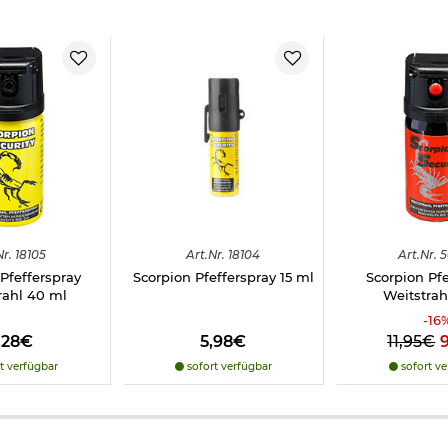
psicum (OC)
e
:
"Pfefferspray"
uf Nase, Augen und Schleimhäute. In Amerika und anderen Ländern
bwehr ein, da es wirksamer als CS-Gas ist und sehr zuverlässig wir
von aggressiven Tieren eingesetzt werden. Dessen ungeachtet gilt 
Nr.
18105
Art.
Nr.
18104
Art.
Nr.
5
uch § 32 StGB Notwehr, Notstand.
Pfefferspray
Scorpion Pfefferspray 15 ml
Scorpion Pfe
elangen.
rahl 40 ml
Weitstra
08 (GHS/CLP-Verordnung)
-
16
,28€
5,98€
11,95€
t verfügbar
sofort verfügbar
sofort ve