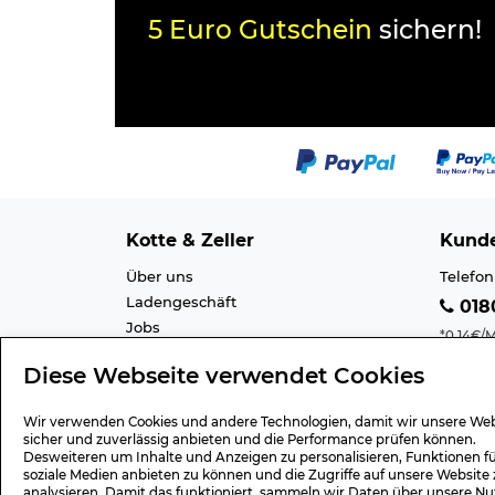
5 Euro Gutschein
sichern!
Kotte & Zeller
Kunde
Über uns
Telefon
Ladengeschäft
0180
Jobs
*0,14€/M
Cookie-Einstellung
Mobilfu
Diese Webseite verwendet Cookies
Datenschutz
E-Mail 
AGB
Barrier
Wir verwenden Cookies und andere Technologien, damit wir unsere Web
Impressum
Lexiko
sicher und zuverlässig anbieten und die Performance prüfen können.
Desweiteren um Inhalte und Anzeigen zu personalisieren, Funktionen f
soziale Medien anbieten zu können und die Zugriffe auf unsere Website 
analysieren. Damit das funktioniert, sammeln wir Daten über unsere Nu