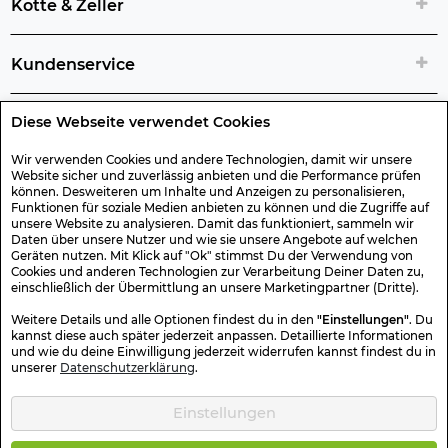
Kotte & Zeller
Kundenservice
Diese Webseite verwendet Cookies
Rechtliche Artikelinfos
Wir verwenden Cookies und andere Technologien, damit wir unsere
Website sicher und zuverlässig anbieten und die Performance prüfen
Geschenk-Gutscheine
können. Desweiteren um Inhalte und Anzeigen zu personalisieren,
Funktionen für soziale Medien anbieten zu können und die Zugriffe auf
unsere Website zu analysieren. Damit das funktioniert, sammeln wir
Versand & Rücksendung
Daten über unsere Nutzer und wie sie unsere Angebote auf welchen
Geräten nutzen. Mit Klick auf "Ok" stimmst Du der Verwendung von
Cookies und anderen Technologien zur Verarbeitung Deiner Daten zu,
einschließlich der Übermittlung an unsere Marketingpartner (Dritte).
Sonstiges
Weitere Details und alle Optionen findest du in den
"Einstellungen"
. Du
kannst diese auch später jederzeit anpassen. Detaillierte Informationen
und wie du deine Einwilligung jederzeit widerrufen kannst findest du in
Sicher Einkaufen
unserer
Datenschutzerklärung
.
Einstellungen
Kotte & Zeller 2026 © Alle Rechte vorbehalten. Die durchgestrichenen