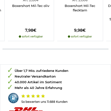
Art.
25304
Art.
25306
Boxershort Mil-Tec oliv
Boxershort Mil-Tec
D
m
flecktarn
7,98€
9,98€
sofort verfügbar
sofort verfügbar
Über 1,7 Mio. zufriedene Kunden
Neutraler Versandkarton
40.000 Artikel im Sortiment
Mehr als 40 Jahre Erfahrung
So bewerten uns 11.688 Kunden