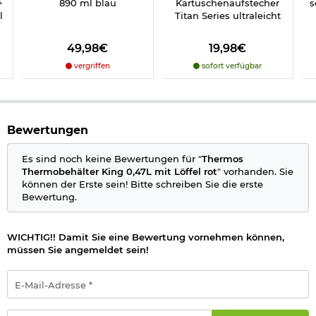
+
890 ml blau
Kartuschenaufstecher
s
l
Titan Series ultraleicht
Herstellerinformationen
49,98€
19,98€
Verantwortliche Person für die EU
vergriffen
sofort verfügbar
Bewertungen
Es sind noch keine Bewertungen für "
Thermos
Thermobehälter King 0,47L mit Löffel rot
" vorhanden. Sie
können der Erste sein! Bitte schreiben Sie die erste
Bewertung.
WICHTIG!! Damit Sie eine Bewertung vornehmen können,
müssen Sie angemeldet sein!
E-
Mail-
Adresse
*
Passwort