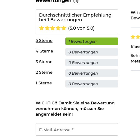
Bewertungen
(1)
Info: Der Artikel wurde vom Hersteller auf die 
Wir 
Durchschnittlicher Empfehlung
und auch der Artikel an sich ist gleich zur vorher
Bewe
bei 1 Bewertungen
(5.0 von 5.0)
Herstellerinformationen
5 Sterne
1 Bewertungen
Klas
4 Sterne
0 Bewertungen
Sehr
Mete
3 Sterne
0 Bewertungen
2 Sterne
0 Bewertungen
1 Sterne
0 Bewertungen
WICHTIG!! Damit Sie eine Bewertung
vornehmen können, müssen Sie
angemeldet sein!
E-
Mail-
Adresse