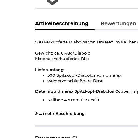
Artikelbeschreibung
Bewertungen (
500 verkupferte Diabolos von Umarex im Kaliber
Gewicht: ca. 0,48g/Diabolo
Material: verkupfertes Blei
Lieferumfang:
500 Spitzkopf-Diabolos von Umarex
wiederverschließbare Dose
Details zu Umarex Spitzkopf-Diabolos Copper I
Kaliber: 4,5 mm (.177 cal.)
Länge pro Diabolo: ca. 6,6 mm
Gewicht pro Diabolo: 0,48 g
... mehr Beschreibung
Form: Spitzkopf
glatter Schaft
Material: Blei, verkupfert
Marke: Umarex