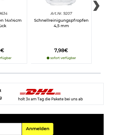
9634
Art.
Nr.
9207
Art.
Nr.
920
en 14x14cm
Schnellreinigungspfropfen
Umarex C
ück
4,5 mm
Ventilwartungska
Spezialöl für al
Waffen 5 Stück 
8€
7,98€
11,98€
rfügbar
sofort verfügbar
vergriffe
t
g
holt 3x am Tag die Pakete bei uns ab
Für den Newsletter
Anmelden