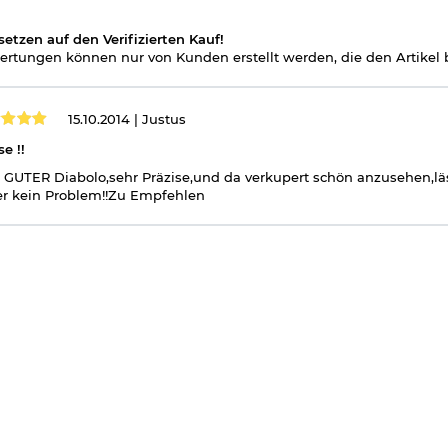
Marke Umarex umgeändert, vorher wurde als Marke Walther verwendet
setzen auf den Verifizierten Kauf!
igen Version.
rtungen können nur von Kunden erstellt werden, die den Artikel b
15.10.2014 |
Justus
se !!
 GUTER Diabolo,sehr Präzise,und da verkupert schön anzusehen,läss
r kein Problem!!Zu Empfehlen