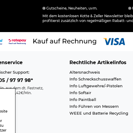
Gutscheine, Neuheiten, uvm.
Mit dem kostenlosen Kotte & Zeller Newsletter ble
profitierst zusätzlich von regelmäßigen Rabatt- un
nservice
Rechtliche Artikelinfos
ischer Support:
Altersnachweis
Info Schreckschusswaffen
5 / 97 97 98*
Info Luftgewehre/-Pistolen
in. aus dem dt. Festnetz,
Info Softair
nk max. 0,42€/Min.
Info Paintball
Kontakt
Info Führen von Messern
efreiheit
site
WEEE und Batterie Recycling
n A-Z
ür
zu
tzer