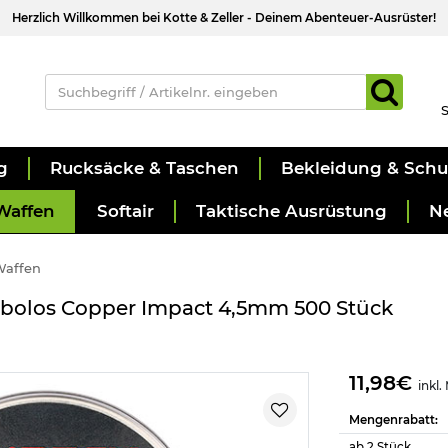
Herzlich Willkommen bei Kotte & Zeller - Deinem Abenteuer-Ausrüster!
S
g
Rucksäcke & Taschen
Bekleidung & Sch
Waffen
Softair
Taktische Ausrüstung
N
Waffen
abolos Copper Impact 4,5mm 500 Stück
11,98€
inkl.
Mengenrabatt:
ab 2 Stück