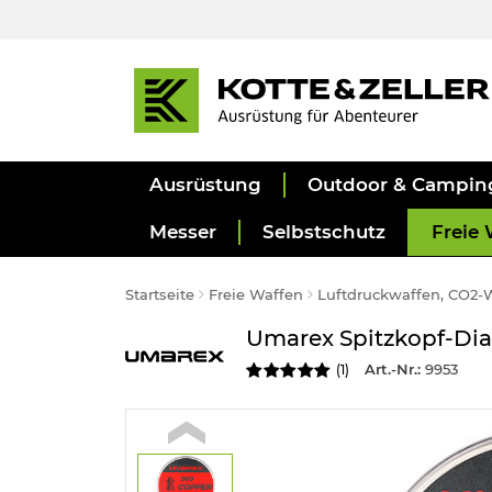
Ausrüstung
Outdoor & Campin
Messer
Selbstschutz
Freie 
Startseite
Freie Waffen
Luftdruckwaffen, CO2-
Umarex Spitzkopf-Di
Art.-Nr.:
9953
(
1
)