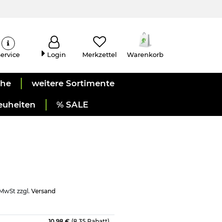
ervice
Login
Merkzettel
Warenkorb
uhe
weitere Sortimente
euheiten
% SALE
 MwSt zzgl.
Versand
10,98 €
(8.35 Rabatt)