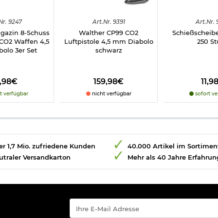
Nr.
9247
Art.
Nr.
9391
Art.
Nr.
azin 8-Schuss
Walther CP99 CO2
Schießscheib
CO2 Waffen 4,5
Luftpistole 4,5 mm Diabolo
250 St
olo 3er Set
schwarz
9,98€
159,98€
11,9
t verfügbar
nicht verfügbar
sofort ve
r 1,7 Mio. zufriedene Kunden
40.000 Artikel im Sortimen
utraler Versandkarton
Mehr als 40 Jahre Erfahrun