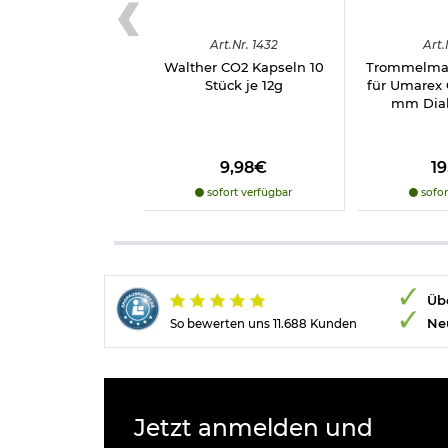
Art.
Nr.
1432
Art.
Walther CO2 Kapseln 10
Trommelmag
Stück je 12g
für Umarex 
mm Diab
9,98€
1
sofort verfügbar
sofor
Übe
Ne
So bewerten uns 11.688 Kunden
Jetzt anmelden und