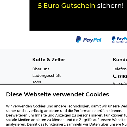
5 Euro Gutschein
sichern!
Kotte & Zeller
Kunde
Über uns
Telefon
Ladengeschäft
0180
Jobs
*0,14€/M
Cookie-Einstellung
Mobilfu
Diese Webseite verwendet Cookies
Datenschutz
E-Mail 
AGB
Barrier
Wir verwenden Cookies und andere Technologien, damit wir unsere Web
Impressum
Lexiko
sicher und zuverlässig anbieten und die Performance prüfen können.
Desweiteren um Inhalte und Anzeigen zu personalisieren, Funktionen f
soziale Medien anbieten zu können und die Zugriffe auf unsere Website 
analysieren. Damit das funktioniert, sammeln wir Daten über unsere Nu