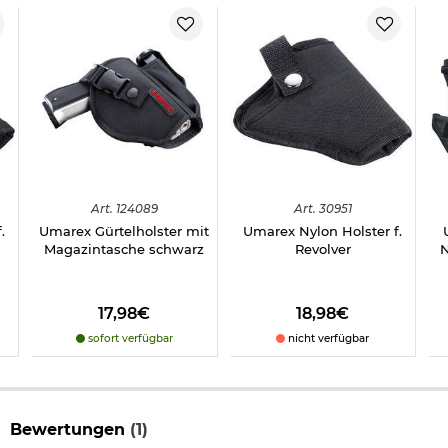
Art.
124089
Art.
30951
.
Umarex Gürtelholster mit
Umarex Nylon Holster f.
Magazintasche schwarz
Revolver
N
17,98€
18,98€
sofort verfügbar
nicht verfügbar
Bewertungen
(1)