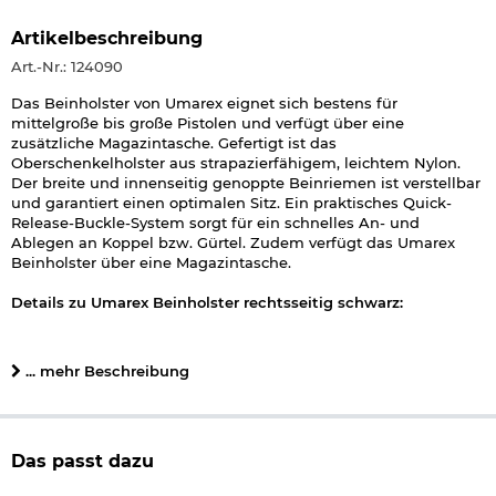
Artikelbeschreibung
Art.-Nr.: 124090
Das Beinholster von Umarex eignet sich bestens für
mittelgroße bis große Pistolen und verfügt über eine
zusätzliche Magazintasche. Gefertigt ist das
Oberschenkelholster aus strapazierfähigem, leichtem Nylon.
Der breite und innenseitig genoppte Beinriemen ist verstellbar
und garantiert einen optimalen Sitz. Ein praktisches Quick-
Release-Buckle-System sorgt für ein schnelles An- und
Ablegen an Koppel bzw. Gürtel. Zudem verfügt das Umarex
Beinholster über eine Magazintasche.
Details zu Umarex Beinholster rechtsseitig schwarz:
Farbe: schwarz
Gewicht: ca. 330 g
... mehr Beschreibung
Maße: ca. 30 x 18,5 cm
Material: Nylon
1 Magazintasche
Marke: Umarex
Das passt dazu
Herstellerinformationen