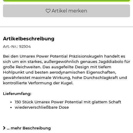
Artikel
merken
Artikelbeschreibung
Art.-Nr.: 92504
Bei den Umarex Power Potential Präzisionskugeln handelt es
sich um ein starkes, außergewöhnlich genaues Jagddiabolo für
große Reichweiten. Das ausgefeilte Design mit tiefem
Hohlpunkt und besten aerodynamischen Eigenschaften,
gewährleistet maximale Wirkung, hohe Durchschlagkraft und
kontrollierte Verformung der Kugel.
Lieferumfang:
150 Stück Umarex Power Potential mit glattem Schaft
wiederverschließbare Dose
Details zu Umarex Power Potential Diabolo
:
Kaliber 5,5 mm (.22)
... mehr Beschreibung
Gewicht pro Diabolo: 1,64g / 25,39 gr.