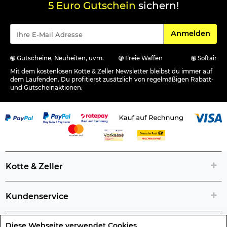
5 Euro Gutschein
sichern!
Für den Newsle
Anmelden
Gutscheine, Neuheiten, uvm.
Freie Waffen
Softair
Mit dem kostenlosen Kotte & Zeller Newsletter bleibst du immer auf
dem Laufenden. Du profitierst zusätzlich von regelmäßigen Rabatt-
und Gutscheinaktionen.
Kotte & Zeller
Kundenservice
Diese Webseite verwendet Cookies
Rechtliche Artikelinfos