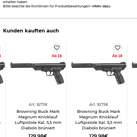
erhalten haben.
Bitte beachte die Richtlinien für Produktbewertungen!
»Mehr dazu
Kunden kauften auch
8
Ab 18
Ab 18
Art.
92758
Art.
92758
Browning Buck Mark
Browning Buck Mark
Magnum Knicklauf
Magnum Knicklauf
m
Luftpistole Kal. 5,5 mm
Luftpistole Kal. 5,5 mm
Diabolo brüniert
Diabolo brüniert
129,98€
129,98€