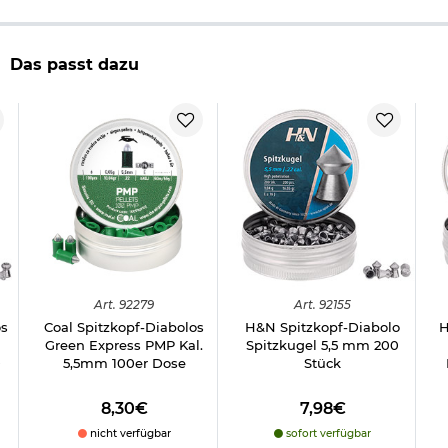
Form: Hohlspitzkopf
Schaft: glatt
Länge: 8,2 mm
Das passt dazu
für starke Luftdruckwaffen
Marke: Umarex
Herstellerinformationen
Art.
92279
Art.
92155
os
Coal Spitzkopf-Diabolos
H&N Spitzkopf-Diabolo
H
Green Express PMP Kal.
Spitzkugel 5,5 mm 200
0
5,5mm 100er Dose
Stück
8,30€
7,98€
nicht verfügbar
sofort verfügbar