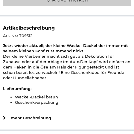
Artikelbeschreibung
Art.-Nr.: 709312
Jetzt wieder aktuell; der kleine Wackel-Dackel der immer mit
seinem kleinen Kopf zustimmend nickt
!
Der kleine Vierbeiner macht sich gut als Dekoration für
Zuhause oder auf der Ablage im Auto.Der Kopf wird einfach an
dem Haken in die Öse am Hals der Figur gesteckt und ist
schon bereit los zu wackeln! Eine Geschenkidee für Freunde
oder Hundeliebhaber.
Lieferumfang:
Wackel-Dackel braun
Geschenkverpackung
Details zu Wackel-Dackel:
... mehr Beschreibung
Deko für zuhause oder den Schreibtisch
Maße: ca. 17,5 x 12,5 x 9,5