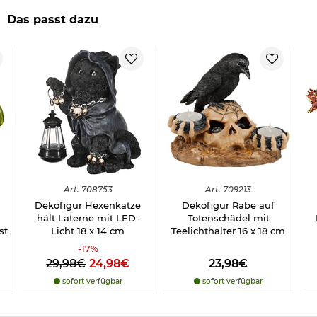
Gewicht: ca. 150 g
Das passt dazu
Farbe: braun
Herstellerinformationen
Art.
708753
Art.
709213
Dekofigur Hexenkatze
Dekofigur Rabe auf
hält Laterne mit LED-
Totenschädel mit
st
Licht 18 x 14 cm
Teelichthalter 16 x 18 cm
-
17
%
29,98€
24,98€
23,98€
sofort verfügbar
sofort verfügbar