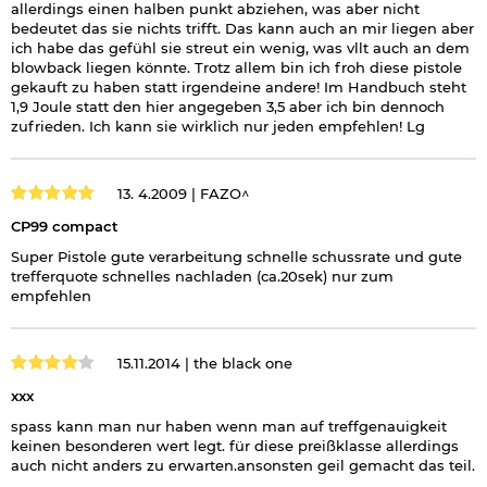
allerdings einen halben punkt abziehen, was aber nicht
bedeutet das sie nichts trifft. Das kann auch an mir liegen aber
ich habe das gefühl sie streut ein wenig, was vllt auch an dem
blowback liegen könnte. Trotz allem bin ich froh diese pistole
gekauft zu haben statt irgendeine andere! Im Handbuch steht
1,9 Joule statt den hier angegeben 3,5 aber ich bin dennoch
zufrieden. Ich kann sie wirklich nur jeden empfehlen! Lg
13. 4.2009 |
FAZO^
CP99 compact
Super Pistole gute verarbeitung schnelle schussrate und gute
trefferquote schnelles nachladen (ca.20sek) nur zum
empfehlen
15.11.2014 |
the black one
xxx
spass kann man nur haben wenn man auf treffgenauigkeit
keinen besonderen wert legt. für diese preißklasse allerdings
auch nicht anders zu erwarten.ansonsten geil gemacht das teil.