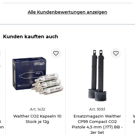
Alle Kundenbewertungen anzeigen
Kunden kauften auch
Art.
1432
Art.
9593
Walther CO2 Kapseln 10
Ersatzmagazin Walther
5
Stück je 12g
CP99 Compact CO2
en
Pistole 4,5 mm (.177) BB -
,
2er Set