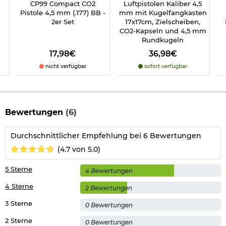
CP99 Compact CO2
Luftpistolen Kaliber 4,5
Länge: 167 mm
Pistole 4,5 mm (.177) BB -
mm mit Kugelfangkasten
Lauflänge: 91 mm
2er Set
17x17cm, Zielscheiben,
Gewicht: 761 g
CO2-Kapseln und 4,5 mm
Farbe: schwarz
Rundkugeln
Marke: Walther
17,98€
36,98€
nicht verfügbar
sofort verfügbar
Wichtige waffenrechtliche Informationen:
Artikel frei ab 18
Jahren - Dieser Artikel kann nur versendet werden, wenn Sie
uns einen
Altersnachweis
zusenden, sofern uns dieser noch
nicht vorliegt.
(bitte den Link:
"Altersnachweis"
für genaue
Infos anklicken)
Bewertungen
(6)
Hinweis: Richtiger
Durchschnittlicher Empfehlung bei 6 Bewertungen
Umgang mit Druckluft-, Federdruckwaffen und CO2-Waffen
(4.7 von 5.0)
5 Sterne
Herstellerinformationen
4 Bewertungen
4 Sterne
2 Bewertungen
3 Sterne
0 Bewertungen
2 Sterne
0 Bewertungen