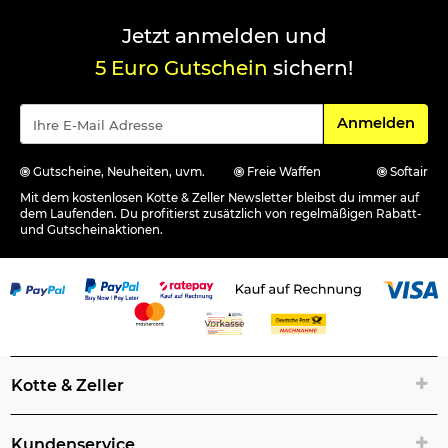
Jetzt anmelden und
5 Euro Gutschein
sichern!
Für den Newsle
Anmelden
Gutscheine, Neuheiten, uvm.
Freie Waffen
Softair
Mit dem kostenlosen Kotte & Zeller Newsletter bleibst du immer auf
dem Laufenden. Du profitierst zusätzlich von regelmäßigen Rabatt-
und Gutscheinaktionen.
Kotte & Zeller
Kundenservice