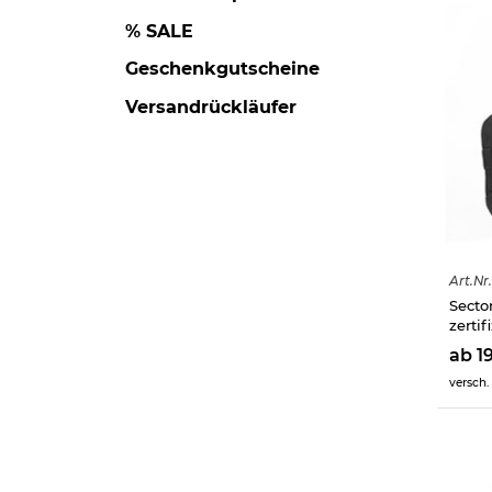
% SALE
Geschenkgutscheine
Versandrückläufer
Art.
Nr.
Secto
zertif
ab 1
versch.