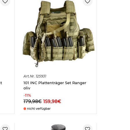
Art.
Nr.
125931
t
101 INC Plattenträger Set Ranger
oliv
-
11
%
179,98€
159,98€
nicht verfügbar