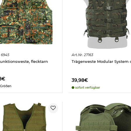
6945
Art.
Nr.
27163
funktionsweste, flecktarn
Trägerweste Modular System o
8€
39,98€
 Größen
sofort verfügbar