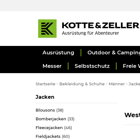
Ausrüstung
Outdoor & Campin
Messer
Selbstschutz
Freie 
Startseite
Bekleidung & Schuhe
Männer
Jack
Kategorie
Jacken
Blousons
(38)
Wes
Bomberjacken
(33)
Fleecejacken
(46)
Fieldjackets
(60)