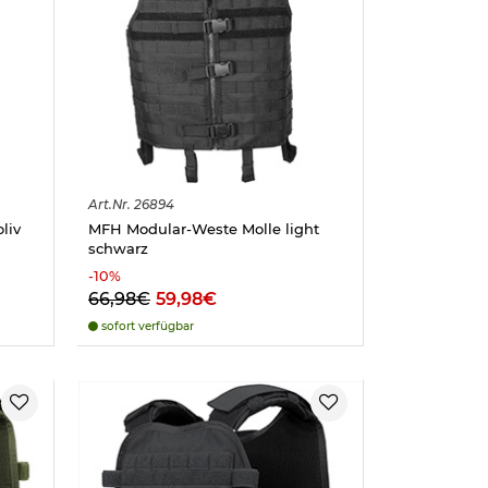
Art.
Nr.
26894
liv
MFH Modular-Weste Molle light
schwarz
-
10
%
66,98€
59,98€
sofort verfügbar