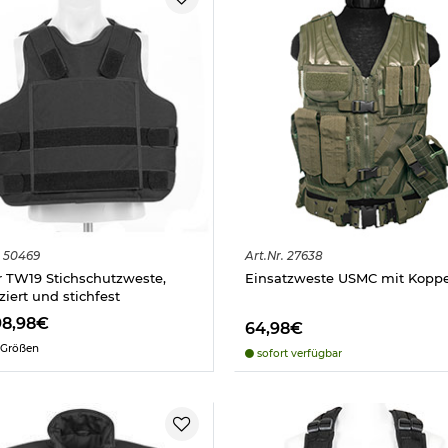
50469
Art.
Nr.
27638
r TW19 Stichschutzweste,
Einsatzweste USMC mit Koppel
iziert und stichfest
98,98€
64,98€
 Größen
sofort verfügbar