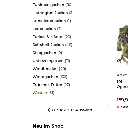
Funktionsjacken
(80)
Harrington Jacken
(3)
Kunstlederjacken
(1)
Lederjacken
(7)
Parkas & Mäntel
(23)
Softshell-Jacken
(48)
Steppjacken
(9)
Unterziehjacken
(11)
Windbreaker
(48)
Art.
Nr.
Winterjacken
(132)
101 IN
Zubehör, Futter
(27)
Opera
Westen
(61)
159,
nicht
zurück zur Auswahl
Neu im Shop