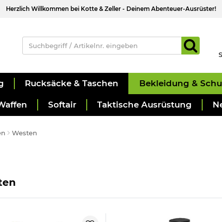
Herzlich Willkommen bei Kotte & Zeller - Deinem Abenteuer-Ausrüster!
S
g
Rucksäcke & Taschen
Bekleidung & Sch
Waffen
Softair
Taktische Ausrüstung
N
en
Westen
ten