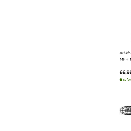
Art.
Nr.
MFH M
66,9
sofor