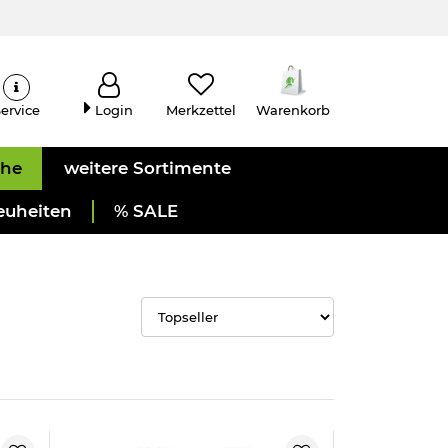
ervice
Login
Merkzettel
Warenkorb
uhe
weitere Sortimente
euheiten
% SALE