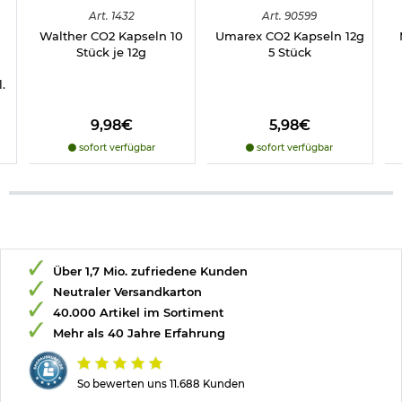
Art.
1432
Art.
90599
Hinweis: Richtiger
Walther CO2 Kapseln 10
Umarex CO2 Kapseln 12g
Umgang mit Druckluft-, Federdruckwaffen und CO2-Waffen
Stück je 12g
5 Stück
Herstellerinformationen
.
Verantwortliche Person für die EU
9,98€
5,98€
sofort verfügbar
sofort verfügbar
Über 1,7 Mio. zufriedene Kunden
Neutraler Versandkarton
40.000 Artikel im Sortiment
Mehr als 40 Jahre Erfahrung
So bewerten uns 11.688 Kunden