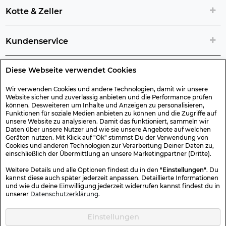
Kotte & Zeller
Kundenservice
Diese Webseite verwendet Cookies
Rechtliche Artikelinfos
Wir verwenden Cookies und andere Technologien, damit wir unsere
Website sicher und zuverlässig anbieten und die Performance prüfen
Geschenk-Gutscheine
können. Desweiteren um Inhalte und Anzeigen zu personalisieren,
Funktionen für soziale Medien anbieten zu können und die Zugriffe auf
unsere Website zu analysieren. Damit das funktioniert, sammeln wir
Versand & Rücksendung
Daten über unsere Nutzer und wie sie unsere Angebote auf welchen
Geräten nutzen. Mit Klick auf "Ok" stimmst Du der Verwendung von
Cookies und anderen Technologien zur Verarbeitung Deiner Daten zu,
einschließlich der Übermittlung an unsere Marketingpartner (Dritte).
Sonstiges
Weitere Details und alle Optionen findest du in den
"Einstellungen"
. Du
kannst diese auch später jederzeit anpassen. Detaillierte Informationen
und wie du deine Einwilligung jederzeit widerrufen kannst findest du in
Sicher Einkaufen
unserer
Datenschutzerklärung
.
Einstellungen
Kotte & Zeller 2026 © Alle Rechte vorbehalten. Die durchgestrichenen