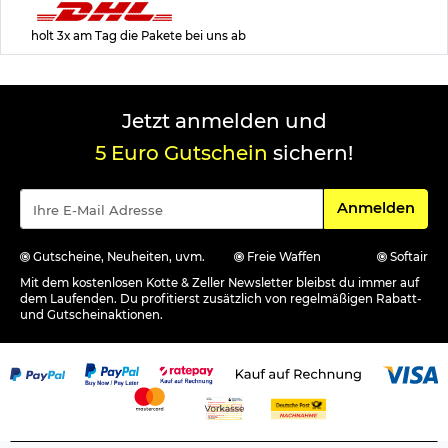
holt 3x am Tag die Pakete bei uns ab
Jetzt anmelden und
5 Euro Gutschein
sichern!
Für den Newsle
Anmelden
Gutscheine, Neuheiten, uvm.
Freie Waffen
Softair
Mit dem kostenlosen Kotte & Zeller Newsletter bleibst du immer auf
dem Laufenden. Du profitierst zusätzlich von regelmäßigen Rabatt-
und Gutscheinaktionen.