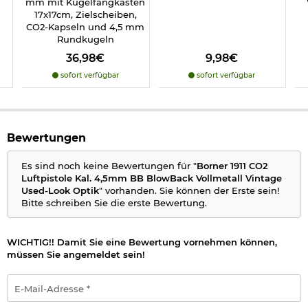
mm mit Kugelfangkasten
Nachbaucharakter. Details wie die funkionale
17x17cm, Zielscheiben,
Handballensicherung, das feste A1 Visierset bestehend aus
CO2-Kapseln und 4,5 mm
Kimme und Korn steigern den Nutzwert. Der
Rundkugeln
Abzugsmechanismus ist auf intuitive Bedienung ausgelegt
und passt zum originaltypischen Handling.
36,98€
9,98€
sofort verfügbar
sofort verfügbar
Die Borner 1911 Blowback ist die passende CO2-Luftpistole für
alle, die Wert auf hohe Authentizität legen. Egal ob als
Trainingspistole, zum Plinking oder als Ausstellungsstück in
der Sammlung. Vor allem das Vintage Design im Used-Look
macht díe Borner 1911 sehr einzigartig!
Bewertungen
Lieferumfang:
Es sind noch keine Bewertungen für "
Borner 1911 CO2
Borner 1911 CO2 Luftpistole Kal. 4,5mm BB BlowBack
Luftpistole Kal. 4,5mm BB BlowBack Vollmetall Vintage
Vollmetall Vintage Used-Look Optik
Used-Look Optik
" vorhanden. Sie können der Erste sein!
Magazin 18 Schuss schwarz
Bitte schreiben Sie die erste Bewertung.
Innensechskantschlüssel
Bedienungsanleitung
WICHTIG!! Damit Sie eine Bewertung vornehmen können,
Details zu Borner 1911 CO2 Luftpistole Kal. 4,5 mm Stahl-BB:
müssen Sie angemeldet sein!
Kaliber: 4,5 mm BB Rundkugeln
Munition: Stahl-BBs im Kaliber 4,5 mm
E-
System: CO2 BlowBack, halbautomatisch
Mail-
Betrieb mit 12g CO2-Kapseln
Adresse