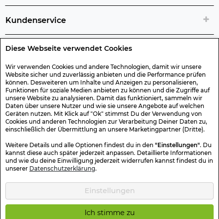
Kundenservice
Diese Webseite verwendet Cookies
Rechtliche Artikelinfos
Wir verwenden Cookies und andere Technologien, damit wir unsere
Website sicher und zuverlässig anbieten und die Performance prüfen
Geschenk-Gutscheine
können. Desweiteren um Inhalte und Anzeigen zu personalisieren,
Funktionen für soziale Medien anbieten zu können und die Zugriffe auf
unsere Website zu analysieren. Damit das funktioniert, sammeln wir
Versand & Rücksendung
Daten über unsere Nutzer und wie sie unsere Angebote auf welchen
Geräten nutzen. Mit Klick auf "Ok" stimmst Du der Verwendung von
Cookies und anderen Technologien zur Verarbeitung Deiner Daten zu,
einschließlich der Übermittlung an unsere Marketingpartner (Dritte).
Sonstiges
Weitere Details und alle Optionen findest du in den
"Einstellungen"
. Du
kannst diese auch später jederzeit anpassen. Detaillierte Informationen
und wie du deine Einwilligung jederzeit widerrufen kannst findest du in
Sicher Einkaufen
unserer
Datenschutzerklärung
.
Einstellungen
Kotte & Zeller 2026 © Alle Rechte vorbehalten. Die durchgestrichenen
Preise entsprechen dem bisherigen Preis.
Ich stimme zu