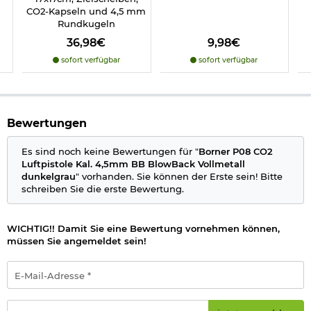
Replika-Fans, Einsteiger aber und Hobbyschützen, die ein
CO2-Kapseln und 4,5 mm
realistisches Blowback-Erlebnis im Vollmetall-Design suchen.
Rundkugeln
Lieferumfang:
36,98€
9,98€
Borner P08 CO2 Luftpistole Kal. 4,5mm BB BlowBack
sofort verfügbar
sofort verfügbar
Vollmetall dunkelgrau
Magazin 20 Schuss schwarz
Innensechskantschlüssel
Bedienungsanleitung
Bewertungen
Details zu Borner P08 CO2 Luftpistole Kal. 4,5 mm Stahl-BB:
Es sind noch keine Bewertungen für "
Borner P08 CO2
Kaliber: 4,5 mm BB Rundkugeln
Luftpistole Kal. 4,5mm BB BlowBack Vollmetall
Munition: Stahl-BBs im Kaliber 4,5 mm
dunkelgrau
" vorhanden. Sie können der Erste sein! Bitte
System: CO2 BlowBack, halbautomatisch
schreiben Sie die erste Bewertung.
Betrieb mit 12g CO2-Kapseln
Magazin: ca. 20 Schuss
Leistung: max. 2,6 Joule
WICHTIG!! Damit Sie eine Bewertung vornehmen können,
Schussgeschwindigkeit: bis zu 119 m/s
müssen Sie angemeldet sein!
Lauf: Metall, glatt
Visierung: Kimme und Korn
Sicherung: manuelle Abzugsicherung, links
E-
Abzug:
Single-Action
Mail-
Material Schlitten: Metall
Adresse
Material Gehäuse: Metall
*
Passwort