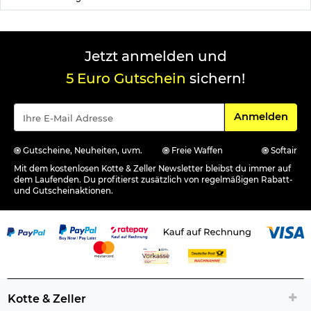
Jetzt anmelden und
5 Euro Gutschein
sichern!
Für den Newsle
Anmelden
Gutscheine, Neuheiten, uvm.
Freie Waffen
Softair
Mit dem kostenlosen Kotte & Zeller Newsletter bleibst du immer auf
dem Laufenden. Du profitierst zusätzlich von regelmäßigen Rabatt-
und Gutscheinaktionen.
Kotte & Zeller