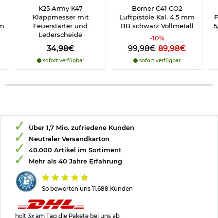
K25 Army K47
Borner C41 CO2
Klappmesser mit
Luftpistole Kal. 4,5 mm
F
mm
Feuerstarter und
BB schwarz Vollmetall
5
n
Lederscheide
-
10
%
34,98€
99,98€
89,98€
sofort verfügbar
sofort verfügbar
Über 1,7 Mio. zufriedene Kunden
Neutraler Versandkarton
40.000 Artikel im Sortiment
Mehr als 40 Jahre Erfahrung
So bewerten uns 11.688 Kunden
holt 3x am Tag die Pakete bei uns ab