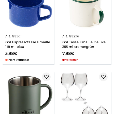
Art.
128301
Art.
128296
GSI Espressotasse Emaille
GSI Tasse Emaille Deluxe
118 ml blau
355 ml creme/grün
3,98€
7,98€
nicht verfügbar
vergriffen