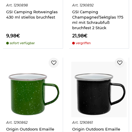
Art.
1290898
Art.
1290892
GSI Camping Rotweinglas
GSI Camping
430 ml stiellos bruchfest
Champagner/Sektglas 175
ml mit Schraubfuß
bruchfest 2 Stück
9,98€
21,98€
sofort verfügbar
vergriffen
Art.
1290862
Art.
1290861
Origin Outdoors Emaille
Origin Outdoors Emaille