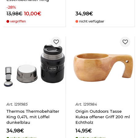
-
28
%
13,98€
10,00€
34,98€
vergriffen
nicht verfügbar
Art.
1291985
Art.
1291984
Thermos Thermobehälter
Origin Outdoors Tasse
King 0,47L mit Löffel
Kuksa offener Griff 200 ml
dunkelblau
Echtholz
34,98€
14,95€