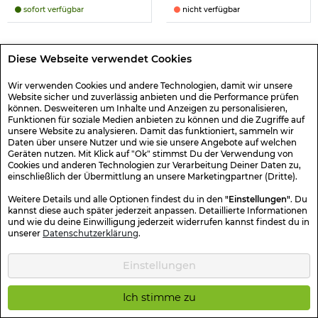
sofort verfügbar
nicht verfügbar
Diese Webseite verwendet Cookies
1
2
Wir verwenden Cookies und andere Technologien, damit wir unsere
Website sicher und zuverlässig anbieten und die Performance prüfen
können. Desweiteren um Inhalte und Anzeigen zu personalisieren,
Camping Becher Shop
Funktionen für soziale Medien anbieten zu können und die Zugriffe auf
Damit der Campingfreund eines der wichtigsten Utensilien für
unsere Website zu analysieren. Damit das funktioniert, sammeln wir
seine Outdoor Ausrüstung auch sicher im Gepäck hat, sollte er
Daten über unsere Nutzer und wie sie unsere Angebote auf welchen
rechtzeitig im Camping Becher Shop einen Bundeswehr
Geräten nutzen. Mit Klick auf "Ok" stimmst Du der Verwendung von
Cookies und anderen Technologien zur Verarbeitung Deiner Daten zu,
Kaffeebecher oder eine
Camping Tasse günstig bestellen
.
einschließlich der Übermittlung an unsere Marketingpartner (Dritte).
Richtige Camping Becher sind keine gewöhnlichen Plastikbecher
oder Metalltassen. Die Camping Plastikbecher sind aus
Weitere Details und alle Optionen findest du in den
"Einstellungen"
. Du
Polycarbonat. Das ist ein sehr leichter Kunststoff, der nahezu
kannst diese auch später jederzeit anpassen. Detaillierte Informationen
unzerbrechlich ist. Im Camping Becher Shop können Sie alternativ
und wie du deine Einwilligung jederzeit widerrufen kannst findest du in
robuste
Campingbecher aus Melamin kaufen
.
unserer
Datenschutzerklärung
.
Campingbecher Camping Tasse online bestellen
Einstellungen
Einen Campingbecher oder eine Camping Tasse online bestellen,
diese Frage beantwortet sich für Proficamper ganz von selbst, denn
die
Edelstahlbecher zum Campen sind robust und entsprechend
Ich stimme zu
hitzebeständig. Sie können im Notfall auch mal einen kleinen
Camping Kochtopf oder einen Camping Suppenteller ersetzen.