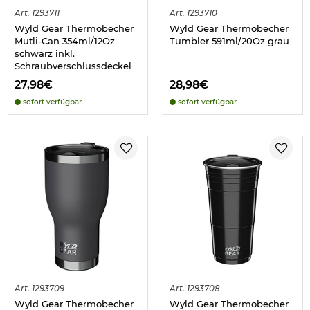
Art.
1293711
Art.
1293710
Wyld Gear Thermobecher
Wyld Gear Thermobecher
Mutli-Can 354ml/12Oz
Tumbler 591ml/20Oz grau
schwarz inkl.
Schraubverschlussdeckel
27,98€
28,98€
sofort verfügbar
sofort verfügbar
Art.
1293709
Art.
1293708
Wyld Gear Thermobecher
Wyld Gear Thermobecher