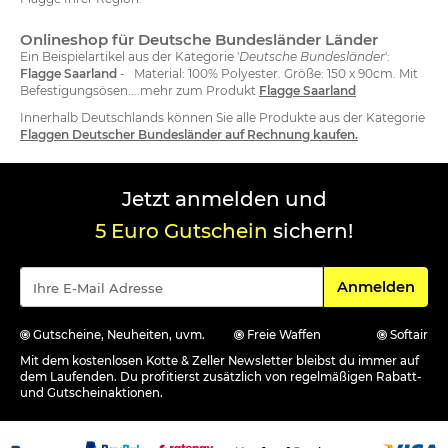
Onlineshop für Deutsche Bundesländer Länder
Ein Beispielartikel aus der Kategorie '
Deutsche Bundesländer
':
Flagge Saarland
- Material: 100% Polyester. Größe: 150 x 90cm. Mit
Befestigungsösen....mehr zum Produkt
Flagge Saarland
Innerhalb Deutschlands können Sie alle Produkte aus der Kategorie
Flaggen Deutscher Bundesländer auf Rechnung kaufen.
Jetzt anmelden und
5 Euro Gutschein
sichern!
Für den Newsle
Anmelden
Gutscheine, Neuheiten, uvm.
Freie Waffen
Softair
Mit dem kostenlosen Kotte & Zeller Newsletter bleibst du immer auf
dem Laufenden. Du profitierst zusätzlich von regelmäßigen Rabatt-
und Gutscheinaktionen.