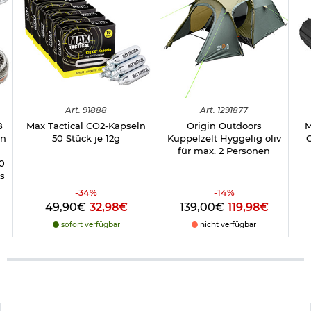
Art.
91888
Art.
1291877
B
Max Tactical CO2-Kapseln
Origin Outdoors
M
en
50 Stück je 12g
Kuppelzelt Hyggelig oliv
C
für max. 2 Personen
0
s
-
34
%
-
14
%
49,90€
32,98€
139,00€
119,98€
sofort verfügbar
nicht verfügbar