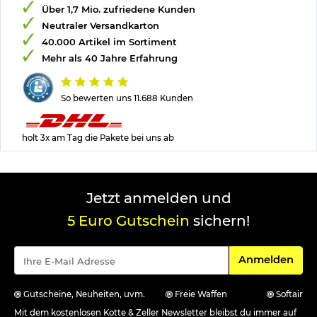
Über 1,7 Mio. zufriedene Kunden
Neutraler Versandkarton
40.000 Artikel im Sortiment
Mehr als 40 Jahre Erfahrung
So bewerten uns 11.688 Kunden
holt 3x am Tag die Pakete bei uns ab
Jetzt anmelden und
5 Euro Gutschein
sichern!
Für den Newsle
Anmelden
Gutscheine, Neuheiten, uvm.
Freie Waffen
Softair
Mit dem kostenlosen Kotte & Zeller Newsletter bleibst du immer auf