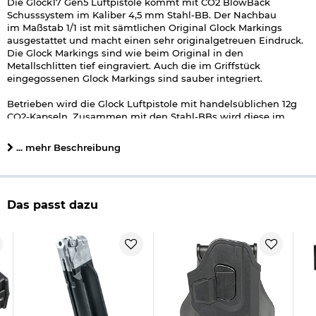
Die Glock17 Gen5 Luftpistole kommt mit CO2 BlowBack
Schusssystem im Kaliber 4,5 mm Stahl-BB. Der Nachbau
im Maßstab 1/1 ist mit sämtlichen Original Glock Markings
ausgestattet und macht einen sehr originalgetreuen Eindruck.
Die Glock Markings sind wie beim Original in den
Metallschlitten tief eingraviert. Auch die im Griffstück
eingegossenen Glock Markings sind sauber integriert.
Betrieben wird die Glock Luftpistole mit handelsüblichen 12g
CO2-Kapseln. Zusammen mit den Stahl-BBs wird diese im
herausnehmbaren Magazin untergebracht. Der starke
Blowback
sorgt für ein beeindruckendes Schussgefühl - wie
... mehr Beschreibung
bei der echten Pistole wird der Metallschlitten pro Schuss nach
hinten und wieder nach vorne bewegt. Ist das Magazin leer
geschossen, bleibt der Schlitten wie beim Original hinten
stehen. Nach dem Einlegen eines neu geladenen Magazins,
Das passt dazu
muss der Schlittenfang gedrückt werden um weiter Schießen
zu können.
Auffällig bei der Generation 5 ist vor allem das überarbeitete
Griffstück. Wird das Magazin entnommen, ist der
Magazinschacht ähnlich einem Trichter gefertigt. Dieses
Feature erleichtert/beschleunigt den Magazinwechsel. Kimme
und Korn sind fest integriert und mit weißer
Kontrastmarkierung hinterlegt.