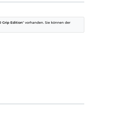
 Grip Edition
" vorhanden. Sie können der
igt.
nn Sie uns einen