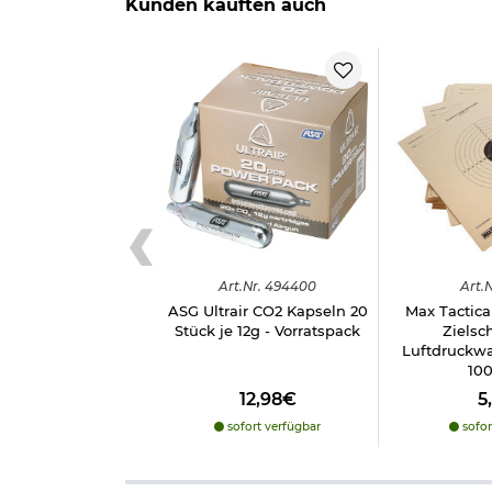
Kunden kauften auch
Art.
Nr.
494400
Art.
N
ASG Ultrair CO2 Kapseln 20
Max Tactica
Stück je 12g - Vorratspack
Zielsc
Luftdruckwa
100
12,98€
5
sofort verfügbar
sofor