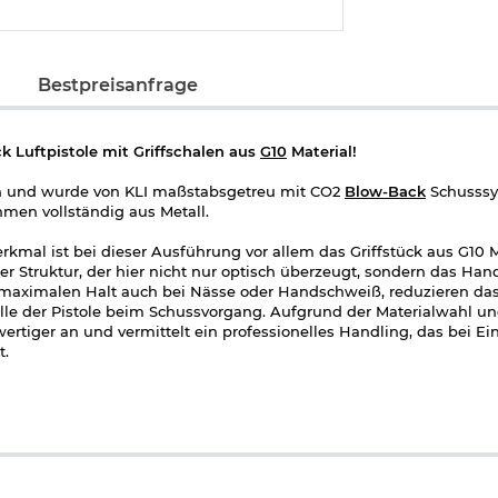
Bestpreisanfrage
 Luftpistole mit Griffschalen aus
G10
Material!
n und wurde von KLI maßstabsgetreu mit CO2
Blow-Back
Schusss
hmen vollständig aus Metall.
rkmal ist bei dieser Ausführung vor allem das Griffstück aus G10 Ma
er Struktur, der hier nicht nur optisch überzeugt, sondern das Hand
en maximalen Halt auch bei Nässe oder Handschweiß, reduzieren d
olle der Pistole beim Schussvorgang. Aufgrund der Materialwahl 
wertiger an und vermittelt ein professionelles Handling, das bei Ei
t.
der Originalpistole nachempfunden und für Rechtsschützen optimi
ngebracht und beidseitig bedienbar. Die Zerlegung in die Hauptbe
ell möglich - ganz wie beim Original. Bei den Innenteilen überwi
g beim Schießen ist und insgesamt ein Gewicht von ca. 949 g auf di
hl-BBs im Kaliber 4,5 mm Platz. Ebenfalls wird hier die handelsü
mmt ohne die taktische Underbarrel Schiene im vorderen Bereich.