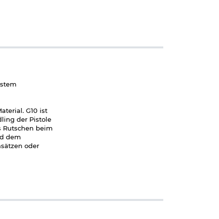
ystem
terial. G10 ist
ling der Pistole
as Rutschen beim
und dem
nsätzen oder
ert. Der
standsteile zur
egen ebenfalls
e Waage bringt.
bliche 12g CO2