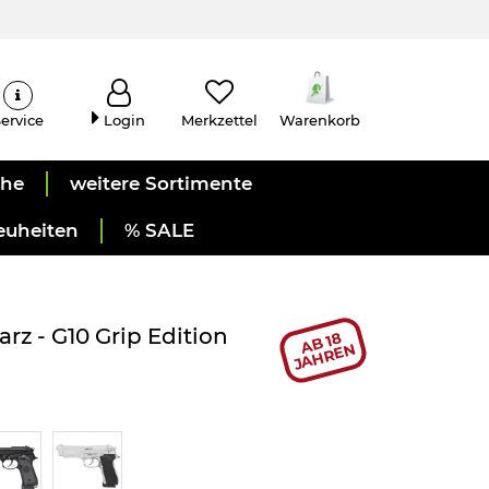
ervice
Login
Merkzettel
Warenkorb
uhe
weitere Sortimente
euheiten
% SALE
rz - G10 Grip Edition
AB 18
JAHREN