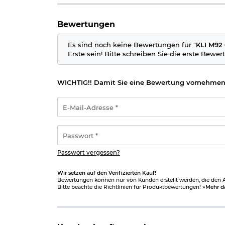
Leistung: max. 1,7 Joule
Abzug: Single- und
Double-Action
Bewertungen
Visierung: Kimme und Korn
Sicherung: Hammersicherung
Material Schlitten: Metall
Es sind noch keine Bewertungen für "
KLI M92 
Material Gehäuse: Metall
Erste sein! Bitte schreiben Sie die erste Bewer
Länge: ca. 21,2 cm
Gewicht: ca. 949 g
Farbe: schwarz
WICHTIG!! Damit Sie eine Bewertung vornehmen
Hersteller: Krown Land Industries / Made b
E-
Direkt mitbestellen: Zum Schießen wird noch ein
Mail-
Adresse
*
Passwort
Wichtige waffenrechtliche Informationen:
Artike
*
Altersnachweis
zusenden, sofern uns dieser noch 
Passwort vergessen?
Hinweis: Richtiger
Umgang mit Druckluft-, Federdruc
Wir setzen auf den Verifizierten Kauf!
Bewertungen können nur von Kunden erstellt werden, die den Ar
Bitte beachte die Richtlinien für Produktbewertungen!
»Mehr d
Herstellerinformationen
Verantwortliche Person für die EU