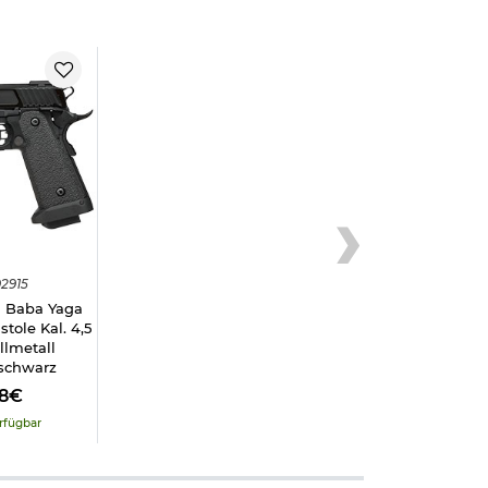
2915
1 Baba Yaga
tole Kal. 4,5
lmetall
schwarz
98€
rfügbar