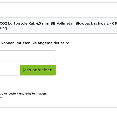
CO2 Luftpistole Kal. 4,5 mm BB Vollmetall Blowback schwarz - G10
tung.
 können, müssen Sie angemeldet sein!
y SRC
e 12g-CO2 Kapsel und Stahlrundkugeln im Kaliber 4,5 mm BB benöt
l frei ab 18 Jahren - Dieser Artikel kann nur versendet werden, we
jetzt anmelden
nicht vorliegt.
(bitte den Link:
"Altersnachweis"
für genaue Infos anklicken)
kwaffen und CO2-Waffen
tikel bestellt und erhalten haben.
azu