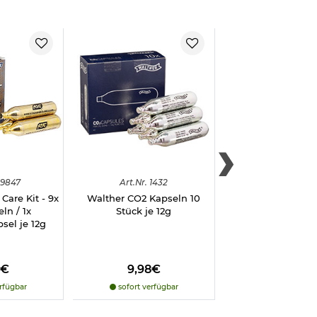
Das CO2-Blow-
llisches
n ebenfalls
bei der CO2-
r gute
ders
9847
Art.
Nr.
1432
Art.
Nr.
923
Care Kit - 9x
Walther CO2 Kapseln 10
Diana CO2-Kapseln
ln / 1x
Stück je 12g
Packung
sel je 12g
8€
9,98€
17,98€
rfügbar
sofort verfügbar
sofort verfü