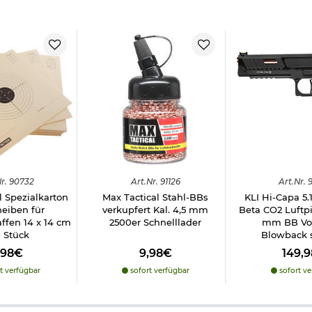
r.
90732
Art.
Nr.
91126
Art.
Nr.
9
l Spezialkarton
Max Tactical Stahl-BBs
KLI Hi-Capa 5.
heiben für
verkupfert Kal. 4,5 mm
Beta CO2 Luftpis
ffen 14 x 14 cm
2500er Schnelllader
mm BB Vol
 Stück
Blowback 
,98€
9,98€
149,
t verfügbar
sofort verfügbar
sofort ve