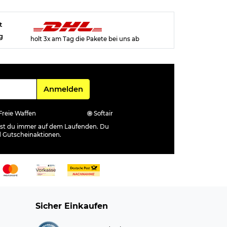
t
g
holt 3x am Tag die Pakete bei uns ab
Für den Newsletter
Anmelden
Freie Waffen
Softair
ibst du immer auf dem Laufenden. Du
d Gutscheinaktionen.
Sicher Einkaufen