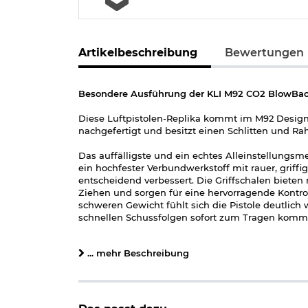
Artikelbeschreibung
Bewertungen
Besondere Ausführung der KLI M92 CO2 BlowBack
Diese Luftpistolen-Replika kommt im M92 Desig
nachgefertigt und besitzt einen Schlitten und Ra
Das auffälligste und ein echtes Alleinstellungsme
ein hochfester Verbundwerkstoff mit rauer, griffig
entscheidend verbessert. Die Griffschalen biet
Ziehen und sorgen für eine hervorragende Kontr
schweren Gewicht fühlt sich die Pistole deutlich 
schnellen Schussfolgen sofort zum Tragen komm
Alle Bedienelemente sind in der Funktionsweise 
... mehr Beschreibung
Sicherungshebel ist praxisgerecht am Schlitten a
Wartung ist werkzeugfrei sowie einfach und schn
die Metallteile, weshalb die M92 sehr zuverlässi
Im herausnehmbaren Magazin finden bis zu 20 Sta
Kapsel eingesetzt. Diese Variante der KLI M92 ko