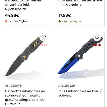
Herbertz Gürtelmesser
CJH Einhandmesser Snake
Olivenholz inkl.
inkl. Gürtelclip
Nylonscheide
44,98€
17,98€
nicht verfügbar
sofort verfügbar
Ab 18
Ab 18
Art.
293049
Art.
292829
Herbertz Einhandmesser
CJH Einhandmesser blau /
stonewashed metallic
schwarz
grau/messingfarben inkl.
Gürtelclip