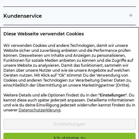
Kundenservice
Diese Webseite verwendet Cookies
Rechtliche Artikelinfos
Wir verwenden Cookies und andere Technologien, damit wir unsere
Website sicher und zuverlässig anbieten und die Performance prüfen
Geschenk-Gutscheine
können. Desweiteren um Inhalte und Anzeigen zu personalisieren,
Funktionen für soziale Medien anbieten zu können und die Zugriffe auf
unsere Website zu analysieren. Damit das funktioniert, sammeln wir
Versand & Rücksendung
Daten über unsere Nutzer und wie sie unsere Angebote auf welchen
Geräten nutzen. Mit Klick auf "Ok" stimmst Du der Verwendung von
Cookies und anderen Technologien zur Verarbeitung Deiner Daten zu,
einschließlich der Übermittlung an unsere Marketingpartner (Dritte).
Sonstiges
Weitere Details und alle Optionen findest du in den
"Einstellungen"
. Du
kannst diese auch später jederzeit anpassen. Detaillierte Informationen
und wie du deine Einwilligung jederzeit widerrufen kannst findest du in
Sicher Einkaufen
unserer
Datenschutzerklärung
.
Einstellungen
Kotte & Zeller 2026 © Alle Rechte vorbehalten. Die durchgestrichenen
Preise entsprechen dem bisherigen Preis.
Ich stimme zu