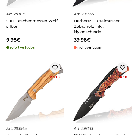
Art.
293613
Art.
293565
CJH Taschenmesser Wolf
Herbertz Gürtelmesser
silber
Zebraholz inkl.
Nylonscheide
9,98€
39,98€
sofort verfügbar
nicht verfügbar
Ab 18
Ab 18
Art.
293564
Art.
293513