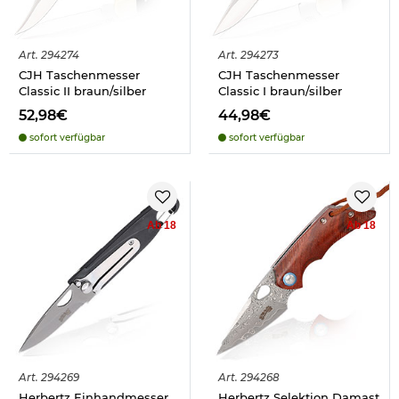
Art.
294274
Art.
294273
CJH Taschenmesser
CJH Taschenmesser
Classic II braun/silber
Classic I braun/silber
52,98€
44,98€
sofort verfügbar
sofort verfügbar
Ab 18
Ab 18
Art.
294269
Art.
294268
Herbertz Einhandmesser
Herbertz Selektion Damast