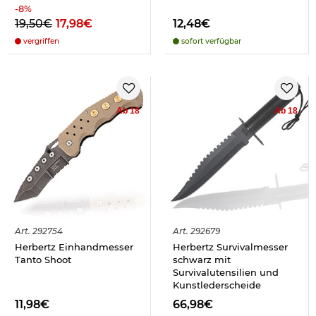
-
8
%
19,50€
17,98€
12,48€
vergriffen
sofort verfügbar
Ab 18
Ab 18
Art.
292754
Art.
292679
Herbertz Einhandmesser
Herbertz Survivalmesser
Tanto Shoot
schwarz mit
Survivalutensilien und
Kunstlederscheide
11,98€
66,98€