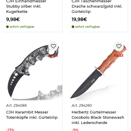
CJH Einhandmesser
CJH Taschenmesser
Stubby silber inkl.
Drache schwarz/gold inkl.
Kugelkette
Gürtelclip
9,98€
19,98€
sofort verfügbar
sofort verfügbar
Ab 18
Ab 18
Art.
294086
Art.
294260
CJH Karambit Messer
Herbertz Gürtelmesser
Totenköpfe inkl. Gürtelclip
Cocobolo Black Stonewash
inkl. Lederscheide
-
13
%
-
9
%