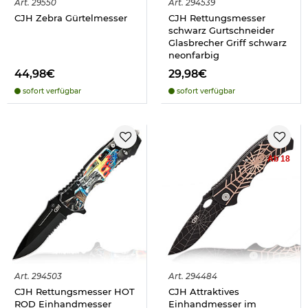
Art.
29550
Art.
294539
CJH Zebra Gürtelmesser
CJH Rettungsmesser
schwarz Gurtschneider
Glasbrecher Griff schwarz
neonfarbig
44,98€
29,98€
sofort verfügbar
sofort verfügbar
Ab 18
Art.
294503
Art.
294484
CJH Rettungsmesser HOT
CJH Attraktives
ROD Einhandmesser
Einhandmesser im