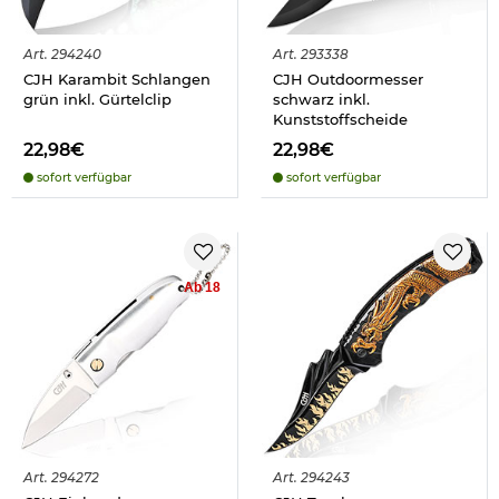
Art.
294240
Art.
293338
CJH Karambit Schlangen
CJH Outdoormesser
grün inkl. Gürtelclip
schwarz inkl.
Kunststoffscheide
22,98€
22,98€
sofort verfügbar
sofort verfügbar
Ab 18
Art.
294272
Art.
294243