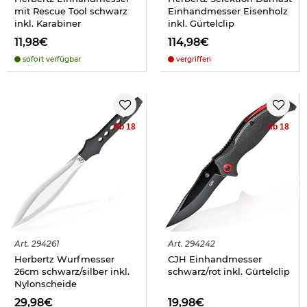
mit Rescue Tool schwarz
Einhandmesser Eisenholz
inkl. Karabiner
inkl. Gürtelclip
11,98€
114,98€
sofort verfügbar
vergriffen
Ab 18
Ab 18
Art.
294261
Art.
294242
Herbertz Wurfmesser
CJH Einhandmesser
26cm schwarz/silber inkl.
schwarz/rot inkl. Gürtelclip
Nylonscheide
29,98€
19,98€