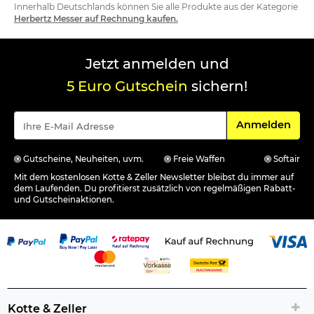
Innerhalb Deutschlands können Sie alle Produkte aus der Kategorie
Herbertz Messer auf Rechnung kaufen.
Jetzt anmelden und
5 Euro Gutschein
sichern!
Für den Newsle
Anmelden
Gutscheine, Neuheiten, uvm.
Freie Waffen
Softair
Mit dem kostenlosen Kotte & Zeller Newsletter bleibst du immer auf
dem Laufenden. Du profitierst zusätzlich von regelmäßigen Rabatt-
und Gutscheinaktionen.
Kotte & Zeller