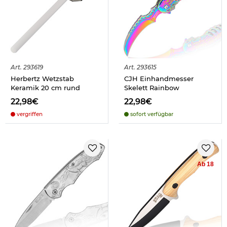
Art.
293619
Art.
293615
Herbertz Wetzstab
CJH Einhandmesser
Keramik 20 cm rund
Skelett Rainbow
22,98€
22,98€
vergriffen
sofort verfügbar
Ab 18