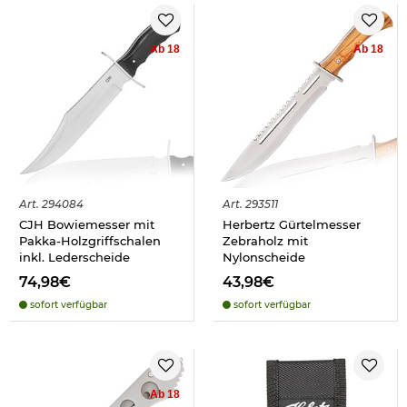
Ab 18
Ab 18
Art.
294084
Art.
293511
CJH Bowiemesser mit
Herbertz Gürtelmesser
Pakka-Holzgriffschalen
Zebraholz mit
inkl. Lederscheide
Nylonscheide
74,98€
43,98€
sofort verfügbar
sofort verfügbar
Ab 18