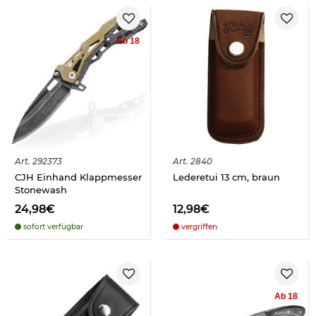
Ab 18
Art.
292373
Art.
2840
CJH Einhand Klappmesser
Lederetui 13 cm, braun
Stonewash
24,98€
12,98€
sofort verfügbar
vergriffen
Ab 18