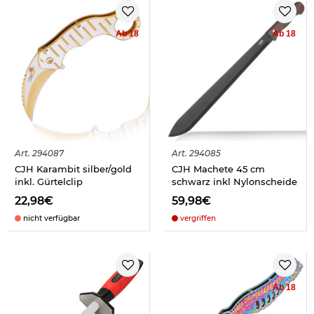
Ab 18
Ab 18
Art.
294087
Art.
294085
CJH Karambit silber/gold
CJH Machete 45 cm
inkl. Gürtelclip
schwarz inkl Nylonscheide
22,98€
59,98€
nicht verfügbar
vergriffen
Ab 18