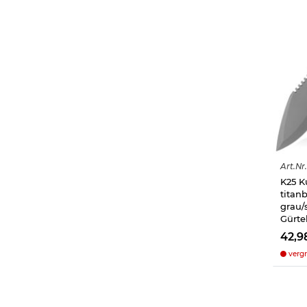
Art.
Nr.
K25 K
titan
grau/
Gürte
42,9
vergr