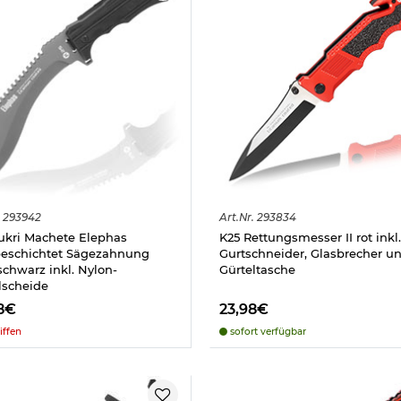
293942
Art.
Nr.
293834
ukri Machete Elephas
K25 Rettungsmesser II rot inkl.
beschichtet Sägezahnung
Gurtschneider, Glasbrecher u
schwarz inkl. Nylon-
Gürteltasche
lscheide
8€
23,98€
iffen
sofort verfügbar