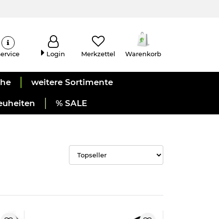
ervice
Login
Merkzettel
Warenkorb
uhe
weitere Sortimente
euheiten
% SALE