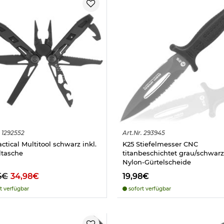
1292552
Art.
Nr.
293945
ctical Multitool schwarz inkl.
K25 Stiefelmesser CNC
ltasche
titanbeschichtet grau/schwarz 
Nylon-Gürtelscheide
5€
34,98€
19,98€
t verfügbar
sofort verfügbar