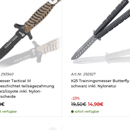
293940
Art.
Nr.
292927
sser Tactical III
K25 Trainingsmesser Butterfly
beschichtet teilsägezahnung
schwarz inkl. Nylonetui
rz/coyote inkl. Nylon-
lscheide
-
23
%
8€
19,50€
14,98€
t verfügbar
sofort verfügbar