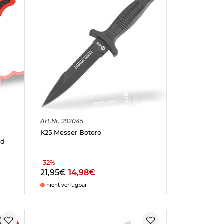
Art.
Nr.
292045
K25 Messer Botero
nd
-
32
%
21,95€
14,98€
nicht verfügbar