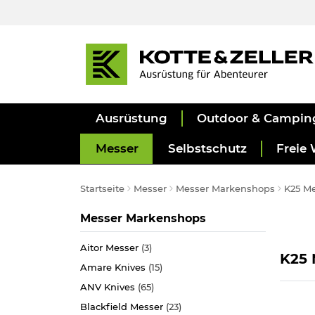
Ausrüstung
Outdoor & Campin
Messer
Selbstschutz
Freie 
Startseite
Messer
Messer Markenshops
K25 M
Kategorie
Messer Markenshops
Aitor Messer
(3)
K25 
Amare Knives
(15)
ANV Knives
(65)
Blackfield Messer
(23)