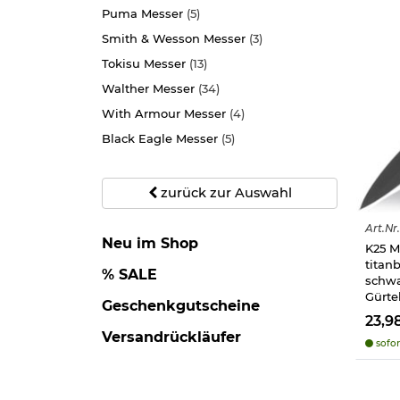
Puma Messer
(5)
Smith & Wesson Messer
(3)
Tokisu Messer
(13)
Walther Messer
(34)
With Armour Messer
(4)
Black Eagle Messer
(5)
zurück zur Auswahl
Art.
Nr.
Neu im Shop
K25 Me
titan
% SALE
schwa
Gürte
Geschenkgutscheine
23,9
Versandrückläufer
sofor