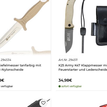
294534
Art.
Nr.
294511
tiefelmesser tanfarbig mit
K25 Army K47 Klappmesser mi
l-Nylonscheide
Feuerstarter und Lederscheid
8€
34,98€
 verfügbar
sofort verfügbar