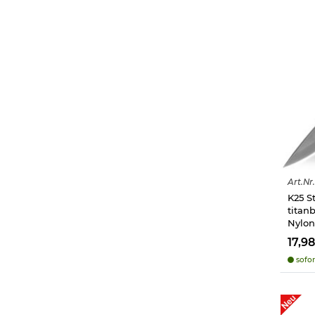
Art.
Nr.
K25 S
titan
Nylon
17,9
sofor