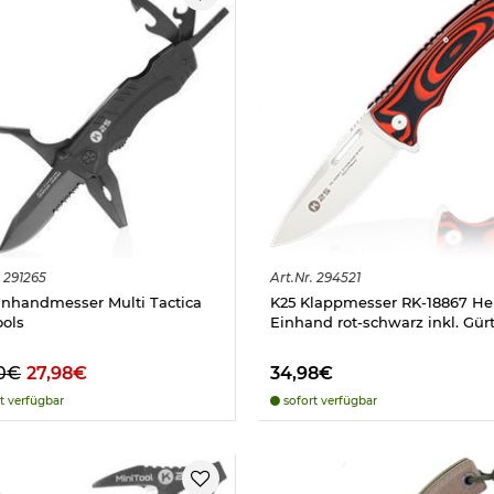
291265
Art.
Nr.
294521
inhandmesser Multi Tactica
K25 Klappmesser RK-18867 Hel
ools
Einhand rot-schwarz inkl. Gürt
0€
27,98€
34,98€
t verfügbar
sofort verfügbar