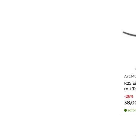
Art.
Nr.
K25 E
mit T
-
26
%
38,0
sofor