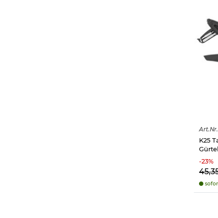
Art.
Nr.
K25 Ta
Gürte
-
23
%
45,3
sofor