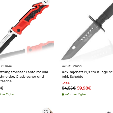
293846
Art.
Nr.
291156
ettungsmesser Tanto rot inkl.
K25 Bajonett 17,8 cm Klinge s
chneider, Glasbrecher und
inkl. Scheide
ltasche
-
29
%
8€
84,55€
59,98€
t verfügbar
sofort verfügbar