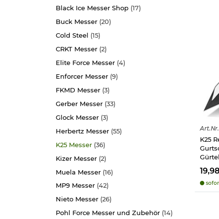
Black Ice Messer Shop
(17)
Buck Messer
(20)
Cold Steel
(15)
CRKT Messer
(2)
Elite Force Messer
(4)
Enforcer Messer
(9)
FKMD Messer
(3)
Gerber Messer
(33)
Glock Messer
(3)
Art.
Nr.
Herbertz Messer
(55)
K25 R
K25 Messer
(36)
Gurts
Gürte
Kizer Messer
(2)
19,9
Muela Messer
(16)
sofor
MP9 Messer
(42)
Nieto Messer
(26)
Pohl Force Messer und Zubehör
(14)