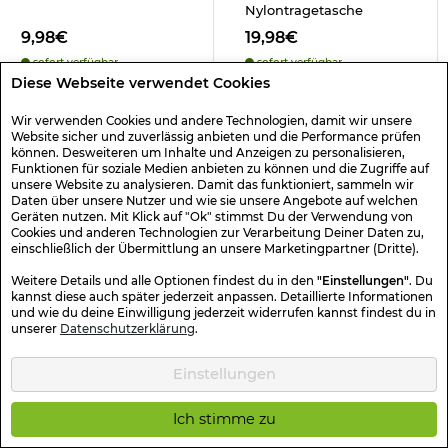
Nylontragetasche
9,98€
19,98€
sofort verfügbar
sofort verfügbar
Diese Webseite verwendet Cookies
Wir verwenden Cookies und andere Technologien, damit wir unsere
Website sicher und zuverlässig anbieten und die Performance prüfen
1
2
3
4
5
können. Desweiteren um Inhalte und Anzeigen zu personalisieren,
Funktionen für soziale Medien anbieten zu können und die Zugriffe auf
unsere Website zu analysieren. Damit das funktioniert, sammeln wir
Daten über unsere Nutzer und wie sie unsere Angebote auf welchen
Mit der richtigen Trekking-Ausrüstung wandern im
Geräten nutzen. Mit Klick auf "Ok" stimmst Du der Verwendung von
Winter
Cookies und anderen Technologien zur Verarbeitung Deiner Daten zu,
Das
Trekking im Norden in kalten Ländern
oder hierzulande in der
einschließlich der Übermittlung an unsere Marketingpartner (Dritte).
kalten Jahreszeit hat seine ganz besonderen Reize. Wichtig dabei ist
Weitere Details und alle Optionen findest du in den
"Einstellungen"
. Du
allerdings, eine gute
winterliche Wanderausrüstung
mit dabei zu
kannst diese auch später jederzeit anpassen. Detaillierte Informationen
haben. Fehlen darf dabei keinesfalls ein kleiner Esbit Mini-Kocher
und wie du deine Einwilligung jederzeit widerrufen kannst findest du in
inklusive Trockenbrennstoff, die beide in praktisch jede Tasche
unserer
Datenschutzerklärung
.
passen. Ebenso sinnvoll wie kompakt sind Pakete mit Notrationen
sowie ein unverzichtbares Erste-Hilfe-Set. Zur Unterbringung eignet
sich einer der robusten, witterungsbeständigen Rucksäcke aus
Einstellungen
unseren Angebot. So macht gut vorbereitet und mit einer
durchdachten
Ausrüstung Wandern im Winter
doppelt Spaß.
Ich stimme zu
Denken Sie ferner an einen praktischen Taschenofen, wenn Sie jetzt
bei uns Ihre
Trekking-Ausrüstung für den Winter kaufen
.