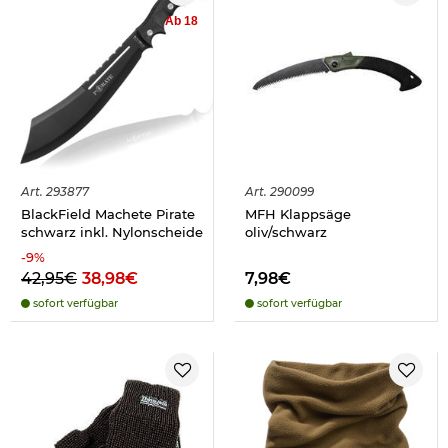
Ab 18
Art.
293877
Art.
290099
BlackField Machete Pirate
MFH Klappsäge
schwarz inkl. Nylonscheide
oliv/schwarz
-
9
%
42,95€
38,98€
7,98€
sofort verfügbar
sofort verfügbar