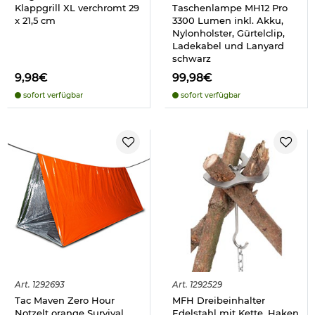
Klappgrill XL verchromt 29
Taschenlampe MH12 Pro
x 21,5 cm
3300 Lumen inkl. Akku,
Nylonholster, Gürtelclip,
Ladekabel und Lanyard
schwarz
9,98€
99,98€
sofort verfügbar
sofort verfügbar
Art.
1292693
Art.
1292529
Tac Maven Zero Hour
MFH Dreibeinhalter
Notzelt orange Survival
Edelstahl mit Kette, Haken