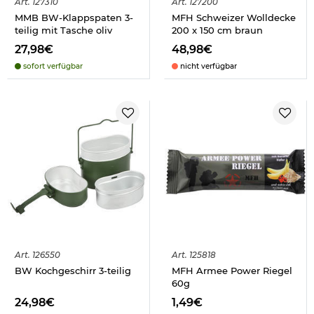
Art.
127310
Art.
127200
MMB BW-Klappspaten 3-
MFH Schweizer Wolldecke
teilig mit Tasche oliv
200 x 150 cm braun
27,98€
48,98€
sofort verfügbar
nicht verfügbar
Art.
126550
Art.
125818
BW Kochgeschirr 3-teilig
MFH Armee Power Riegel
60g
24,98€
1,49€