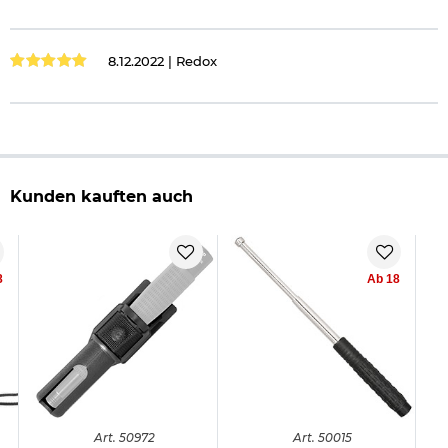
8.12.2022 |
Redox
Kunden kauften auch
8
Ab 18
Art.
50972
Art.
50015