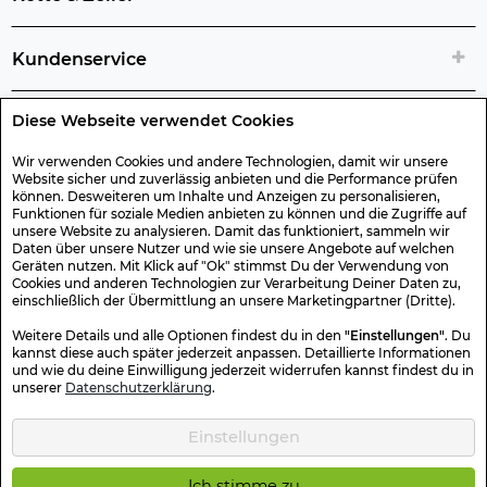
Kundenservice
Diese Webseite verwendet Cookies
Rechtliche Artikelinfos
Wir verwenden Cookies und andere Technologien, damit wir unsere
Website sicher und zuverlässig anbieten und die Performance prüfen
Geschenk-Gutscheine
können. Desweiteren um Inhalte und Anzeigen zu personalisieren,
Funktionen für soziale Medien anbieten zu können und die Zugriffe auf
unsere Website zu analysieren. Damit das funktioniert, sammeln wir
Versand & Rücksendung
Daten über unsere Nutzer und wie sie unsere Angebote auf welchen
Geräten nutzen. Mit Klick auf "Ok" stimmst Du der Verwendung von
Cookies und anderen Technologien zur Verarbeitung Deiner Daten zu,
einschließlich der Übermittlung an unsere Marketingpartner (Dritte).
Sonstiges
Weitere Details und alle Optionen findest du in den
"Einstellungen"
. Du
kannst diese auch später jederzeit anpassen. Detaillierte Informationen
und wie du deine Einwilligung jederzeit widerrufen kannst findest du in
Sicher Einkaufen
unserer
Datenschutzerklärung
.
Einstellungen
Kotte & Zeller 2026 © Alle Rechte vorbehalten. Die durchgestrichenen
Preise entsprechen dem bisherigen Preis.
Ich stimme zu