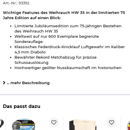
Art.-Nr.: 93392
Wichtige Features des Weihrauch HW 35 in der limitierten 75
Jahre Edition auf einen Blick:
Limitierte Jubiläumsedition zum 75-jährigen Bestehen
des Weihrauch HW 35
Weltweit auf nur 600 Exemplare begrenzte
Sonderauflage
Klassisches Federdruck-Knicklauf Luftgewehr im Kaliber
4,5 mm Diabolo
Bewährter Rekord Matchabzug für präzise
Schussauslösung
Hochwertiger geölter Nussbaumschaft im historischen
Design
Vergoldeter Abzug als exklusives Ausstattungsmerkmal
... mehr Beschreibung
Charakteristische Laufverriegelung mit Keilverschluss
Offene Visierung für präzises Zielen
Automatische Sicherung für erhöhten Bedienkomfort
Inklusive exklusivem Ledergewehrriemen und
Jubiläums-Blechschild
Das passt dazu
Made in Germany von Weihrauch Sport
Ideal für Sammler, Liebhaber klassischer
Luftgewehre
und Freizeitschützen
Limitierte Sonderedition des legendären Weihrauch HW 35