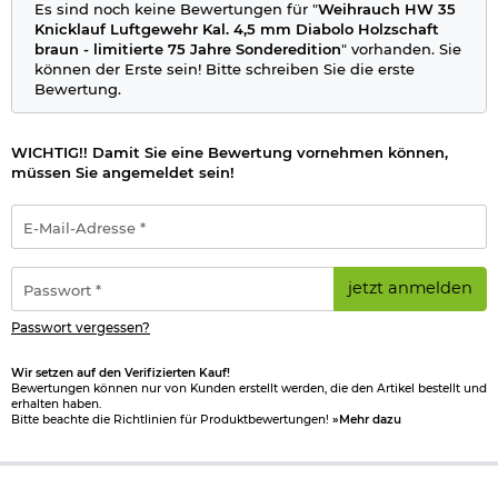
Für eine kontrollierte und saubere Schussabgabe verfügt das
Es sind noch keine Bewertungen für "
Weihrauch HW 35
Jubiläumsmodell über den berühmten zweistufigen Rekord
Knicklauf Luftgewehr Kal. 4,5 mm Diabolo Holzschaft
Matchabzug. Dieser gilt seit Jahrzehnten als einer der besten
braun - limitierte 75 Jahre Sonderedition
" vorhanden. Sie
Abzüge im Bereich der Federdruck-Luftgewehre. In
können der Erste sein! Bitte schreiben Sie die erste
Verbindung mit dem präzise gefertigten gezogenen Lauf
Bewertung.
ermöglicht das System eine hohe Schussgenauigkeit und ein
gleichmäßiges Trefferbild.
WICHTIG!! Damit Sie eine Bewertung vornehmen können,
Historischer Nussbaumschaft im Stil der ersten HW 35
müssen Sie angemeldet sein!
Modelle
E-
Besonderes Augenmerk wurde bei der Edition 75 auf die
Mail-
authentische Gestaltung gelegt. Der hochwertige Schaft aus
Adresse
geöltem Nussbaumholz orientiert sich optisch an den frühen
*
Passwort
HW 35 Modellen der 1950er Jahre. Die klassische
jetzt anmelden
*
Linienführung, fein gearbeitete Fischhaut sowie die
traditionelle Schaftform verleihen dem Luftgewehr eine
Passwort vergessen?
zeitlose Eleganz und einen unverwechselbaren Charakter.
Wir setzen auf den Verifizierten Kauf!
Exklusive Jubiläumsausstattung für Sammler und Liebhaber
Bewertungen können nur von Kunden erstellt werden, die den Artikel bestellt und
erhalten haben.
Bitte beachte die Richtlinien für Produktbewertungen!
»Mehr dazu
Als Sondermodell verfügt die HW 35 Edition 75 über zahlreiche
exklusive Details. Der vergoldete Abzug, die Jubiläumsgravur
auf dem System, der hochwertige Ledergewehrriemen sowie
das ansprechende Blechschild im 75 Jahre