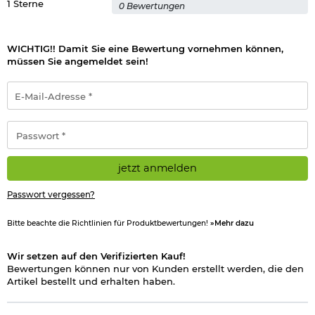
Wichtige waffenrechtliche Informationen:
Artikel frei ab 18
1 Sterne
0 Bewertungen
Jahren - Dieser Artikel kann nur versendet werden, wenn Sie
uns einen
Altersnachweis
zusenden, sofern uns dieser noch
nicht vorliegt.
(bitte den Link:
"Altersnachweis"
für genaue Infos
WICHTIG!! Damit Sie eine Bewertung vornehmen können,
anklicken)
müssen Sie angemeldet sein!
E-
Hinweis: Richtiger
Mail-
Umgang mit Druckluft-, Federdruckwaffen und CO2-Waffen
Adresse
*
Passwort
*
Herstellerinformationen
jetzt anmelden
Verantwortliche Person für die EU
Passwort vergessen?
Bitte beachte die Richtlinien für Produktbewertungen!
»Mehr dazu
Wir setzen auf den Verifizierten Kauf!
Bewertungen können nur von Kunden erstellt werden, die den
Artikel bestellt und erhalten haben.