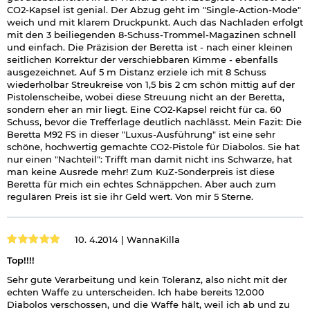
CO2-Kapsel ist genial. Der Abzug geht im "Single-Action-Mode"
weich und mit klarem Druckpunkt. Auch das Nachladen erfolgt
mit den 3 beiliegenden 8-Schuss-Trommel-Magazinen schnell
und einfach. Die Präzision der Beretta ist - nach einer kleinen
seitlichen Korrektur der verschiebbaren Kimme - ebenfalls
ausgezeichnet. Auf 5 m Distanz erziele ich mit 8 Schuss
wiederholbar Streukreise von 1,5 bis 2 cm schön mittig auf der
Pistolenscheibe, wobei diese Streuung nicht an der Beretta,
sondern eher an mir liegt. Eine CO2-Kapsel reicht für ca. 60
Schuss, bevor die Trefferlage deutlich nachlässt. Mein Fazit: Die
Beretta M92 FS in dieser "Luxus-Ausführung" ist eine sehr
schöne, hochwertig gemachte CO2-Pistole für Diabolos. Sie hat
nur einen "Nachteil": Trifft man damit nicht ins Schwarze, hat
man keine Ausrede mehr! Zum KuZ-Sonderpreis ist diese
Beretta für mich ein echtes Schnäppchen. Aber auch zum
regulären Preis ist sie ihr Geld wert. Von mir 5 Sterne.
10. 4.2014 |
WannaKilla
Top!!!!
Sehr gute Verarbeitung und kein Toleranz, also nicht mit der
echten Waffe zu unterscheiden. Ich habe bereits 12.000
Diabolos verschossen, und die Waffe hält, weil ich ab und zu