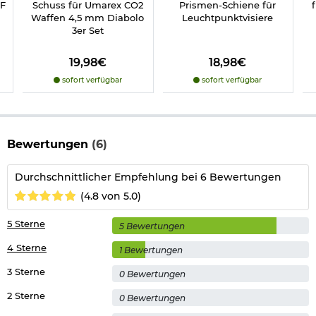
NF
Schuss für Umarex CO2
Prismen-Schiene für
Kaliber: 4,5 mm Diabolo
Waffen 4,5 mm Diabolo
Leuchtpunktvisiere
Munition: Diabolos im Kaliber 4,5 mm
3er Set
Antrieb: 12g CO2 Kapsel
Abzug: Single- und
Double-Action
19,98€
18,98€
Magazin: 8-Schuss-Trommelmagazin
Abzugssicherung
sofort verfügbar
sofort verfügbar
Schlagbolzensicherung
Balkenkorn, seitenverstellbare Kimme
Lauf:
gezogener Lauf
Gesamtlänge: ca. 210 mm
Bewertungen
(6)
Lauflänge: 114,6 mm
Gewicht: ca. 1300 g
Maximale Energie: ca. 3,5 Joule
Durchschnittlicher Empfehlung bei 6 Bewertungen
Ausführung: vernickelt mit Holzgriffschalen
(4.8 von 5.0)
Material: Vollmetall
Material Griffschalen: Echtholz
Marke: Beretta
5 Sterne
5 Bewertungen
Hersteller: Umarex
4 Sterne
1 Bewertungen
Gleich mitbestellen: Zum Betrieb werden noch eine 12g CO2
3 Sterne
0 Bewertungen
Kapsel und Diabolos im Kaliber 4,5 mm benötigt.
2 Sterne
0 Bewertungen