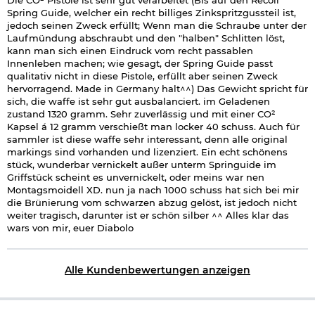
Die CO² Pistole ist sehr gut verarbeitet (Bis auf den Recoil
Spring Guide, welcher ein recht billiges Zinkspritzgussteil ist,
jedoch seinen Zweck erfüllt; Wenn man die Schraube unter der
Laufmündung abschraubt und den "halben" Schlitten löst,
kann man sich einen Eindruck vom recht passablen
Innenleben machen; wie gesagt, der Spring Guide passt
qualitativ nicht in diese Pistole, erfüllt aber seinen Zweck
hervorragend. Made in Germany halt^^) Das Gewicht spricht für
sich, die waffe ist sehr gut ausbalanciert. im Geladenen
zustand 1320 gramm. Sehr zuverlässig und mit einer CO²
Kapsel á 12 gramm verschießt man locker 40 schuss. Auch für
sammler ist diese waffe sehr interessant, denn alle original
markings sind vorhanden und lizenziert. Ein echt schönens
stück, wunderbar vernickelt außer unterm Springuide im
Griffstück scheint es unvernickelt, oder meins war nen
Montagsmoidell XD. nun ja nach 1000 schuss hat sich bei mir
die Brünierung vom schwarzen abzug gelöst, ist jedoch nicht
weiter tragisch, darunter ist er schön silber ^^ Alles klar das
wars von mir, euer Diabolo
Alle Kundenbewertungen anzeigen