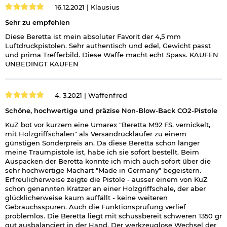
16.12.2021 |
Klausius
Sehr zu empfehlen
Diese Beretta ist mein absoluter Favorit der 4,5 mm
Luftdruckpistolen. Sehr authentisch und edel, Gewicht passt
und prima Trefferbild. Diese Waffe macht echt Spass. KAUFEN
UNBEDINGT KAUFEN
4. 3.2021 |
Waffenfred
Schöne, hochwertige und präzise Non-Blow-Back CO2-Pistole
KuZ bot vor kurzem eine Umarex "Beretta M92 FS, vernickelt,
mit Holzgriffschalen" als Versandrückläufer zu einem
günstigen Sonderpreis an. Da diese Beretta schon länger
meine Traumpistole ist, habe ich sie sofort bestellt. Beim
Auspacken der Beretta konnte ich mich auch sofort über die
sehr hochwertige Machart "Made in Germany" begeistern.
Erfreulicherweise zeigte die Pistole - ausser einem von KuZ
schon genannten Kratzer an einer Holzgriffschale, der aber
glücklicherweise kaum auffällt - keine weiteren
Gebrauchsspuren. Auch die Funktionsprüfung verlief
problemlos. Die Beretta liegt mit schussbereit schweren 1350 gr
gut ausbalanciert in der Hand. Der werkzeuglose Wechsel der